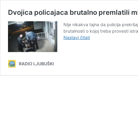
Dvojica policajaca brutalno premlatili m
Nije nikakva tajna da policija prekrša
brutalnosti o kojoj treba provesti is
Dvojica
Nastavi čitati
policajaca
brutalno
premlatili
mladića
RADIO LJUBUŠKI
u
središtu
Mostara
–
video