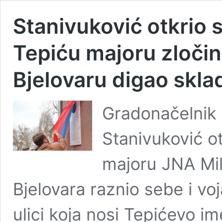
Stanivuković otkrio
Tepiću majoru zločin
Bjelovaru digao skla
Gradonačelnik
Stanivuković o
majoru JNA Mila
Bjelovara raznio sebe i voj
ulici koja nosi Tepićevo im