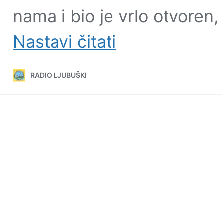
nama i bio je vrlo otvore
Rusija
Nastavi čitati
i
Bjelorusija
izbačene
RADIO LJUBUŠKI
s
Paraolimpijskih
igara
u
Pekingu