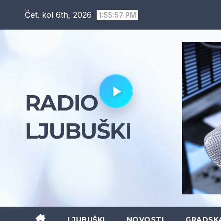
Skip
Čet. kol 6th, 2026
1:55:58 PM
to
content
RADIO
LJUBUŠKI
LJUBUŠKI
NOVOSTI
GRADSK