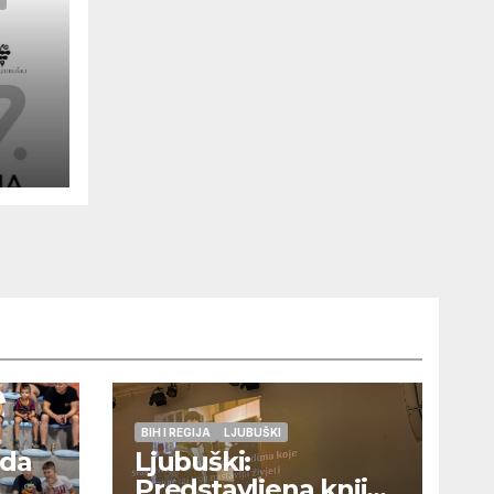
BIH I REGIJA
LJUBUŠKI
eda
Ljubuški:
Predstavljena knjiga