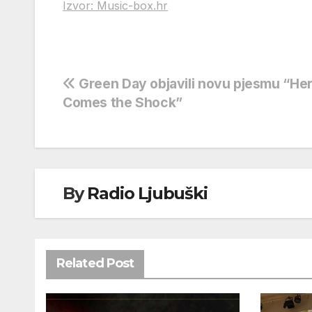
Izvor: Music-box.hr
Navigacija
Green Day objavili novu pjesmu “He
Comes the Shock”
objava
By
Radio Ljubuški
Related Post