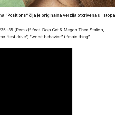
 “Positions” čija je originalna verzija otkrivena u listop
 “35+35 (Remix)” feat. Doja Cat & Megan Thee Stalion,
 “test drive”, “worst behavior” i “main thing”.