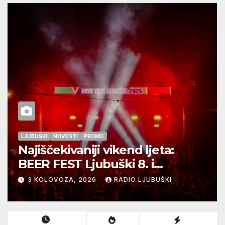
UBUŠKI
NOVOSTI
PROMO
BIH I RE
ajiščekivaniji vikend ljeta:
Obil
EER FEST Ljubuški 8. i
pogi
.kolovoza
ljub
3 KOLOVOZA, 2026
RADIO LJUBUŠKI
2 K