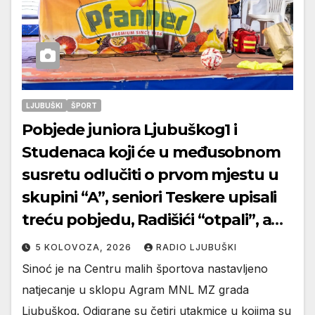
LJUBUŠKI
ŠPORT
Pobjede juniora Ljubuškog1 i
Studenaca koji će u međusobnom
susretu odlučiti o prvom mjestu u
skupini “A”, seniori Teskere upisali
treću pobjedu, Radišići “otpali”, a
Humac se pobjedom protiv
5 KOLOVOZA, 2026
RADIO LJUBUŠKI
Crvenog Grma “vratio u igru”
Sinoć je na Centru malih športova nastavljeno
natjecanje u sklopu Agram MNL MZ grada
Ljubuškog. Odigrane su četiri utakmice u kojima su