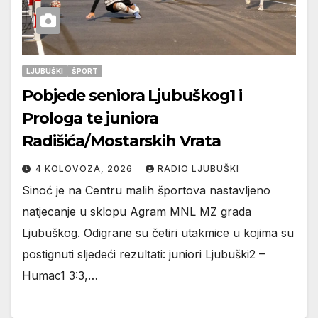
LJUBUŠKI
ŠPORT
Pobjede seniora Ljubuškog1 i
Prologa te juniora
Radišića/Mostarskih Vrata
4 KOLOVOZA, 2026
RADIO LJUBUŠKI
Sinoć je na Centru malih športova nastavljeno
natjecanje u sklopu Agram MNL MZ grada
Ljubuškog. Odigrane su četiri utakmice u kojima su
postignuti sljedeći rezultati: juniori Ljubuški2 –
Humac1 3:3,…