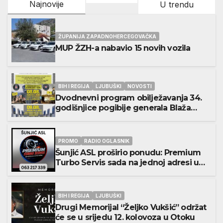
Najnovije
U trendu
ŽUPANIJA ZAPADNOHERCEGOVAČKA
MUP ŽZH-a nabavio 15 novih vozila
BIH I REGIJA
LJUBUŠKI
NOVOSTI
Dvodnevni program obilježavanja 34.
godišnjice pogibije generala Blaža
Kraljevića i osmorice pripadnika HOS-a
PROMO
RADIO OGLASNIK
Šunjić ASL proširio ponudu: Premium
Turbo Servis sada na jednoj adresi u
Ljubuškom
BIH I REGIJA
LJUBUŠKI
Drugi Memorijal “Željko Vukšić” održat
će se u srijedu 12. kolovoza u Otoku