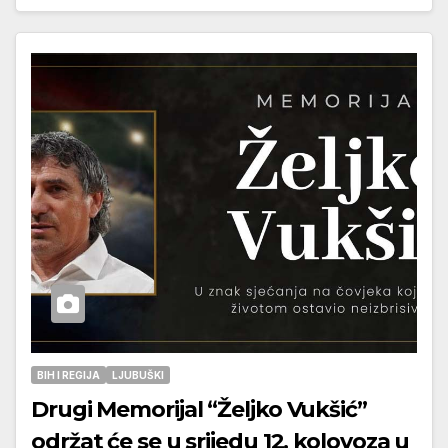
BIH I REGIJA
LJUBUŠKI
Drugi Memorijal “Željko Vukšić”
održat će se u srijedu 12. kolovoza u