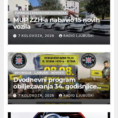
ŽUPANIJA ZAPADNOHERCEGOVAČKA
MUP ŽZH-a nabavio 15 novih
vozila
7 KOLOVOZA, 2026
RADIO LJUBUŠKI
BIH I REGIJA
LJUBUŠKI
NOVOSTI
Dvodnevni program
obilježavanja 34. godišnjice
pogibije generala Blaža
7 KOLOVOZA, 2026
RADIO LJUBUŠKI
Kraljevića i osmorice
pripadnika HOS-a