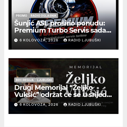
PROMO
RADIO OGLASNIK
Šunjić ASL proširio ponudu:
Premium Turbo Servis sada
na jednoj adresi u Ljubuškom
6 KOLOVOZA, 2026
RADIO LJUBUŠKI
BIH I REGIJA
LJUBUŠKI
Drugi Memorijal “Željko
Vukšić” održat će se u srijedu
12. kolovoza u Otoku
6 KOLOVOZA, 2026
RADIO LJUBUŠKI