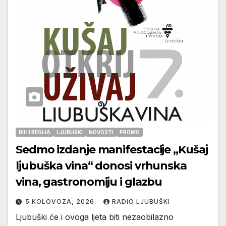
BIH I REGIJA
LJUBUŠKI
NOVOSTI
PROMO
Sedmo izdanje manifestacije „Kušaj
ljubuška vina“ donosi vrhunska
vina, gastronomiju i glazbu
5 KOLOVOZA, 2026
RADIO LJUBUŠKI
Ljubuški će i ovoga ljeta biti nezaobilazno