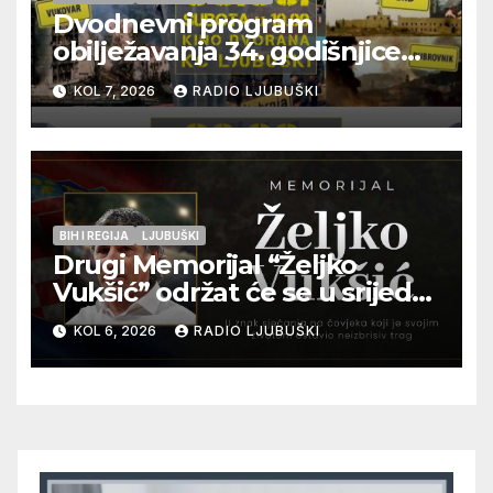
Dvodnevni program
obilježavanja 34. godišnjice
pogibije generala Blaža
KOL 7, 2026
RADIO LJUBUŠKI
Kraljevića i osmorice
pripadnika HOS-a
BIH I REGIJA
LJUBUŠKI
Drugi Memorijal “Željko
Vukšić” održat će se u srijedu
12. kolovoza u Otoku
KOL 6, 2026
RADIO LJUBUŠKI