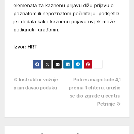
elemenata za kaznenu prijavu dižu prijavu o
poznatom ili nepoznatom počinitelju, podsjetila
je i dodala kako kaznenu prijavu uvijek može
podignuti i građanin.
Izvor: HRT
Navigacija
Instruktor vožnje
Potres magnitude 4,1
pijan davao poduku
prema Richteru, urušio
objava
se dio zgrade u centru
Petrinje