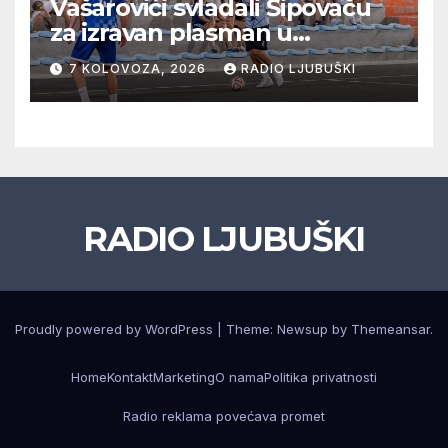
Vašarovići svladali Šipovaču
za izravan plasman u
četvrtfinale, Grab izborio
7 KOLOVOZA, 2026
RADIO LJUBUŠKI
prolazak dalje, Klobuk ispao,
večeras počinje četvrtfinale
juniora
RADIO LJUBUŠKI
Proudly powered by WordPress
|
Theme: Newsup by
Themeansar
.
Home
Kontakt
Marketing
O nama
Politika privatnosti
Radio reklama povećava promet