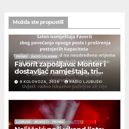
Možda ste propustili
PROMO
RADIO OGLASNIK
Favorit zapošljava: Monter i
dostavljač namještaja, tri
izvršitelja
8 KOLOVOZA, 2026
RADIO LJUBUŠKI
LJUBUŠKI
NOVOSTI
PROMO