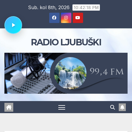
Skip
Sub. kol 8th, 2026
10:42:19 PM
to
content
RADIO LJUBUŠKI