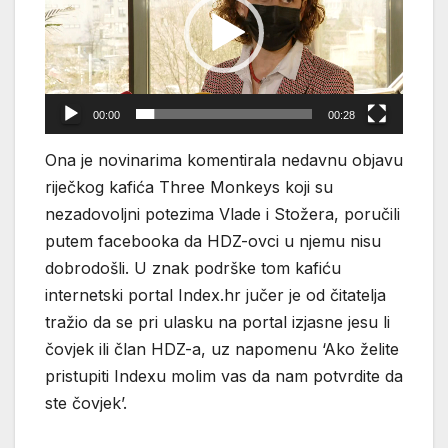
00:00
00:28
Ona je novinarima komentirala nedavnu objavu
riječkog kafića Three Monkeys koji su
nezadovoljni potezima Vlade i Stožera, poručili
putem facebooka da HDZ-ovci u njemu nisu
dobrodošli. U znak podrške tom kafiću
internetski portal Index.hr jučer je od čitatelja
tražio da se pri ulasku na portal izjasne jesu li
čovjek ili član HDZ-a, uz napomenu ‘Ako želite
pristupiti Indexu molim vas da nam potvrdite da
ste čovjek’.