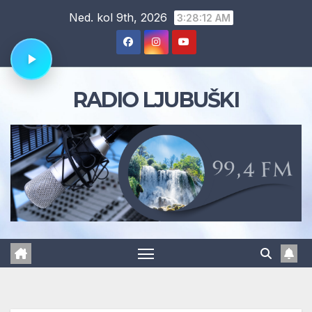
Skip
Ned. kol 9th, 2026
3:28:13 AM
to
content
RADIO LJUBUŠKI