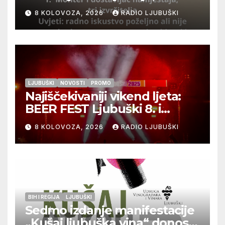
izvršitelja
8 KOLOVOZA, 2026
RADIO LJUBUŠKI
LJUBUŠKI
NOVOSTI
PROMO
Najiščekivaniji vikend ljeta:
BEER FEST Ljubuški 8. i
9.kolovoza
8 KOLOVOZA, 2026
RADIO LJUBUŠKI
BIH I REGIJA
LJUBUŠKI
Sedmo izdanje manifestacije
„Kušaj ljubuška vina“ donosi