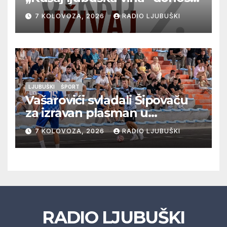
vrhunska vina, gastronomiju i
7 KOLOVOZA, 2026
RADIO LJUBUŠKI
glazbu
LJUBUŠKI
ŠPORT
Vašarovići svladali Šipovaču
za izravan plasman u
četvrtfinale, Grab izborio
7 KOLOVOZA, 2026
RADIO LJUBUŠKI
prolazak dalje, Klobuk ispao,
večeras počinje četvrtfinale
juniora
RADIO LJUBUŠKI