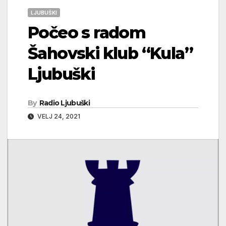
LJUBUŠKI
Počeo s radom
Šahovski klub “Kula”
Ljubuški
By
Radio Ljubuški
VELJ 24, 2021