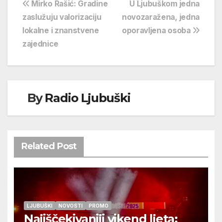
Navigacija
Mirko Rašić: Gradine
U Ljubuškom jedna
zaslužuju valorizaciju
novozaražena, jedna
objava
lokalne i znanstvene
oporavljena osoba
zajednice
By
Radio Ljubuški
Related Post
LJUBUŠKI
NOVOSTI
PROMO
Najiščekivaniji vikend ljeta: