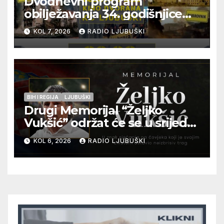
Dvodnevni program
obilježavanja 34. godišnjice
pogibije generala Blaža
KOL 7, 2026
RADIO LJUBUŠKI
Kraljevića i osmorice
pripadnika HOS-a
BIH I REGIJA
LJUBUŠKI
Drugi Memorijal “Željko
Vukšić” održat će se u srijedu
12. kolovoza u Otoku
KOL 6, 2026
RADIO LJUBUŠKI