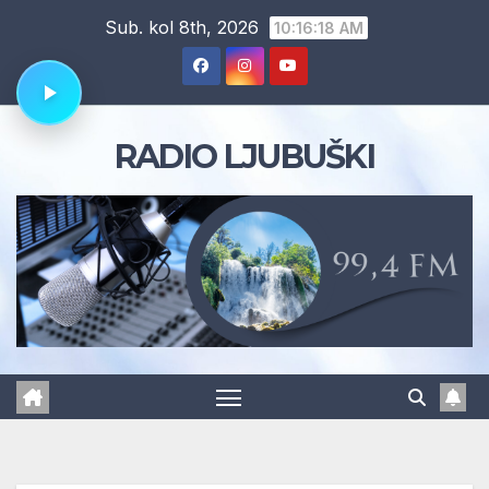
Skip
Sub. kol 8th, 2026
10:16:19 AM
to
content
RADIO LJUBUŠKI