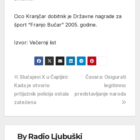
Cico Kranjčar dobitnik je Državne nagrade za
šport “Franjo Bučar” 2005. godine.
Izvor: Večernji list
Navigacija
Slučajevi X u Čapljini:
Čavara: Osigurati
Kada je otvorio
legitimno
objava
prtljažnik policija ostala
predstavljanje naroda
zatečena
By
Radio Ljubuški