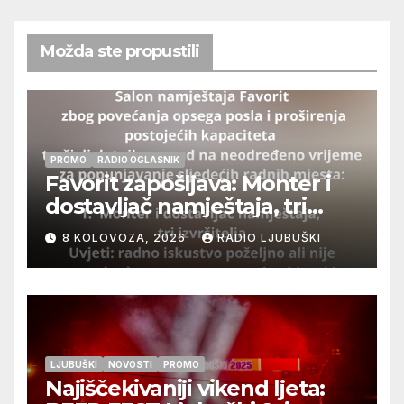
Možda ste propustili
PROMO
RADIO OGLASNIK
Favorit zapošljava: Monter i
dostavljač namještaja, tri
izvršitelja
8 KOLOVOZA, 2026
RADIO LJUBUŠKI
LJUBUŠKI
NOVOSTI
PROMO
Najiščekivaniji vikend ljeta: