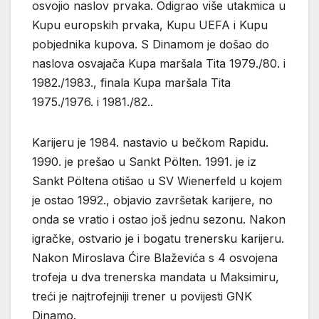
osvojio naslov prvaka. Odigrao više utakmica u
Kupu europskih prvaka, Kupu UEFA i Kupu
pobjednika kupova. S Dinamom je došao do
naslova osvajača Kupa maršala Tita 1979./80. i
1982./1983., finala Kupa maršala Tita
1975./1976. i 1981./82..
Karijeru je 1984. nastavio u bečkom Rapidu.
1990. je prešao u Sankt Pölten. 1991. je iz
Sankt Pöltena otišao u SV Wienerfeld u kojem
je ostao 1992., objavio završetak karijere, no
onda se vratio i ostao još jednu sezonu. Nakon
igračke, ostvario je i bogatu trenersku karijeru.
Nakon Miroslava Ćire Blaževića s 4 osvojena
trofeja u dva trenerska mandata u Maksimiru,
treći je najtrofejniji trener u povijesti GNK
Dinamo.