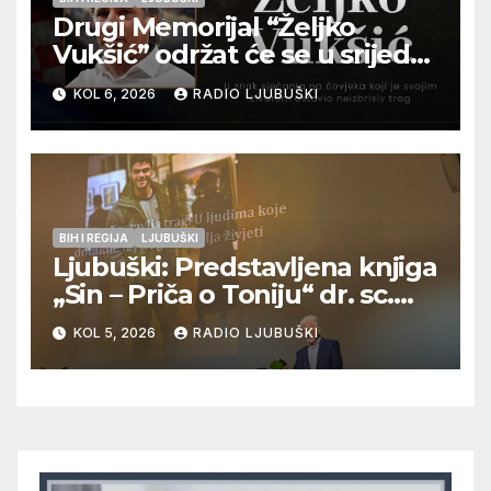
Drugi Memorijal “Željko
Vukšić” održat će se u srijedu
12. kolovoza u Otoku
KOL 6, 2026
RADIO LJUBUŠKI
BIH I REGIJA
LJUBUŠKI
Ljubuški: Predstavljena knjiga
„Sin – Priča o Toniju“ dr. sc.
Zdenka Hercega
KOL 5, 2026
RADIO LJUBUŠKI