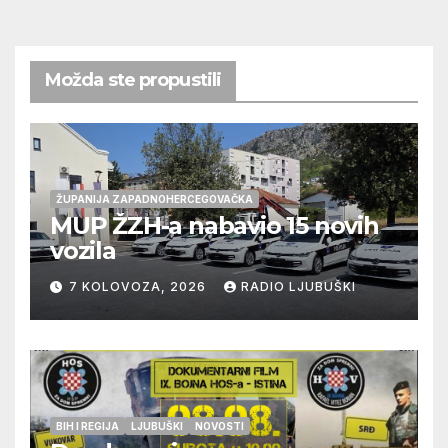
Možda ste propustili
ŽUPANIJA ZAPADNOHERCEGOVAČKA
MUP ŽZH-a nabavio 15 novih
vozila
7 KOLOVOZA, 2026
RADIO LJUBUŠKI
BIH I REGIJA
LJUBUŠKI
NOVOSTI