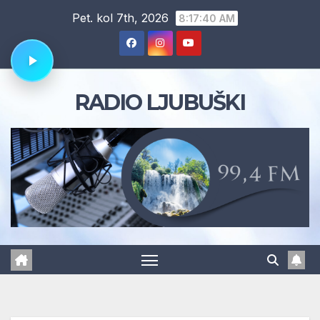
Skip
Pet. kol 7th, 2026
8:17:41 AM
to
content
RADIO LJUBUŠKI