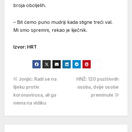
broja oboljelih.
– Bit ćemo puno mudriji kada stigne treći val.
Mi smo spremni, rekao je liječnik.
Izvor: HRT
Navigacija
Jonjić: Radi se na
HNŽ: 120 pozitivnih
lijeku protiv
osoba, dvije osobe
objava
koronavirusa, ali ga
preminule
nema na vidiku