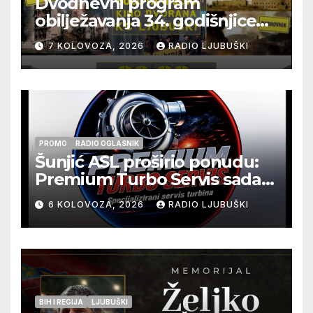
Dvodnevni program
obilježavanja 34. godišnjice
pogibije generala Blaža
7 KOLOVOZA, 2026
RADIO LJUBUŠKI
Kraljevića i osmorice
pripadnika HOS-a
PROMO
RADIO OGLASNIK
Šunjić ASL proširio ponudu:
Premium Turbo Servis sada
na jednoj adresi u Ljubuškom
6 KOLOVOZA, 2026
RADIO LJUBUŠKI
BIH I REGIJA
LJUBUŠKI