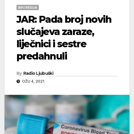
BIH I REGIJA
JAR: Pada broj novih
slučajeva zaraze,
liječnici i sestre
predahnuli
By
Radio Ljubuški
OŽU 4, 2021