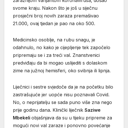
zaraznijom varijantom koronavirusa, došao
svome kraju. Nakon što je još u siječnu
prosječni broj novih zaraza premašivao
21.000, ovaj tjedan je pao na oko 500.
Medicinsko osoblje, na rubu snagu, je
odahnulo, no kako je cijepljenje tek započelo
pripremaju se i za treći val. Znanstvenici
predviđaju da bi mogao uslijediti s dolaskom
zime na južnoj hemisferi, oko svibnja ili lipnja.
Liječnici i sestre svjedoče da je na početku bilo
zastrašujuće jer uopće nisu poznavali Covid.
No, o neprijatelju se sada puno više zna nego
prije godinu dana. Klinički liječnik
Saziwe
Mbekeli
objašnjava da su u tijeku pripreme za
mogući novi val zaraze i ponovno povećanje