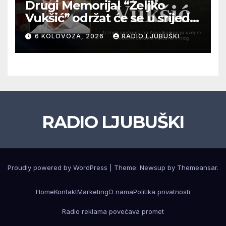
Drugi Memorijal “Željko
Vukšić” održat će se u srijedu
12. kolovoza u Otoku
6 KOLOVOZA, 2026
RADIO LJUBUŠKI
RADIO LJUBUŠKI
Proudly powered by WordPress
|
Theme: Newsup by
Themeansar
.
Home
Kontakt
Marketing
O nama
Politika privatnosti
Radio reklama povećava promet