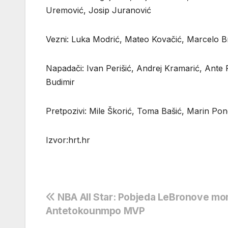
Uremović, Josip Juranović
Vezni: Luka Modrić, Mateo Kovačić, Marcelo Bro
Napadači: Ivan Perišić, Andrej Kramarić, Ante 
Budimir
Pretpozivi: Mile Škorić, Toma Bašić, Marin Pongr
Izvor:hrt.hr
Navigacija
NBA All Star: Pobjeda LeBronove mo
Antetokounmpo MVP
objava