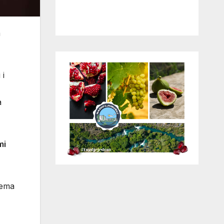
a
 i
a
mi
lema