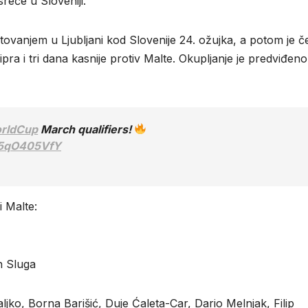
reće u Sloveniji.
stovanjem u Ljubljani kod Slovenije 24. ožujka, a potom je č
ipra i tri dana kasnije protiv Malte. Okupljanje je predviđen
rldCup
March qualifiers!
/55qO405VfY
i Malte:
-
n Sluga
jko, Borna Barišić, Duje Ćaleta-Car, Dario Melnjak, Filip