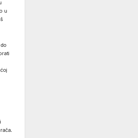
u
o u
aš
 do
orati
ućoj
i
grača.