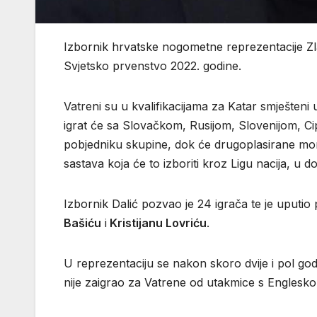
Izbornik hrvatske nogometne reprezentacije Zlat
Svjetsko prvenstvo 2022. godine.
Vatreni su u kvalifikacijama za Katar smješteni u 
igrat će sa Slovačkom, Rusijom, Slovenijom, C
pobjedniku skupine, dok će drugoplasirane momč
sastava koja će to izboriti kroz Ligu nacija, u d
Izbornik Dalić pozvao je 24 igrača te je uputio
Bašiću
i
Kristijanu Lovriću
.
U reprezentaciju se nakon skoro dvije i pol go
nije zaigrao za Vatrene od utakmice s Englesk