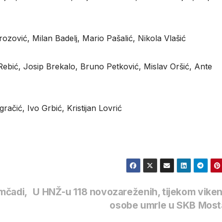
zović, Milan Badelj, Mario Pašalić, Nikola Vlašić
Rebić, Josip Brekalo, Bruno Petković, Mislav Oršić, Ante
ačić, Ivo Grbić, Kristijan Lovrić
mčadi,
U HNŽ-u 118 novozareženih, tijekom vike
osobe umrle u SKB Mos