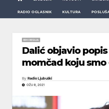
RADIO OGLASNIK
KULTURA
POSLUŠ
BIH I REGIJA
Dalić objavio popis 
momčad koju smo g
By
Radio Ljubuški
OŽU 8, 2021