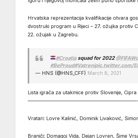
Igoru i njegovoj momčadi želim puno sportske s
Hrvatska reprezentacija kvalifikacije otvara go
dvostruki program u Rijeci – 27. ožujka protiv C
22. ožujak u Zagrebu.
#Croatia
squad for 2022
@FIFAWo
#BeProud
#Vatreni
pic.twitter.com
— HNS (@HNS_CFF)
March 8, 2021
Lista igrača za utakmice protiv Slovenije, Cipra 
——————————————————————
Vratari: Lovre Kalinić, Dominik Livaković, Simo
Braniči: Domagoj Vida, Dejan Lovren, Šime Vrsal