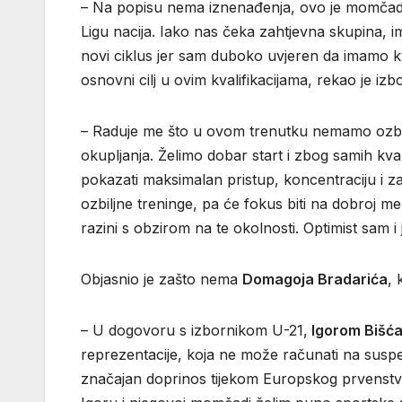
– Na popisu nema iznenađenja, ovo je momčad k
Ligu nacija. Iako nas čeka zahtjevna skupina,
novi ciklus jer sam duboko uvjeren da imamo kva
osnovni cilj u ovim kvalifikacijama, rekao je izb
– Raduje me što u ovom trenutku nemamo ozbilj
okupljanja. Želimo dobar start i zbog samih kval
pokazati maksimalan pristup, koncentraciju i 
ozbiljne treninge, pa će fokus biti na dobroj me
razini s obzirom na te okolnosti. Optimist sam i 
Objasnio je zašto nema
Domagoja Bradarića
, 
– U dogovoru s izbornikom U-21,
Igorom Bišć
reprezentacije, koja ne može računati na sus
značajan doprinos tijekom Europskog prvenstva,