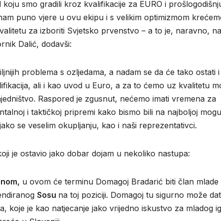
oju smo gradili kroz kvalifikacije za EURO i prošlogodišnj
 imam puno vjere u ovu ekipu i s velikim optimizmom krećem
litetu za izboriti Svjetsko prvenstvo – a to je, naravno, n
ornik Dalić, dodavši:
nijih problema s ozljedama, a nadam se da će tako ostati i
ifikacija, ali i kao uvod u Euro, a za to ćemo uz kvalitetu m
zajedništvo. Raspored je zgusnut, nećemo imati vremena za
ntalnoj i taktičkoj pripremi kako bismo bili na najboljoj mog
jako se veselim okupljanju, kao i naši reprezentativci.
koji je ostavio jako dobar dojam u nekoliko nastupa:
anom,
u ovom će terminu Domagoj Bradarić biti član mlade
pendiranog
Sosu
na toj poziciji. Domagoj tu sigurno može dat
 koje je kao natjecanje jako vrijedno iskustvo za mladog i