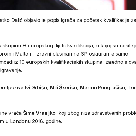
ko Dalić objavio je popis igrača za početak kvalifikacija z
skupinu H europskog dijela kvalifikacija, u kojoj su nositelji
iprom i Maltom. Izravni plasman na SP osiguran je samo
adi iz 10 europskih kvalifikacijskih skupina, zajedno s dv
oigravanje.
 pretpozive
Ivi Grbiću
,
Mili Škoriću
,
Marinu Pongračiću
,
To
dine vraća
Šime Vrsaljko
, koji zbog niza zdravstvenih prob
om u Londonu 2018. godine.