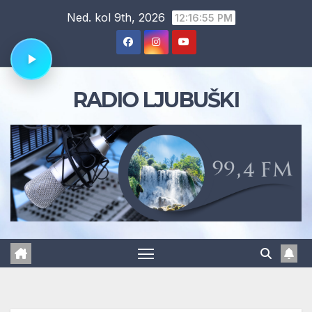
Skip
Ned. kol 9th, 2026
12:16:56 PM
to
content
RADIO LJUBUŠKI