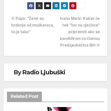
Navigacija
Papa: “Žene su
Ivana Marić: Kakav će
hrabrije od muškaraca,
tek “lov na vještice”
objava
to je tako”
pripremiti ako se
kandidiram za članicu
Predsjedništva BiH
By
Radio Ljubuški
Related Post