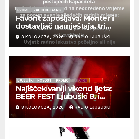
PROMO
RADIO OGLASNIK
Favorit zapošljava: Monter i
dostavljač namještaja, tri
izvršitelja
8 KOLOVOZA, 2026
RADIO LJUBUŠKI
LJUBUŠKI
NOVOSTI
PROMO
Najiščekivaniji vikend ljeta:
BEER FEST Ljubuški 8. i
9.kolovoza
8 KOLOVOZA, 2026
RADIO LJUBUŠKI