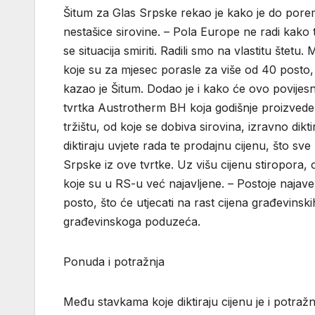
Šitum za Glas Srpske rekao je kako je do poreme
nestašice sirovine. – Pola Europe ne radi kako tre
se situacija smiriti. Radili smo na vlastitu štet
koje su za mjesec porasle za više od 40 posto,
kazao je Šitum. Dodao je i kako će ovo povijesno
tvrtka Austrotherm BH koja godišnje proizvede
tržištu, od koje se dobiva sirovina, izravno dikti
diktiraju uvjete rada te prodajnu cijenu, što sv
Srpske iz ove tvrtke. Uz višu cijenu stiropora, o
koje su u RS-u već najavljene. – Postoje najav
posto, što će utjecati na rast cijena građevinsk
građevinskoga poduzeća.
Ponuda i potražnja
Među stavkama koje diktiraju cijenu je i potraž