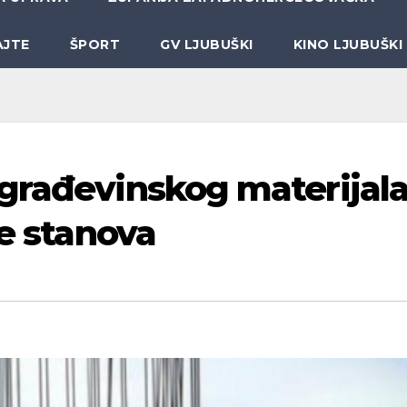
AJTE
ŠPORT
GV LJUBUŠKI
KINO LJUBUŠKI
građevinskog materijala
ne stanova