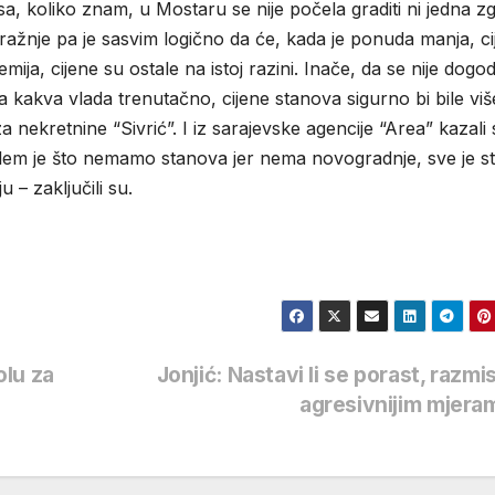
, koliko znam, u Mostaru se nije počela graditi ni jedna z
ražnje pa je sasvim logično da će, kada je ponuda manja, ci
ija, cijene su ostale na istoj razini. Inače, da se nije dogod
a kakva vlada trenutačno, cijene stanova sigurno bi bile viš
 nekretnine “Sivrić”. I iz sarajevske agencije “Area” kazali
blem je što nemamo stanova jer nema novogradnje, sve je st
 – zaključili su.
olu za
Jonjić: Nastavi li se porast, razmisl
agresivnijim mjer