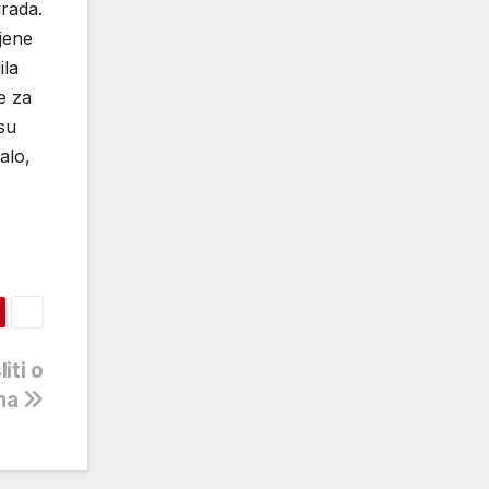
grada.
jene
ila
e za
 su
alo,
iti o
ama