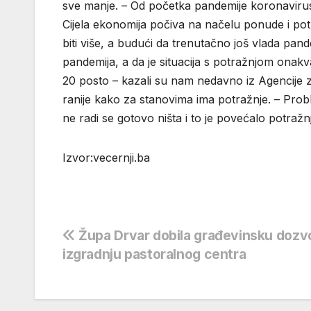
sve manje. – Od početka pandemije koronavirusa
Cijela ekonomija počiva na načelu ponude i pot
biti više, a budući da trenutačno još vlada pandem
pandemija, a da je situacija s potražnjom onakv
20 posto – kazali su nam nedavno iz Agencije za
ranije kako za stanovima ima potražnje. – Pro
ne radi se gotovo ništa i to je povećalo potražnju
Izvor:vecernji.ba
Navigacija
Župa Drvar dobila građevinsku dozv
izgradnju pastoralnog centra
objava