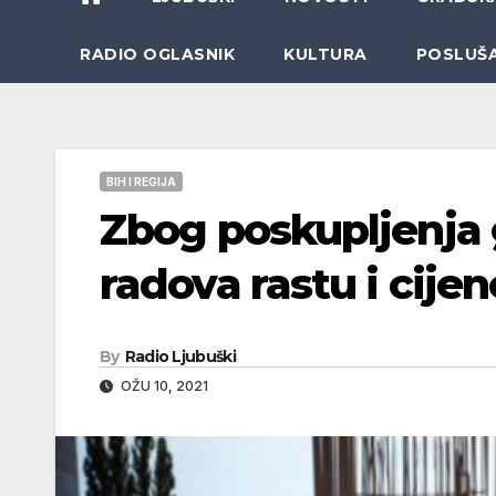
RADIO OGLASNIK
KULTURA
POSLUŠ
BIH I REGIJA
Zbog poskupljenja 
radova rastu i cije
By
Radio Ljubuški
OŽU 10, 2021