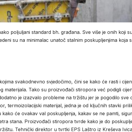
ko poljuljani standard bh. građana. Sve više je onih koji s
 svedeni su na minimalac unatoč stalnim poskupljenjima koja 
kojima svakodnevno svjedočimo, čini se kako će rasti i cije
 materijala. Tako su proizvođači stiropora već podigli cije
odatno je izazvalo probleme na tržištu jer je pogodilo sve 
or, termoizolacijski materijal, jedna je od ključnih stavki pril
stiču kako će ovakav val poskupljenja, kakav se ne pamti, sigu
metra stana. Proizvođači stiropora tvrde kako je do poskuplj
žištu. Tehnički direktor u tvrtki EPS Laštro iz Kreševa Ivic