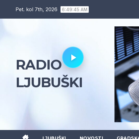
Skip
Pet. kol 7th, 2026
6:49:46 AM
to
content
RADIO
LJUBUŠKI
LJUBUŠKI
NOVOSTI
GRADSK