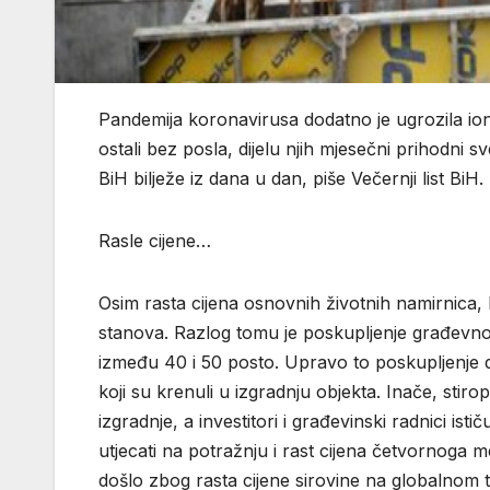
Pandemija koronavirusa dodatno je ugrozila iona
ostali bez posla, dijelu njih mjesečni prihodni
BiH bilježe iz dana u dan, piše Večernji list BiH.
Rasle cijene…
Osim rasta cijena osnovnih životnih namirnica, 
stanova. Razlog tomu je poskupljenje građevnog
između 40 i 50 posto. Upravo to poskupljenje d
koji su krenuli u izgradnju objekta. Inače, stirop
izgradnje, a investitori i građevinski radnici i
utjecati na potražnju i rast cijena četvornoga 
došlo zbog rasta cijene sirovine na globalnom tr