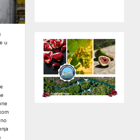
u
se u
ne
ne
one
ikom
rno
enja
a