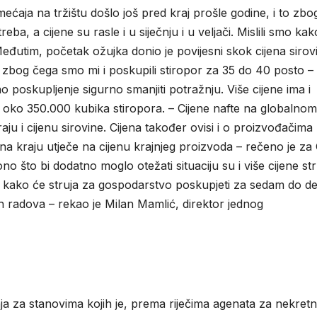
ćaja na tržištu došlo još pred kraj prošle godine, i to zbo
ba, a cijene su rasle i u siječnju i u veljači. Mislili smo ka
u. Međutim, početak ožujka donio je povijesni skok cijena sirov
 zbog čega smo mi i poskupili stiropor za 35 do 40 posto –
 poskupljenje sigurno smanjiti potražnju. Više cijene ima i
 oko 350.000 kubika stiropora. – Cijene nafte na globalnom
raju i cijenu sirovine. Cijena također ovisi i o proizvođačima 
e na kraju utječe na cijenu krajnjeg proizvoda – rečeno je za
no što bi dodatno moglo otežati situaciju su i više cijene str
e kako će struja za gospodarstvo poskupjeti za sedam do de
ih radova – rekao je Milan Mamlić, direktor jednog
nja za stanovima kojih je, prema riječima agenata za nekretn