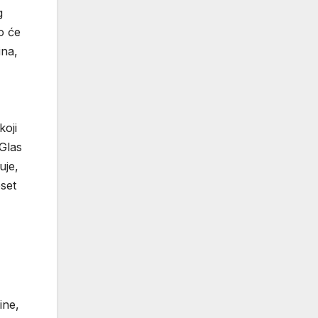
g
ko će
ina,
koji
 Glas
uje,
set
ine,