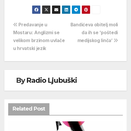
Navigacija
Predavanje u
Bandićeva obitelj moli
Mostaru: Anglizmi se
da ih se ‘poštedi
objava
velikom brzinom uvlače
medijskog linča’
u hrvatski jezik
By
Radio Ljubuški
Related Post