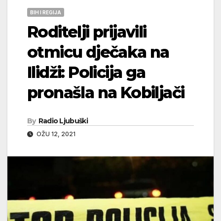
BIH I REGIJA
Roditelji prijavili
otmicu dječaka na
Ilidži: Policija ga
pronašla na Kobiljači
By
Radio Ljubuški
OŽU 12, 2021