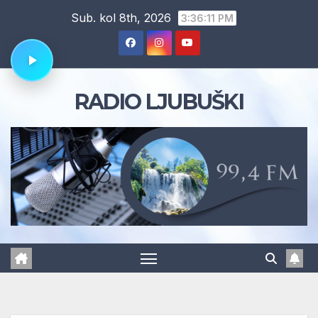
Skip
Sub. kol 8th, 2026
3:36:12 PM
to
content
RADIO LJUBUŠKI