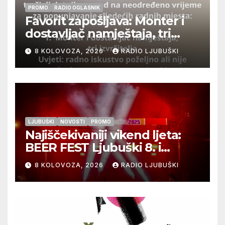
PROMO
RADIO OGLASNIK
Favorit zapošljava: Monter i
dostavljač namještaja, tri
izvršitelja
8 KOLOVOZA, 2026
RADIO LJUBUŠKI
LJUBUŠKI
NOVOSTI
PROMO
Najiščekivaniji vikend ljeta:
BEER FEST Ljubuški 8. i
9.kolovoza
8 KOLOVOZA, 2026
RADIO LJUBUŠKI