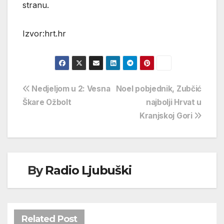
stranu.
Izvor:hrt.hr
Navigacija
Nedjeljom u 2: Vesna
Noel pobjednik, Zubčić
Škare Ožbolt
najbolji Hrvat u
objava
Kranjskoj Gori
By
Radio Ljubuški
Related Post