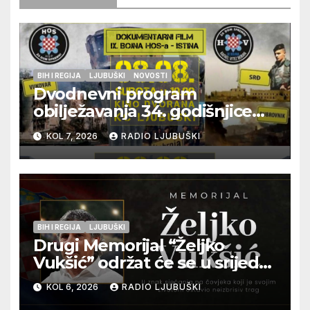
BIH I REGIJA
LJUBUŠKI
NOVOSTI
Dvodnevni program
obilježavanja 34. godišnjice
pogibije generala Blaža
KOL 7, 2026
RADIO LJUBUŠKI
Kraljevića i osmorice
pripadnika HOS-a
BIH I REGIJA
LJUBUŠKI
Drugi Memorijal “Željko
Vukšić” održat će se u srijedu
12. kolovoza u Otoku
KOL 6, 2026
RADIO LJUBUŠKI