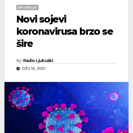
BIH I REGIJA
Novi sojevi
koronavirusa brzo se
šire
By
Radio Ljubuški
OŽU 14, 2021