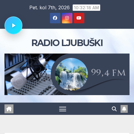
Skip
Pet. kol 7th, 2026
10:32:19 AM
to
content
RADIO LJUBUŠKI