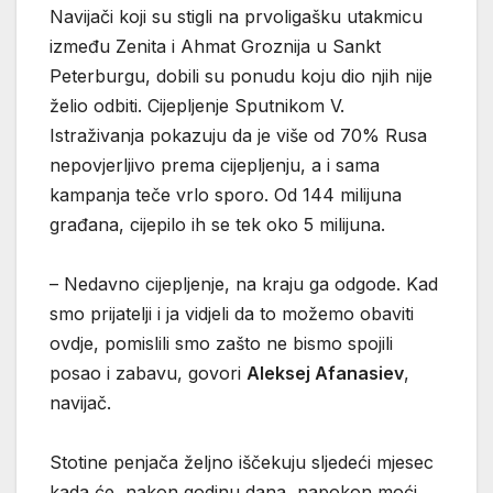
Navijači koji su stigli na prvoligašku utakmicu
između Zenita i Ahmat Groznija u Sankt
Peterburgu, dobili su ponudu koju dio njih nije
želio odbiti. Cijepljenje Sputnikom V.
Istraživanja pokazuju da je više od 70% Rusa
nepovjerljivo prema cijepljenju, a i sama
kampanja teče vrlo sporo. Od 144 milijuna
građana, cijepilo ih se tek oko 5 milijuna.
– Nedavno cijepljenje, na kraju ga odgode. Kad
smo prijatelji i ja vidjeli da to možemo obaviti
ovdje, pomislili smo zašto ne bismo spojili
posao i zabavu, govori
Aleksej Afanasiev
,
navijač.
Stotine penjača željno iščekuju sljedeći mjesec
kada će, nakon godinu dana, napokon moći