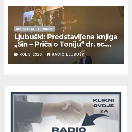
BIH I REGIJA
LJUBUŠKI
Ljubuški: Predstavljena knjiga
„Sin – Priča o Toniju“ dr. sc.
Zdenka Hercega
KOL 5, 2026
RADIO LJUBUŠKI