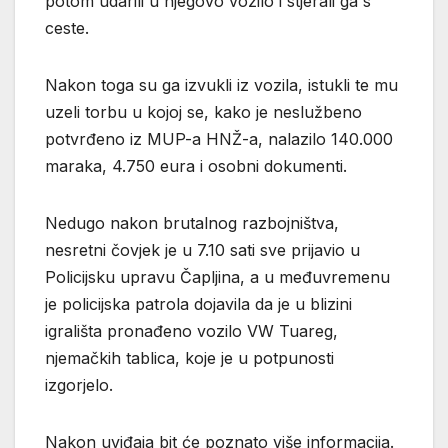
potom udarili u njegovo vozilo i stjerali ga s
ceste.
Nakon toga su ga izvukli iz vozila, istukli te mu
uzeli torbu u kojoj se, kako je neslužbeno
potvrđeno iz MUP-a HNŽ-a, nalazilo 140.000
maraka, 4.750 eura i osobni dokumenti.
Nedugo nakon brutalnog razbojništva,
nesretni čovjek je u 7.10 sati sve prijavio u
Policijsku upravu Čapljina, a u međuvremenu
je policijska patrola dojavila da je u blizini
igrališta pronađeno vozilo VW Tuareg,
njemačkih tablica, koje je u potpunosti
izgorjelo.
Nakon uviđaja bit će poznato više informacija.