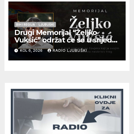
BIH I REGIJA
LJUBUŠKI
Drugi Memorijal “Željko
Vukšić” održat će se u srijedu
12. kolovoza u Otoku
KOL 6, 2026
RADIO LJUBUŠKI