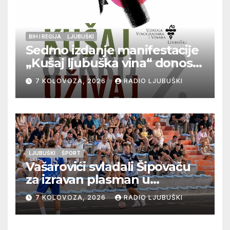
BIH I REGIJA
LJUBUŠKI
Sedmo izdanje manifestacije
„Kušaj ljubuška vina“ donosi
vrhunska vina, gastronomiju i
7 KOLOVOZA, 2026
RADIO LJUBUŠKI
glazbu
LJUBUŠKI
ŠPORT
Vašarovići svladali Šipovaču
za izravan plasman u
četvrtfinale, Grab izborio
7 KOLOVOZA, 2026
RADIO LJUBUŠKI
prolazak dalje, Klobuk ispao,
večeras počinje četvrtfinale