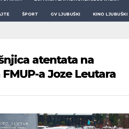
AJTE
ŠPORT
GV LJUBUŠKI
KINO LJUBUŠKI
šnjica atentata na
a FMUP-a Joze Leutara