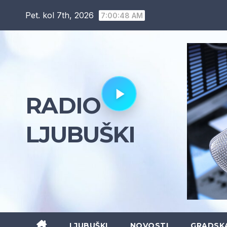
Skip
Pet. kol 7th, 2026
7:00:49 AM
to
content
RADIO
LJUBUŠKI
LJUBUŠKI
NOVOSTI
GRADSK