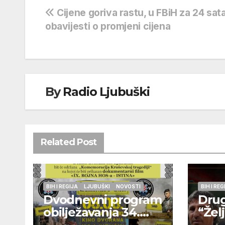
Navigacija
Cijene goriva rastu, u FBiH za 24 sata
obavijesti o promjeni cijena
objava
By
Radio Ljubuški
Related Post
BIH I REGIJA
LJUBUŠKI
NOVOSTI
BIH I REG
Dvodnevni program
Drug
obilježavanja 34.
“Žel
godišnjice pogibije
održ