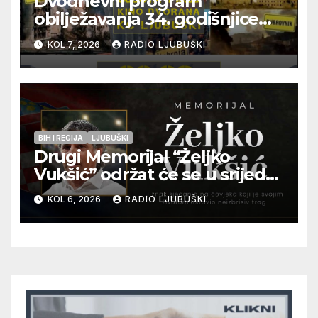
Dvodnevni program
obilježavanja 34. godišnjice
pogibije generala Blaža
KOL 7, 2026
RADIO LJUBUŠKI
Kraljevića i osmorice
pripadnika HOS-a
BIH I REGIJA
LJUBUŠKI
Drugi Memorijal “Željko
Vukšić” održat će se u srijedu
12. kolovoza u Otoku
KOL 6, 2026
RADIO LJUBUŠKI