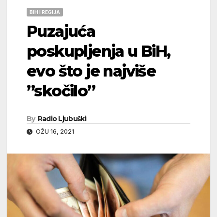
BIH I REGIJA
Puzajuća
poskupljenja u BiH,
evo što je najviše
”skočilo”
By
Radio Ljubuški
OŽU 16, 2021