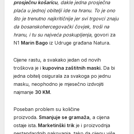
prosječnu košaricu
, dakle jedna prosječna
plaća u jednoj obitelji ide na hranu. To je ono
što je trenutno najkritičnije jer svi trgovci znaju
da bosanskohercegovački čovjek, troši na
hranu, i tu su najveća poskupljenja
, govori za
N1
Marin Bago
iz Udruge građana Natura.
Cijene rastu, a svakako jedan od novih
troškova je i
kupovina zaštitnih maski
. Da bi
jedna obitelj osigurala za svakoga po jednu
masku, neophodno je mjesečno izdvojiti
najmanje
30 KM
.
Poseban problem su količine
proizvoda.
Smanjuje se gramaža
, a cijena
ostaje ista.
Marketinški trik
je i proizvodnja
nestandardnih pakovanja, tako da cijenu više