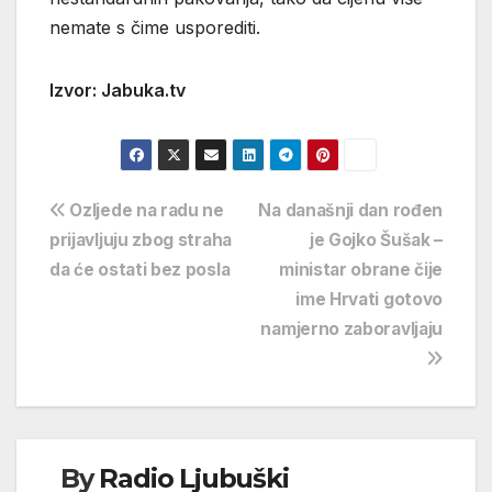
nemate s čime usporediti.
Izvor: Jabuka.tv
Navigacija
Ozljede na radu ne
Na današnji dan rođen
prijavljuju zbog straha
je Gojko Šušak –
objava
da će ostati bez posla
ministar obrane čije
ime Hrvati gotovo
namjerno zaboravljaju
By
Radio Ljubuški