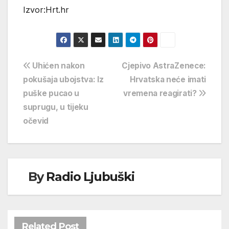
Izvor:Hrt.hr
Navigacija
Uhićen nakon
Cjepivo AstraZenece:
pokušaja ubojstva: Iz
Hrvatska neće imati
objava
puške pucao u
vremena reagirati?
suprugu, u tijeku
očevid
By
Radio Ljubuški
Related Post