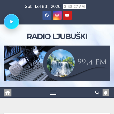
Skip
Sub. kol 8th, 2026
3:48:28 AM
to
content
RADIO LJUBUŠKI