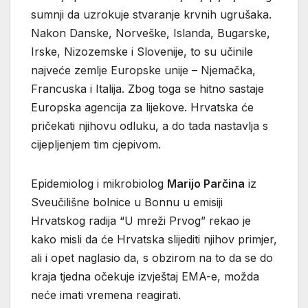
sumnji da uzrokuje stvaranje krvnih ugrušaka.
Nakon Danske, Norveške, Islanda, Bugarske,
Irske, Nizozemske i Slovenije, to su učinile
najveće zemlje Europske unije – Njemačka,
Francuska i Italija. Zbog toga se hitno sastaje
Europska agencija za lijekove. Hrvatska će
pričekati njihovu odluku, a do tada nastavlja s
cijepljenjem tim cjepivom.
Epidemiolog i mikrobiolog
Marijo Parčina
iz
Sveučilišne bolnice u Bonnu u emisiji
Hrvatskog radija “U mreži Prvog” rekao je
kako misli da će Hrvatska slijediti njihov primjer,
ali i opet naglasio da, s obzirom na to da se do
kraja tjedna očekuje izvještaj EMA-e, možda
neće imati vremena reagirati.