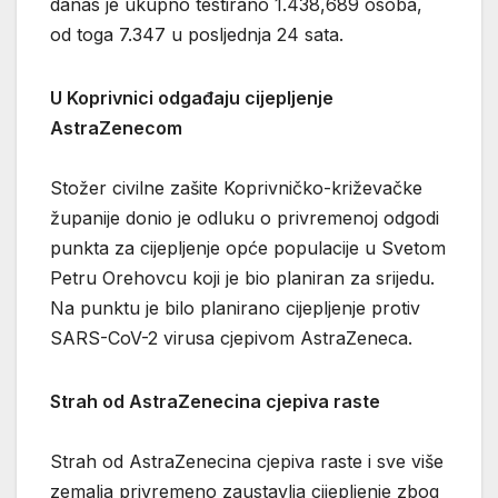
danas je ukupno testirano 1.438,689 osoba,
od toga 7.347 u posljednja 24 sata.
U Koprivnici odgađaju cijepljenje
AstraZenecom
Stožer civilne zašite Koprivničko-križevačke
županije donio je odluku o privremenoj odgodi
punkta za cijepljenje opće populacije u Svetom
Petru Orehovcu koji je bio planiran za srijedu.
Na punktu je bilo planirano cijepljenje protiv
SARS-CoV-2 virusa cjepivom AstraZeneca.
Strah od AstraZenecina cjepiva raste
Strah od AstraZenecina cjepiva raste i sve više
zemalja privremeno zaustavlja cijepljenje zbog