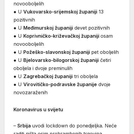
novooboljelih
● U
Vukovarsko-srijemskoj županiji
13
pozitivnih
● U
Međimurskoj županiji
devet pozitivnih
● U
Koprivničko-križevačkoj županiji
osam
novooboljelih
● U
Požeško-slavonskoj županiji
pet oboljelih
● U
Bjelovarsko-bilogorskoj županiji
četiri
oboljela i dvoje preminulih
● U
Zagrebačkoj županiji
tri oboljela
● U
Virovitičko-podravske županije
dvoje
novozaraženih
Koronavirus u svijetu
–
Srbija
uvodi lockdown do ponedjeljka. Neće
raditi ništa osim prehrambenih trgovina,