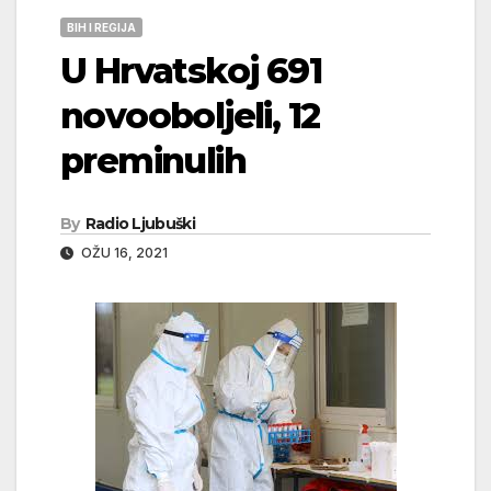
BIH I REGIJA
U Hrvatskoj 691
novooboljeli, 12
preminulih
By
Radio Ljubuški
OŽU 16, 2021