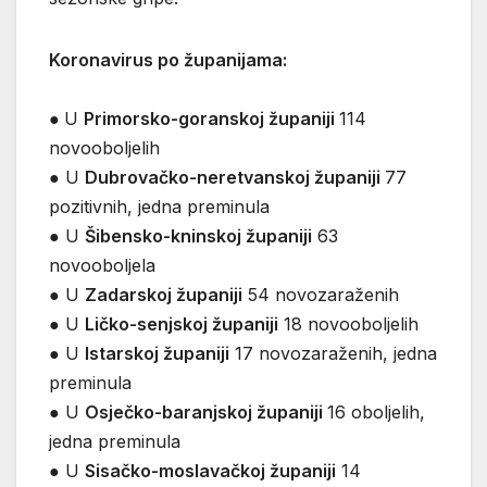
Koronavirus po županijama:
●
U
Primorsko-goranskoj županiji
114
novooboljelih
● U
Dubrovačko-neretvanskoj županiji
77
pozitivnih, jedna preminula
● U
Šibensko-kninskoj županiji
63
novooboljela
● U
Zadarskoj županiji
54 novozaraženih
● U
Ličko-senjskoj županiji
18 novooboljelih
● U
Istarskoj županiji
17 novozaraženih, jedna
preminula
● U
Osječko-baranjskoj županiji
16 oboljelih,
jedna preminula
● U
Sisačko-moslavačkoj županiji
14