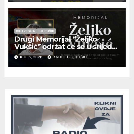
pripadnika HOS-a
BIH I REGIJA
LJUBUŠKI
Drugi Memorijal “Željko
Vukšić” održat će se u srijedu
12. kolovoza u Otoku
KOL 6, 2026
RADIO LJUBUŠKI