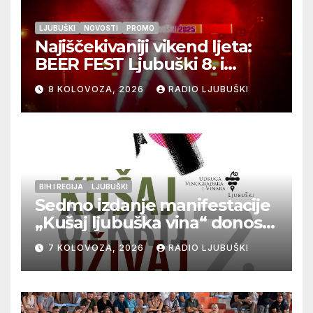
LJUBUŠKI
NOVOSTI
PROMO
Najiščekivaniji vikend ljeta:
BEER FEST Ljubuški 8. i
9.kolovoza
8 KOLOVOZA, 2026
RADIO LJUBUŠKI
BIH I REGIJA
LJUBUŠKI
Sedmo izdanje manifestacije
„Kušaj ljubuška vina“ donosi
vrhunska vina, gastronomiju i
7 KOLOVOZA, 2026
RADIO LJUBUŠKI
glazbu