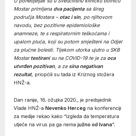
U ponedjeljak su u Sveučilišnu kliničku bolnicu
Mostar primljena
dva pacijenta
sa šireg
područja Mostara –
otac i sin
, po njihovom
navodu, bez pozitivne epidemiološke
anamneze, te s respiratornim teškoćama i
upalom pluća, koji su potom smješteni na Odjel
za plućne bolesti. Tijekom utorka ujutro u SKB
Mostar
testirani
su na COVID-19 te je za
oca
utvrđen pozitivan
, a za
sina negativan
rezultat
, priopćili su tada iz Kriznog stožera
HNŽ-a.
Dan ranije, 16. ožujka 2020., je predsjednik
Vlade HNŽ-a
Nevenko Herceg
na konferenciji
za medije rekao kako “izgleda da temperatura
utječe na virus pa ga nema
južno od Ivana
“.