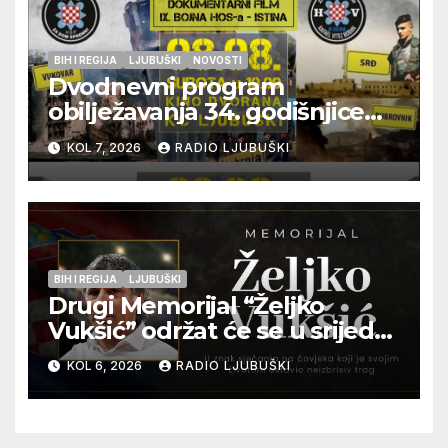
BIH I REGIJA
LJUBUŠKI
NOVOSTI
Dvodnevni program
obilježavanja 34. godišnjice
pogibije generala Blaža
KOL 7, 2026
RADIO LJUBUŠKI
Kraljevića i osmorice
pripadnika HOS-a
BIH I REGIJA
LJUBUŠKI
Drugi Memorijal “Željko
Vukšić” održat će se u srijedu
12. kolovoza u Otoku
KOL 6, 2026
RADIO LJUBUŠKI