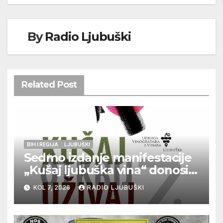
By
Radio Ljubuški
Related Post
BIH I REGIJA
LJUBUŠKI
Sedmo izdanje manifestacije
„Kušaj ljubuška vina“ donosi
vrhunska vina, gastronomiju i
KOL 7, 2026
RADIO LJUBUŠKI
glazbu