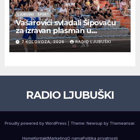
LJUBUŠKI
ŠPORT
Vašarovići svladali Šipovaču
za izravan plasman u
četvrtfinale, Grab izborio
7 KOLOVOZA, 2026
RADIO LJUBUŠKI
prolazak dalje, Klobuk ispao,
večeras počinje četvrtfinale
juniora
RADIO LJUBUŠKI
Proudly powered by WordPress
|
Theme: Newsup by
Themeansar
.
Home
Kontakt
Marketing
O nama
Politika privatnosti