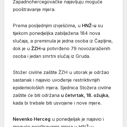
Zapadnohercegovačke najavljuju moguće
pooštravanje mjera.
Prema posljednjim izvješćima, u
HNŽ-u
su
tijekom ponedjeljka zabilježena 184 nova
slučaja, a preminula je jedna osoba iz Čapljine,
dok je u
ŽZH-u
potvrđeno 79 novozaraženih
osoba i jedan smrtni slučaj iz Gruda.
Stožer civilne zaštite ŽZH u utorak je održao
sastanak i najavio uvođenje restriktivnijih
epidemioloških mjera. Sjednica Stožera civilne
zaštite će biti održana
u četvrtak, 18. ožujka
,
kada bi trebale biti usvojene i nove mjere.
Nevenko Herceg
u ponedjeljak je najavio i
moguće pooštravanje mjera u HNŽ-u.