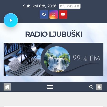
Skip
Sub. kol 8th, 2026
8:36:44 AM
to
content
RADIO LJUBUŠKI