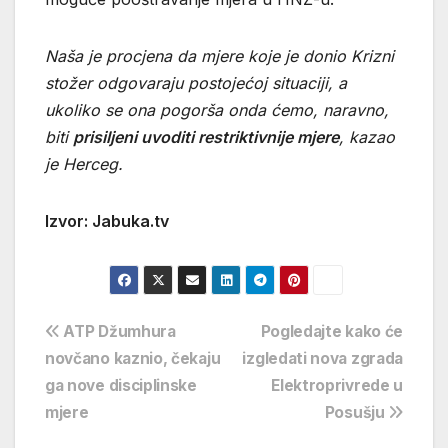
Naša je procjena da mjere koje je donio Krizni
stožer odgovaraju postojećoj situaciji, a
ukoliko se ona pogorša onda ćemo, naravno,
biti
prisiljeni uvoditi restriktivnije mjere
, kazao
je Herceg.
Izvor: Jabuka.tv
Navigacija
ATP Džumhura
Pogledajte kako će
novčano kaznio, čekaju
izgledati nova zgrada
objava
ga nove disciplinske
Elektroprivrede u
mjere
Posušju