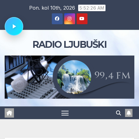
Skip
Pon. kol 10th, 2026
5:52:27 AM
to
content
RADIO LJUBUŠKI