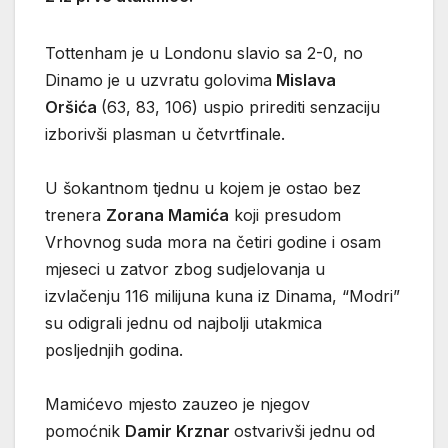
Tottenham je u Londonu slavio sa 2-0, no
Dinamo je u uzvratu golovima
Mislava
Oršića
(63, 83, 106) uspio prirediti senzaciju
izborivši plasman u četvrtfinale.
U šokantnom tjednu u kojem je ostao bez
trenera
Zorana Mamića
koji presudom
Vrhovnog suda mora na četiri godine i osam
mjeseci u zatvor zbog sudjelovanja u
izvlačenju 116 milijuna kuna iz Dinama, “Modri”
su odigrali jednu od najbolji utakmica
posljednjih godina.
Mamićevo mjesto zauzeo je njegov
pomoćnik
Damir Krznar
ostvarivši jednu od