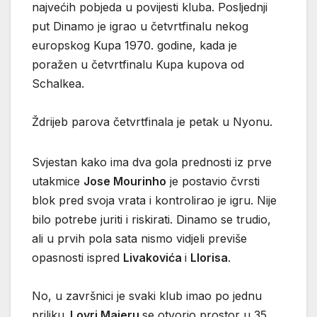
najvećih pobjeda u povijesti kluba. Posljednji
put Dinamo je igrao u četvrtfinalu nekog
europskog Kupa 1970. godine, kada je
poražen u četvrtfinalu Kupa kupova od
Schalkea.
Ždrijeb parova četvrtfinala je petak u Nyonu.
Svjestan kako ima dva gola prednosti iz prve
utakmice
Jose Mourinho
je postavio čvrsti
blok pred svoja vrata i kontrolirao je igru. Nije
bilo potrebe juriti i riskirati. Dinamo se trudio,
ali u prvih pola sata nismo vidjeli previše
opasnosti ispred
Livakovića
i
Llorisa
.
No, u završnici je svaki klub imao po jednu
priliku.
Lovri Majeru
se otvorio prostor u 35.