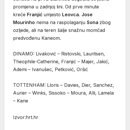
promjena u zadnjoj lini. Od prve minute
kreće
Franjić
umjesto
Leovca
.
Jose
Mourinho
nema na raspolaganju
Sona
zbog
ozljede, ali na teren šalje snažnu momčad
predvođenu Kaneom.
DINAMO: Livaković – Ristovski, Lauritsen,
Theophile-Catherine, Franjić – Majer, Jakić,
Ademi – Ivanušec, Petković, Oršić
TOTTENHAM: Lloris – Davies, Dier, Sanchez,
Aurier – Winks, Sissoko – Moura, Alli, Lamela
– Kane
Izvor:hrt.hr