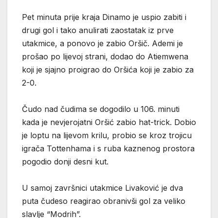
Pet minuta prije kraja Dinamo je uspio zabiti i
drugi gol i tako anulirati zaostatak iz prve
utakmice, a ponovo je zabio Oršič. Ademi je
prošao po lijevoj strani, dodao do Atiemwena
koji je sjajno proigrao do Oršića koji je zabio za
2-0.
Čudo nad čudima se dogodilo u 106. minuti
kada je nevjerojatni Oršić zabio hat-trick. Dobio
je loptu na lijevom krilu, probio se kroz trojicu
igrača Tottenhama i s ruba kaznenog prostora
pogodio donji desni kut.
U samoj završnici utakmice Livaković je dva
puta čudeso reagirao obranivši gol za veliko
slavlje “Modrih”.