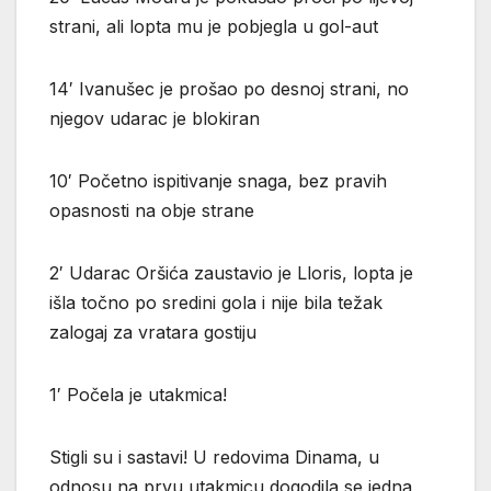
strani, ali lopta mu je pobjegla u gol-aut
14′ Ivanušec je prošao po desnoj strani, no
njegov udarac je blokiran
10′ Početno ispitivanje snaga, bez pravih
opasnosti na obje strane
2′ Udarac Oršića zaustavio je Lloris, lopta je
išla točno po sredini gola i nije bila težak
zalogaj za vratara gostiju
1′ Počela je utakmica!
Stigli su i sastavi! U redovima Dinama, u
odnosu na prvu utakmicu dogodila se jedna