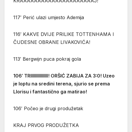
KRAAAAAAAAAAAAAAAAAAAAAJ!
117′ Perić ulazi umjesto Ademija
116′ KAKVE DVIJE PRILIKE TOTTENHAMA I
ČUDESNE OBRANE LIVAKOVIĆA!
113′ Bergwijn puca pokraj gola
106′ TRIIIIIIIIIIIIIII! ORŠIĆ ZABIJA ZA 3:0! Uzeo
je loptu na sredini terena, sjurio se prema
Llorisu i fantastično ga matirao!
106′ Počeo je drugi produžetak
KRAJ PRVOG PRODUŽETKA