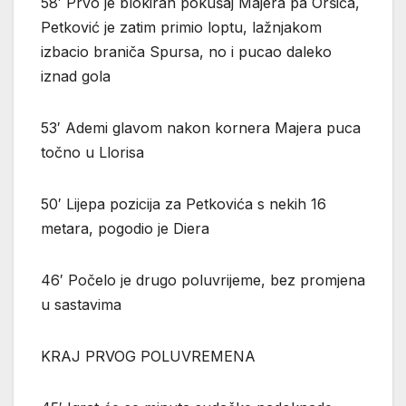
58′ Prvo je blokiran pokušaj Majera pa Oršića,
Petković je zatim primio loptu, lažnjakom
izbacio braniča Spursa, no i pucao daleko
iznad gola
53′ Ademi glavom nakon kornera Majera puca
točno u Llorisa
50′ Lijepa pozicija za Petkovića s nekih 16
metara, pogodio je Diera
46′ Počelo je drugo poluvrijeme, bez promjena
u sastavima
KRAJ PRVOG POLUVREMENA