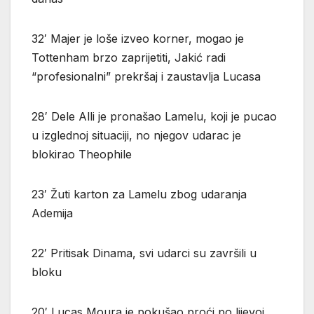
32′ Majer je loše izveo korner, mogao je
Tottenham brzo zaprijetiti, Jakić radi
“profesionalni” prekršaj i zaustavlja Lucasa
28′ Dele Alli je pronašao Lamelu, koji je pucao
u izglednoj situaciji, no njegov udarac je
blokirao Theophile
23′ Žuti karton za Lamelu zbog udaranja
Ademija
22′ Pritisak Dinama, svi udarci su završili u
bloku
20′ Lucas Moura je pokušao proći po lijevoj