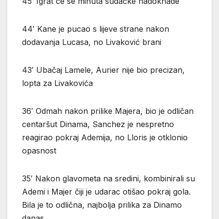
45′ Igrat će se minuta sudačke nadoknade
44′ Kane je pucao s lijeve strane nakon
dodavanja Lucasa, no Livaković brani
43′ Ubačaj Lamele, Aurier nije bio precizan,
lopta za Livakovića
36′ Odmah nakon prilike Majera, bio je odličan
centaršut Dinama, Sanchez je nespretno
reagirao pokraj Ademija, no Lloris je otklonio
opasnost
35′ Nakon glavometa na sredini, kombinirali su
Ademi i Majer čiji je udarac otišao pokraj gola.
Bila je to odlična, najbolja prilika za Dinamo
danas