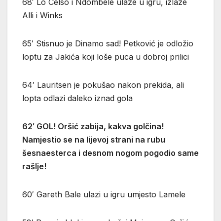
68′ Lo Celso i Ndombele ulaze u igru, izlaze
Alli i Winks
65′ Stisnuo je Dinamo sad! Petković je odložio
loptu za Jakića koji loše puca u dobroj prilici
64′ Lauritsen je pokušao nakon prekida, ali
lopta odlazi daleko iznad gola
62′ GOL! Oršić zabija, kakva golčina!
Namjestio se na lijevoj strani na rubu
šesnaesterca i desnom nogom pogodio same
rašlje!
60′ Gareth Bale ulazi u igru umjesto Lamele