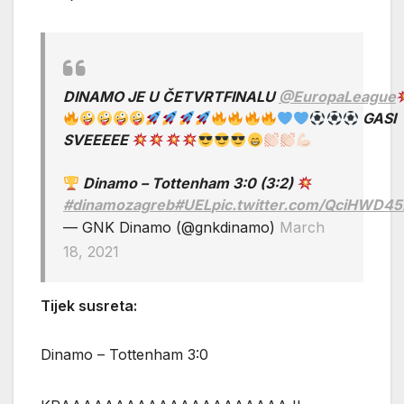
DINAMO JE U ČETVRTFINALU
@EuropaLeague
GASI
SVEEEEE
Dinamo – Tottenham 3:0 (3:2)
#dinamozagreb
#UEL
pic.twitter.com/QciHWD4
— GNK Dinamo (@gnkdinamo)
March
18, 2021
Tijek susreta:
Dinamo – Tottenham 3:0