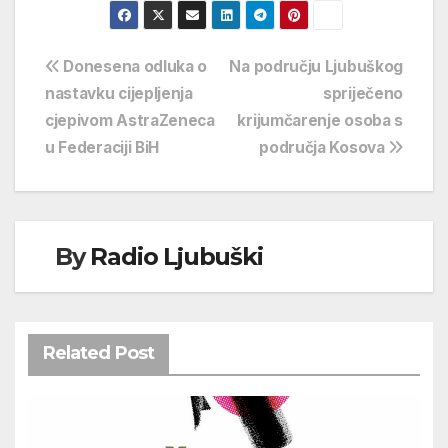
Navigacija
Donesena odluka o
Na području Ljubuškog
nastavku cijepljenja
spriječeno
objava
cjepivom AstraZeneca
krijumčarenje osoba s
u Federaciji BiH
područja Kosova
By
Radio Ljubuški
Related Post