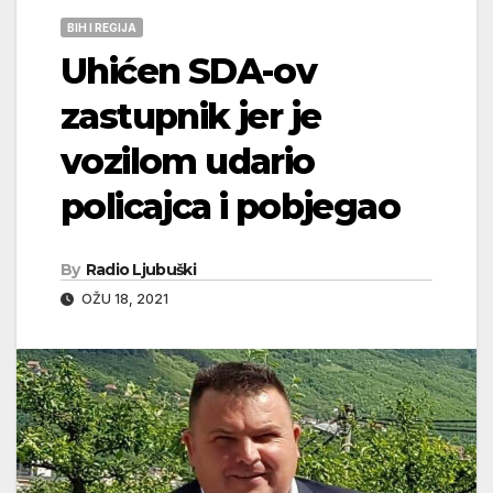
BIH I REGIJA
Uhićen SDA-ov
zastupnik jer je
vozilom udario
policajca i pobjegao
By
Radio Ljubuški
OŽU 18, 2021