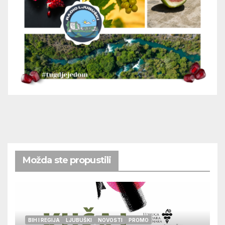
Možda ste propustili
BIH I REGIJA
LJUBUŠKI
NOVOSTI
PROMO