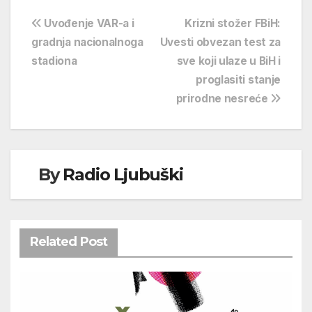
Navigacija
Uvođenje VAR-a i
Krizni stožer FBiH:
gradnja nacionalnoga
Uvesti obvezan test za
objava
stadiona
sve koji ulaze u BiH i
proglasiti stanje
prirodne nesreće
By
Radio Ljubuški
Related Post