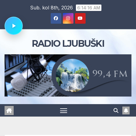
Skip
Sub. kol 8th, 2026
6:14:17 AM
to
content
RADIO LJUBUŠKI