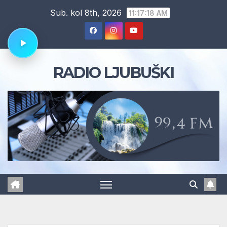
Skip
Sub. kol 8th, 2026
11:17:19 AM
to
content
RADIO LJUBUŠKI