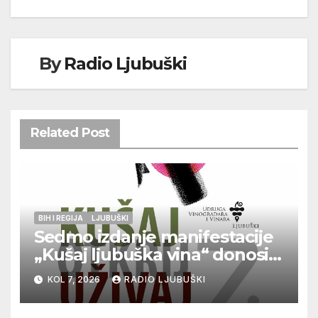
By
Radio Ljubuški
Related Post
BIH I REGIJA
LJUBUŠKI
Sedmo izdanje manifestacije
„Kušaj ljubuška vina“ donosi
vrhunska vina, gastronomiju i
KOL 7, 2026
RADIO LJUBUŠKI
glazbu