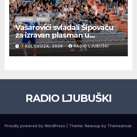
LJUBUŠKI
ŠPORT
Vašarovići svladali Šipovaču
za izravan plasman u
četvrtfinale, Grab izborio
7 KOLOVOZA, 2026
RADIO LJUBUŠKI
prolazak dalje, Klobuk ispao,
večeras počinje četvrtfinale
juniora
RADIO LJUBUŠKI
Proudly powered by WordPress
|
Theme: Newsup by
Themeansar
.