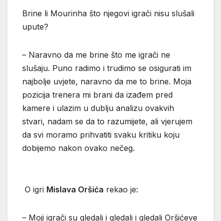
Brine li Mourinha što njegovi igrači nisu slušali
upute?
– Naravno da me brine što me igrači ne
slušaju. Puno radimo i trudimo se osigurati im
najbolje uvjete, naravno da me to brine. Moja
pozicija trenera mi brani da izađem pred
kamere i ulazim u dublju analizu ovakvih
stvari, nadam se da to razumijete, ali vjerujem
da svi moramo prihvatiti svaku kritiku koju
dobijemo nakon ovako nečeg.
O igri
Mislava Oršića
rekao je:
– Moji igrači su gledali i gledali i gledali Oršićeve