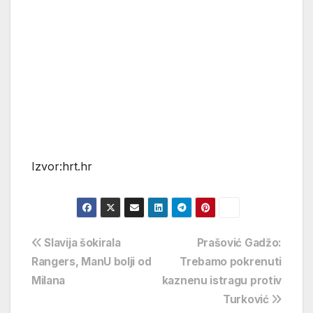
Izvor:hrt.hr
Navigacija
Slavija šokirala
Prašović Gadžo:
Rangers, ManU bolji od
Trebamo pokrenuti
objava
Milana
kaznenu istragu protiv
Turković