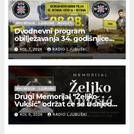
BIH I REGIJA
LJUBUŠKI
NOVOSTI
Dvodnevni program
obilježavanja 34. godišnjice
pogibije generala Blaža
KOL 7, 2026
RADIO LJUBUŠKI
Kraljevića i osmorice
pripadnika HOS-a
BIH I REGIJA
LJUBUŠKI
Drugi Memorijal “Željko
Vukšić” održat će se u srijedu
12. kolovoza u Otoku
KOL 6, 2026
RADIO LJUBUŠKI