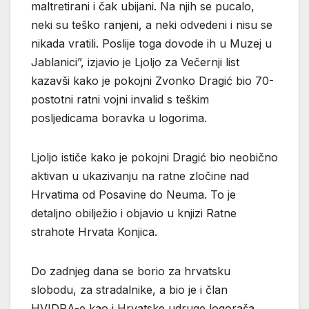
maltretirani i čak ubijani. Na njih se pucalo,
neki su teško ranjeni, a neki odvedeni i nisu se
nikada vratili. Poslije toga dovode ih u Muzej u
Jablanici”, izjavio je Ljoljo za Večernji list
kazavši kako je pokojni Zvonko Dragić bio 70-
postotni ratni vojni invalid s teškim
posljedicama boravka u logorima.
Ljoljo ističe kako je pokojni Dragić bio neobično
aktivan u ukazivanju na ratne zločine nad
Hrvatima od Posavine do Neuma. To je
detaljno obilježio i objavio u knjizi Ratne
strahote Hrvata Konjica.
Do zadnjeg dana se borio za hrvatsku
slobodu, za stradalnike, a bio je i član
HVIDRA-e kao i Hrvatske udruge logoraša