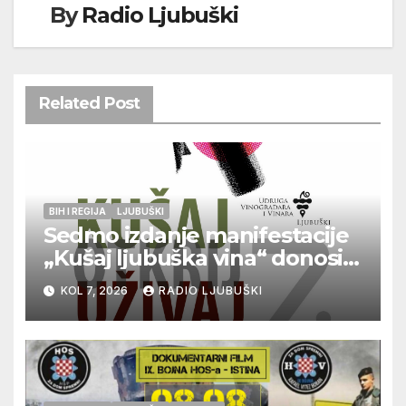
By
Radio Ljubuški
Related Post
BIH I REGIJA
LJUBUŠKI
Sedmo izdanje manifestacije
„Kušaj ljubuška vina“ donosi
vrhunska vina, gastronomiju i
KOL 7, 2026
RADIO LJUBUŠKI
glazbu