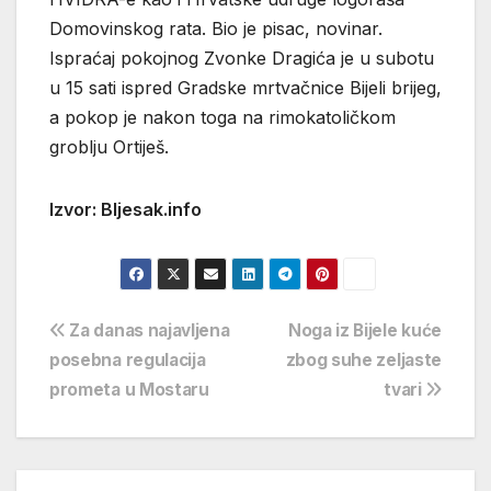
Domovinskog rata. Bio je pisac, novinar.
Ispraćaj pokojnog Zvonke Dragića je u subotu
u 15 sati ispred Gradske mrtvačnice Bijeli brijeg,
a pokop je nakon toga na rimokatoličkom
groblju Ortiješ.
Izvor: Bljesak.info
Navigacija
Za danas najavljena
Noga iz Bijele kuće
posebna regulacija
zbog suhe zeljaste
objava
prometa u Mostaru
tvari