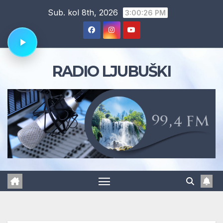
Skip
Sub. kol 8th, 2026
3:00:27 PM
to
content
RADIO LJUBUŠKI