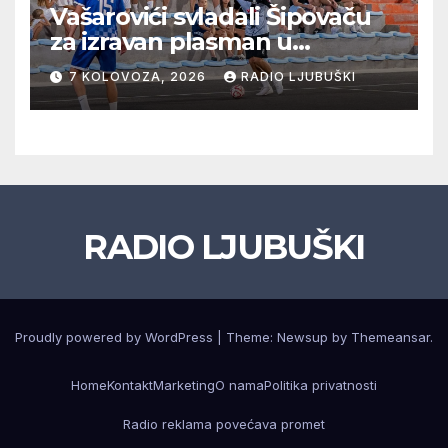
Vašarovići svladali Šipovaču
za izravan plasman u
četvrtfinale, Grab izborio
7 KOLOVOZA, 2026
RADIO LJUBUŠKI
prolazak dalje, Klobuk ispao,
večeras počinje četvrtfinale
juniora
RADIO LJUBUŠKI
Proudly powered by WordPress
|
Theme: Newsup by
Themeansar
.
Home
Kontakt
Marketing
O nama
Politika privatnosti
Radio reklama povećava promet