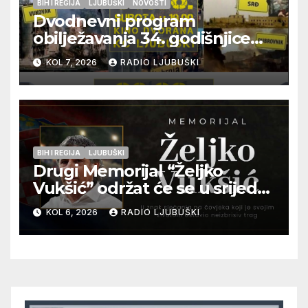
BIH I REGIJA
LJUBUŠKI
NOVOSTI
Dvodnevni program
obilježavanja 34. godišnjice
pogibije generala Blaža
KOL 7, 2026
RADIO LJUBUŠKI
Kraljevića i osmorice
pripadnika HOS-a
BIH I REGIJA
LJUBUŠKI
Drugi Memorijal “Željko
Vukšić” održat će se u srijedu
12. kolovoza u Otoku
KOL 6, 2026
RADIO LJUBUŠKI