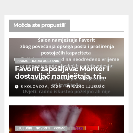
Možda ste propustili
PROMO
RADIO OGLASNIK
Favorit zapošljava: Monter i
dostavljač namještaja, tri
izvršitelja
8 KOLOVOZA, 2026
RADIO LJUBUŠKI
LJUBUŠKI
NOVOSTI
PROMO