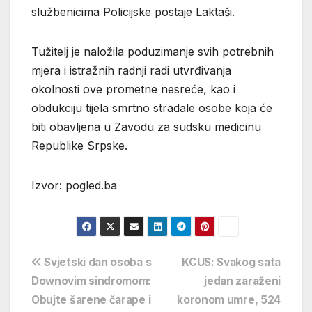
službenicima Policijske postaje Laktaši.
Tužitelj je naložila poduzimanje svih potrebnih
mjera i istražnih radnji radi utvrđivanja
okolnosti ove prometne nesreće, kao i
obdukciju tijela smrtno stradale osobe koja će
biti obavljena u Zavodu za sudsku medicinu
Republike Srpske.
Izvor: pogled.ba
Navigacija
Svjetski dan osoba s
KCUS: Svakog sata
Downovim sindromom:
jedan zaraženi
objava
Obujte šarene čarape i
koronom umre, 524