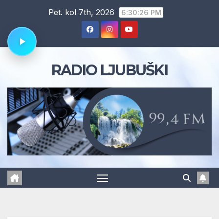
Skip
Pet. kol 7th, 2026
6:30:26 PM
to
content
RADIO LJUBUŠKI