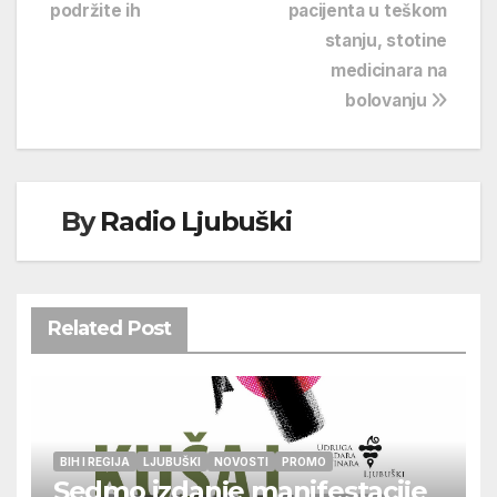
podržite ih
pacijenta u teškom
stanju, stotine
medicinara na
bolovanju
By
Radio Ljubuški
Related Post
BIH I REGIJA
LJUBUŠKI
NOVOSTI
PROMO
Sedmo izdanje manifestacije