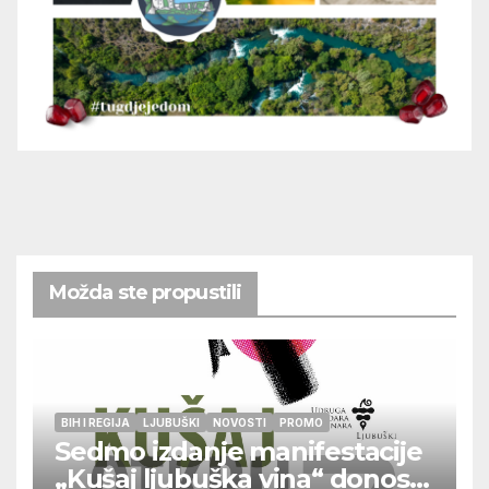
Možda ste propustili
BIH I REGIJA
LJUBUŠKI
NOVOSTI
PROMO
Sedmo izdanje manifestacije
„Kušaj ljubuška vina“ donosi