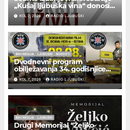
„Kušaj ljubuška vina“ donosi
vrhunska vina, gastronomiju i
KOL 7, 2026
RADIO LJUBUŠKI
glazbu
BIH I REGIJA
LJUBUŠKI
NOVOSTI
Dvodnevni program
obilježavanja 34. godišnjice
pogibije generala Blaža
KOL 7, 2026
RADIO LJUBUŠKI
Kraljevića i osmorice
pripadnika HOS-a
BIH I REGIJA
LJUBUŠKI
Drugi Memorijal “Željko