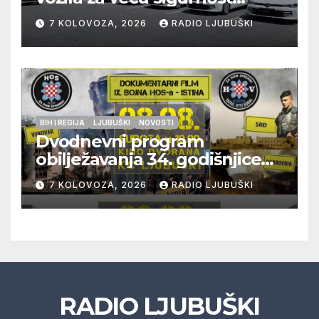
građana i učinkovitiji rad
7 KOLOVOZA, 2026
RADIO LJUBUŠKI
policije
BIH I REGIJA
LJUBUŠKI
NOVOSTI
Dvodnevni program
obilježavanja 34. godišnjice
pogibije generala Blaža
7 KOLOVOZA, 2026
RADIO LJUBUŠKI
Kraljevića i osmorice
pripadnika HOS-a
RADIO LJUBUŠKI