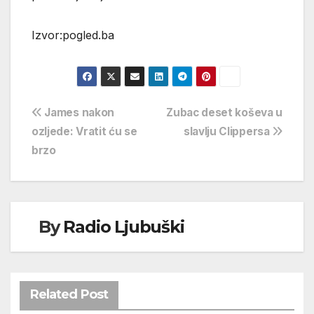
Izvor:pogled.ba
Navigacija
James nakon
Zubac deset koševa u
ozljede: Vratit ću se
slavlju Clippersa
objava
brzo
By
Radio Ljubuški
Related Post