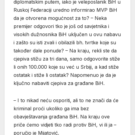
diplomatskim putem, iako je veleposlanik BiH u
Ruskoj Federaciji uredno informirao MVP BiH
da je otvorena mogućnost za to? – Neka
premijer odgovori tko je još od savjetnika i
visokih dužnosnika BiH uključen u ovu nabavu
i zašto su isti zvali i obilazili bh. tvrtke koje su
također dale ponude? – Na kraju, rekli ste da
cjepiva stižu za tri dana, samo odgovorite stiže
li onih 100.000 koje su već u Srbiji, a kad stiže
ostatak i stiže li ostatak? Napomenuo je da je
ključno nabaviti cjepiva za građane BiH.
– I to nikad neću osporiti, ali to ne znači da će
kriminal proći ukoliko ga ima bez
obavještavanja građana BiH. Na kraju ove
priče ćemo vidjeti tko radi protiv BiH, vi ili ja –
poručio je Mijatović.