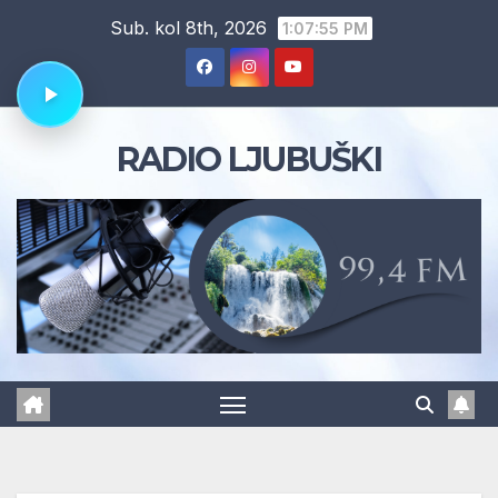
Skip
Sub. kol 8th, 2026
1:07:56 PM
to
content
RADIO LJUBUŠKI