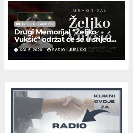
BIH I REGIJA
LJUBUŠKI
Drugi Memorijal “Željko
Vukšić” održat će se u srijedu
12. kolovoza u Otoku
KOL 6, 2026
RADIO LJUBUŠKI