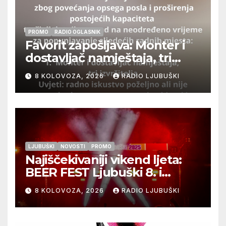
PROMO
RADIO OGLASNIK
Favorit zapošljava: Monter i
dostavljač namještaja, tri
izvršitelja
8 KOLOVOZA, 2026
RADIO LJUBUŠKI
LJUBUŠKI
NOVOSTI
PROMO
Najiščekivaniji vikend ljeta:
BEER FEST Ljubuški 8. i
9.kolovoza
8 KOLOVOZA, 2026
RADIO LJUBUŠKI