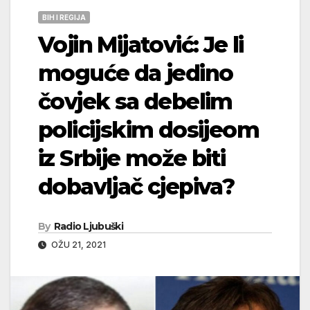
BIH I REGIJA
Vojin Mijatović: Je li
moguće da jedino
čovjek sa debelim
policijskim dosijeom
iz Srbije može biti
dobavljač cjepiva?
By
Radio Ljubuški
OŽU 21, 2021