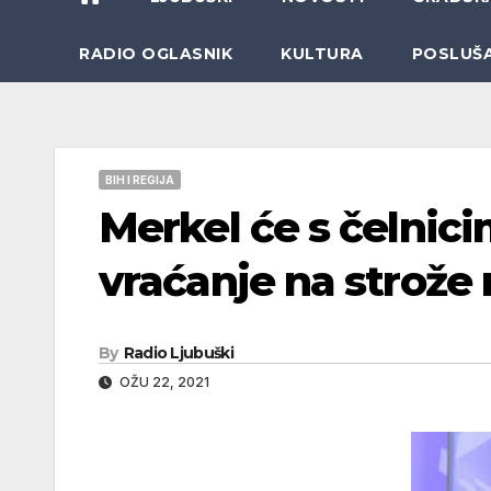
RADIO OGLASNIK
KULTURA
POSLUŠ
BIH I REGIJA
Merkel će s čelnici
vraćanje na strože
By
Radio Ljubuški
OŽU 22, 2021