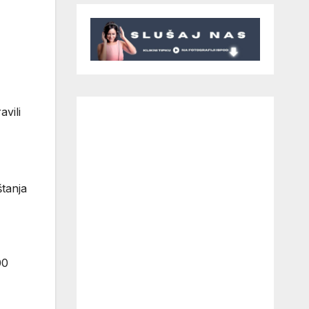
vili
tanja
00