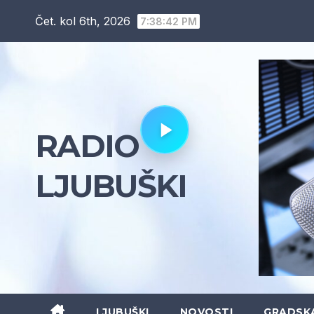
Skip
Čet. kol 6th, 2026
7:38:43 PM
to
content
RADIO
LJUBUŠKI
LJUBUŠKI
NOVOSTI
GRADSK