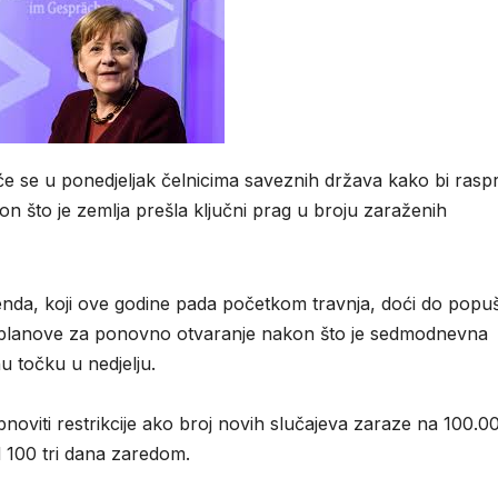
 se u ponedjeljak čelnicima saveznih država kako bi raspra
n što je zemlja prešla ključni prag u broju zaraženih
nda, koji ove godine pada početkom travnja, doći do popuš
je planove za ponovno otvaranje nakon što je sedmodnevna
nu točku u nedjelju.
noviti restrikcije ako broj novih slučajeva zaraze na 100.0
 100 tri dana zaredom.