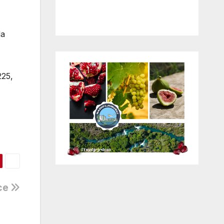
da
225,
ice