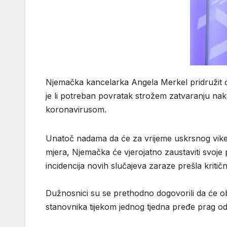
Njemačka kancelarka Angela Merkel pridružit će
je li potreban povratak strožem zatvaranju nako
koronavirusom.
Unatoč nadama da će za vrijeme uskrsnog vike
mjera, Njemačka će vjerojatno zaustaviti svo
incidencija novih slučajeva zaraze prešla kritič
Dužnosnici su se prethodno dogovorili da će ob
stanovnika tijekom jednog tjedna pređe prag od