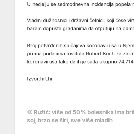
U nedjelju se sedmodnevna incidencija popela 
Vladini dužnosnici i državni čelnici, koji ćese v
barem dopuste građanima da otputuju na odmor
Broj potvrđenih slučajeva koronavirusa u Njem
prema podacima Instituta Robert Koch za zarazn
koronavirusa tako da ih je sada ukupno 74.714,
Izvor:hrt.hr
Navigacija
Ružić: više od 50% bolesnika ima bri
soj, brzo se širi, sve više mladih
objava