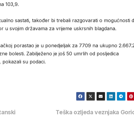
na 103,9.
irtualno sastati, također bi trebali razgovarati o mogućnosti 
 u svojim državama za vrijeme uskrsnih blagdana.
ačkoj porastao je u ponedjeljak za 7709 na ukupno 2.667.
e bolesti. Zabilježeno je još 50 umrlih od posljedica
 pokazali su podaci.
tanski
Teška ozljeda veznjaka Gor