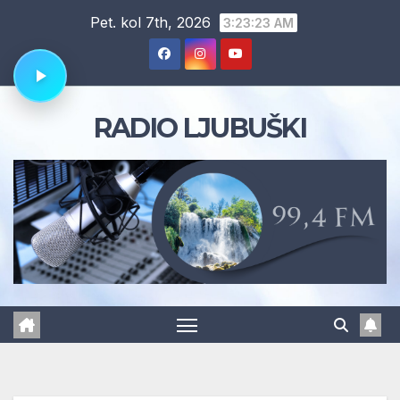
Skip
Pet. kol 7th, 2026
3:23:24 AM
to
content
RADIO LJUBUŠKI