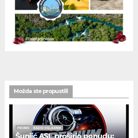
Možda ste propustili
PROMO
RADIO OGLASNIK
Šunjić ASL proširio ponudu: