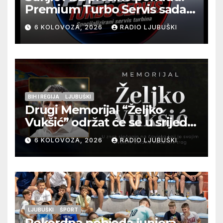
Premium Turbo Servis sada
na jednoj adresi u Ljubuškom
6 KOLOVOZA, 2026
RADIO LJUBUŠKI
BIH I REGIJA
LJUBUŠKI
Drugi Memorijal “Željko
Vukšić” održat će se u srijedu
12. kolovoza u Otoku
6 KOLOVOZA, 2026
RADIO LJUBUŠKI
LJUBUŠKI
ŠPORT
Rekordna pobjeda juniora