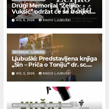
Drugi Memorijal “Željko
Vukšić” održat će se u srijedu
12. kolovoza u Otoku
KOL 6, 2026
RADIO LJUBUŠKI
BIH I REGIJA
LJUBUŠKI
Ljubuški: Predstavljena knjiga
„Sin – Priča o Toniju“ dr. sc.
Zdenka Hercega
KOL 5, 2026
RADIO LJUBUŠKI
BIH I REGIJA
LJUBUŠKI
NOVOSTI
PROMO