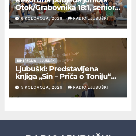
Otok/Grabovnika 18:1, seniori
Pregrađa u četvrtfinalu,
6 KOLOVOZA, 2026
RADIO LJUBUŠKI
Veljaci i Cerno/Crnopod u
doigravanju, Grljevići završili
natjecanje
BIH I REGIJA
LJUBUŠKI
Ljubuški: Predstavljena
knjiga „Sin – Priča o Toniju“
dr. sc. Zdenka Hercega
5 KOLOVOZA, 2026
RADIO LJUBUŠKI