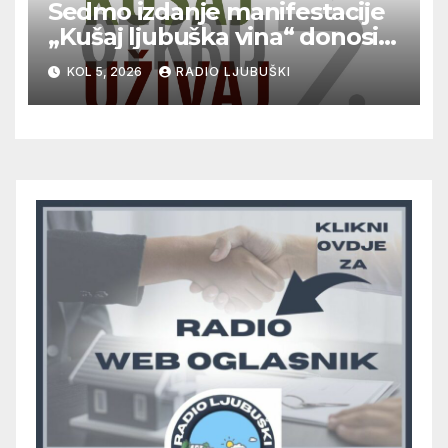
Sedmo izdanje manifestacije
„Kušaj ljubuška vina“ donosi
vrhunska vina, gastronomiju i
KOL 5, 2026
RADIO LJUBUŠKI
glazbu