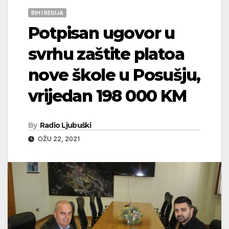
BIH I REGIJA
Potpisan ugovor u
svrhu zaštite platoa
nove škole u Posušju,
vrijedan 198 000 KM
By
Radio Ljubuški
OŽU 22, 2021