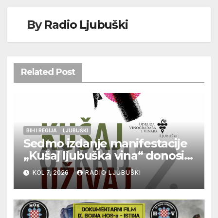
By
Radio Ljubuški
Related Post
BIH I REGIJA
LJUBUŠKI
Sedmo izdanje manifestacije
„Kušaj ljubuška vina“ donosi
vrhunska vina, gastronomiju i
KOL 7, 2026
RADIO LJUBUŠKI
glazbu