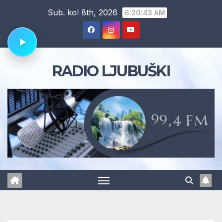
Skip
Sub. kol 8th, 2026
6:20:44 AM
to
content
RADIO LJUBUŠKI