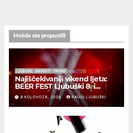
Možda ste propustili
LJUBUŠKI
NOVOSTI
PROMO
Najiščekivaniji vikend ljeta:
BEER FEST Ljubuški 8. i
9.kolovoza
8 KOLOVOZA, 2026
RADIO LJUBUŠKI