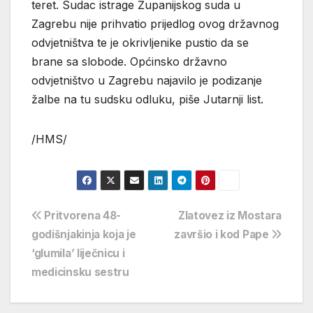
teret. Sudac istrage Županijskog suda u
Zagrebu nije prihvatio prijedlog ovog državnog
odvjetništva te je okrivljenike pustio da se
brane sa slobode. Općinsko državno
odvjetništvo u Zagrebu najavilo je podizanje
žalbe na tu sudsku odluku, piše Jutarnji list.
/HMS/
Navigacija
Pritvorena 48-
Zlatovez iz Mostara
godišnjakinja koja je
završio i kod Pape
objava
‘glumila’ liječnicu i
medicinsku sestru