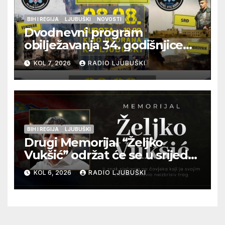
BIH I REGIJA
LJUBUŠKI
NOVOSTI
Dvodnevni program
obilježavanja 34. godišnjice
pogibije generala Blaža
KOL 7, 2026
RADIO LJUBUŠKI
Kraljevića i osmorice
pripadnika HOS-a
BIH I REGIJA
LJUBUŠKI
Drugi Memorijal “Željko
Vukšić” održat će se u srijedu
12. kolovoza u Otoku
KOL 6, 2026
RADIO LJUBUŠKI