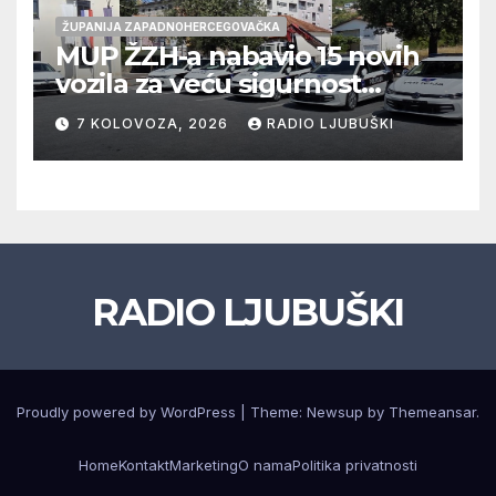
ŽUPANIJA ZAPADNOHERCEGOVAČKA
MUP ŽZH-a nabavio 15 novih
vozila za veću sigurnost
građana i učinkovitiji rad
7 KOLOVOZA, 2026
RADIO LJUBUŠKI
policije
RADIO LJUBUŠKI
Proudly powered by WordPress
|
Theme: Newsup by
Themeansar
.
Home
Kontakt
Marketing
O nama
Politika privatnosti