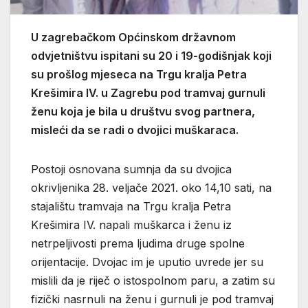
U zagrebačkom Općinskom državnom
odvjetništvu ispitani su 20 i 19-godišnjak koji
su prošlog mjeseca na Trgu kralja Petra
Krešimira IV. u Zagrebu pod tramvaj gurnuli
ženu koja je bila u društvu svog partnera,
misleći da se radi o dvojici muškaraca.
Postoji osnovana sumnja da su dvojica
okrivljenika 28. veljače 2021. oko 14,10 sati, na
stajalištu tramvaja na Trgu kralja Petra
Krešimira IV. napali muškarca i ženu iz
netrpeljivosti prema ljudima druge spolne
orijentacije. Dvojac im je uputio uvrede jer su
mislili da je riječ o istospolnom paru, a zatim su
fizički nasrnuli na ženu i gurnuli je pod tramvaj