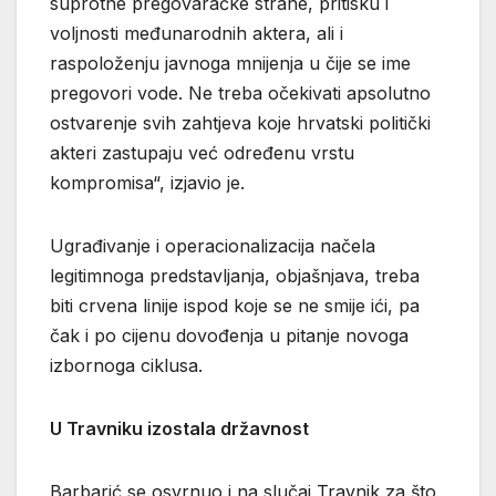
suprotne pregovaračke strane, pritisku i
voljnosti međunarodnih aktera, ali i
raspoloženju javnoga mnijenja u čije se ime
pregovori vode. Ne treba očekivati apsolutno
ostvarenje svih zahtjeva koje hrvatski politički
akteri zastupaju već određenu vrstu
kompromisa“, izjavio je.
Ugrađivanje i operacionalizacija načela
legitimnoga predstavljanja, objašnjava, treba
biti crvena linije ispod koje se ne smije ići, pa
čak i po cijenu dovođenja u pitanje novoga
izbornoga ciklusa.
U Travniku izostala državnost
Barbarić se osvrnuo i na slučaj Travnik za što