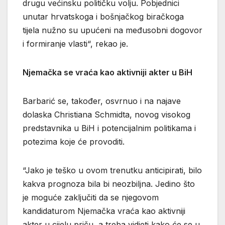
drugu većinsku političku volju. Pobjednici
unutar hrvatskoga i bošnjačkog biračkoga
tijela nužno su upućeni na međusobni dogovor
i formiranje vlasti“, rekao je.
Njemačka se vraća kao aktivniji akter u BiH
Barbarić se, također, osvrnuo i na najave
dolaska Christiana Schmidta, novog visokog
predstavnika u BiH i potencijalnim politikama i
potezima koje će provoditi.
“Jako je teško u ovom trenutku anticipirati, bilo
kakva prognoza bila bi neozbiljna. Jedino što
je moguće zaključiti da se njegovom
kandidaturom Njemačka vraća kao aktivniji
akter u cijelu priču, a treba vidjeti kako će se u