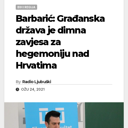
BIH I REGIJA
Barbarić: Građanska
država je dimna
zavjesa za
hegemoniju nad
Hrvatima
By
Radio Ljubuški
OŽU 24, 2021