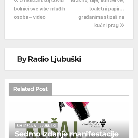
Navigacija
U mostarskoj covid
Brašno, ulje, konzerve,
bolnici sve više mlađih
toaletni papir…
objava
osoba – video
građanima stizali na
kućni prag
By
Radio Ljubuški
Related Post
BIH I REGIJA
LJUBUŠKI
Sedmo izdanje manifestacije