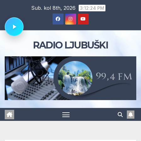
Skip
Sub. kol 8th, 2026
3:12:25 PM
to
content
RADIO LJUBUŠKI