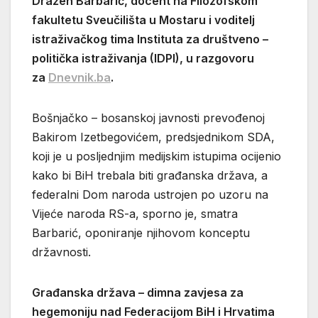
Dražen Barbarić, docent na Filozofskom
fakultetu Sveučilišta u Mostaru i voditelj
istraživačkog tima Instituta za društveno –
politička istraživanja (IDPI), u razgovoru
za
Dnevnik.ba
.
Bošnjačko – bosanskoj javnosti prevođenoj
Bakirom Izetbegovićem, predsjednikom SDA,
koji je u posljednjim medijskim istupima ocijenio
kako bi BiH trebala biti građanska država, a
federalni Dom naroda ustrojen po uzoru na
Vijeće naroda RS-a, sporno je, smatra
Barbarić, oponiranje njihovom konceptu
državnosti.
Građanska država – dimna zavjesa za
hegemoniju nad Federacijom BiH i Hrvatima