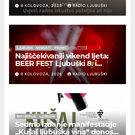
izvršitelja
8 KOLOVOZA, 2026
RADIO LJUBUŠKI
LJUBUŠKI
NOVOSTI
PROMO
Najiščekivaniji vikend ljeta:
BEER FEST Ljubuški 8. i
9.kolovoza
8 KOLOVOZA, 2026
RADIO LJUBUŠKI
BIH I REGIJA
LJUBUŠKI
Sedmo izdanje manifestacije
„Kušaj ljubuška vina“ donosi