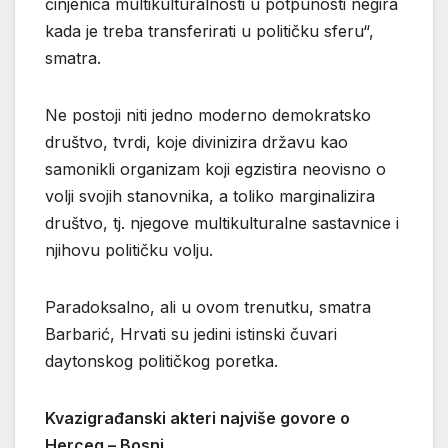
činjenica multikulturalnosti u potpunosti negira
kada je treba transferirati u političku sferu“,
smatra.
Ne postoji niti jedno moderno demokratsko
društvo, tvrdi, koje divinizira državu kao
samonikli organizam koji egzistira neovisno o
volji svojih stanovnika, a toliko marginalizira
društvo, tj. njegove multikulturalne sastavnice i
njihovu političku volju.
Paradoksalno, ali u ovom trenutku, smatra
Barbarić, Hrvati su jedini istinski čuvari
daytonskog političkog poretka.
Kvazigrađanski akteri najviše govore o
Herceg – Bosni