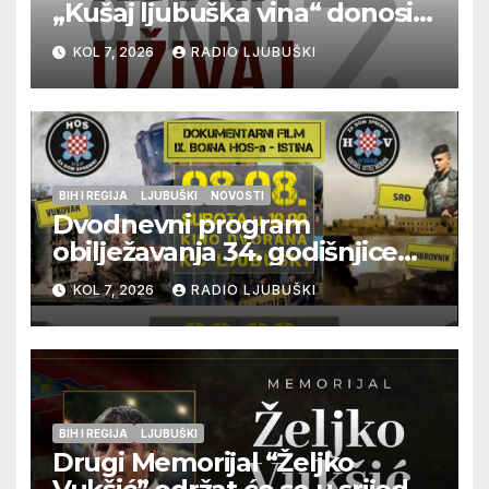
„Kušaj ljubuška vina“ donosi
vrhunska vina, gastronomiju i
KOL 7, 2026
RADIO LJUBUŠKI
glazbu
BIH I REGIJA
LJUBUŠKI
NOVOSTI
Dvodnevni program
obilježavanja 34. godišnjice
pogibije generala Blaža
KOL 7, 2026
RADIO LJUBUŠKI
Kraljevića i osmorice
pripadnika HOS-a
BIH I REGIJA
LJUBUŠKI
Drugi Memorijal “Željko