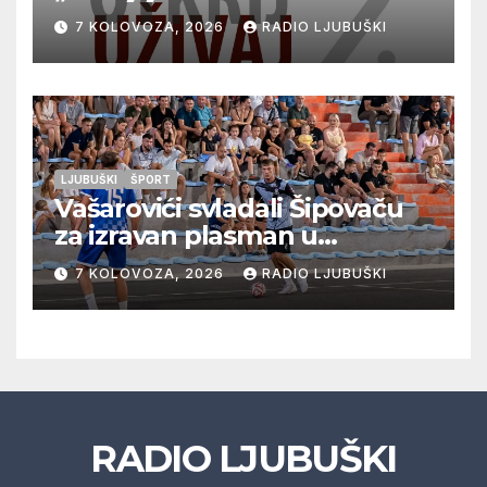
vrhunska vina, gastronomiju i
7 KOLOVOZA, 2026
RADIO LJUBUŠKI
glazbu
LJUBUŠKI
ŠPORT
Vašarovići svladali Šipovaču
za izravan plasman u
četvrtfinale, Grab izborio
7 KOLOVOZA, 2026
RADIO LJUBUŠKI
prolazak dalje, Klobuk ispao,
večeras počinje četvrtfinale
juniora
RADIO LJUBUŠKI