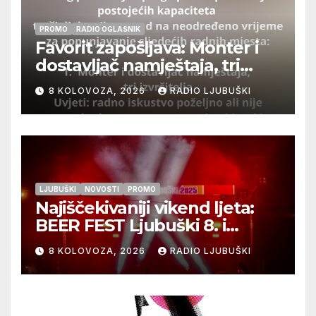
PROMO
RADIO OGLASNIK
Favorit zapošljava: Monter i
dostavljač namještaja, tri
izvršitelja
8 KOLOVOZA, 2026
RADIO LJUBUŠKI
LJUBUŠKI
NOVOSTI
PROMO
Najiščekivaniji vikend ljeta:
BEER FEST Ljubuški 8. i
9.kolovoza
8 KOLOVOZA, 2026
RADIO LJUBUŠKI