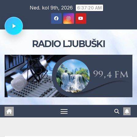
Skip
Ned. kol 9th, 2026
6:37:21 AM
to
content
RADIO LJUBUŠKI