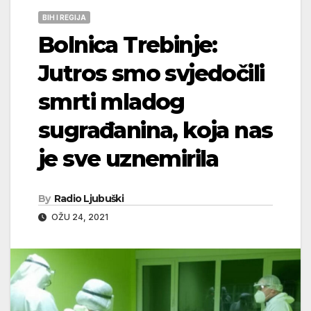
BIH I REGIJA
Bolnica Trebinje:
Jutros smo svjedočili
smrti mladog
sugrađanina, koja nas
je sve uznemirila
By
Radio Ljubuški
OŽU 24, 2021