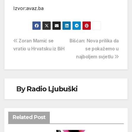
Izvor:avaz.ba
Navigacija
Zoran Mamić se
Bišćan: Nova prilika da
vratio u Hrvatsku iz BiH
se pokažemo u
objava
najboljem svjetlu
By
Radio Ljubuški
Related Post