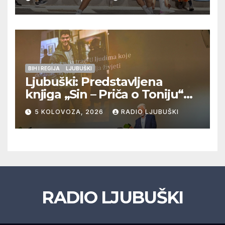
Veljaci i Cerno/Crnopod u
doigravanju, Grljevići završili
natjecanje
BIH I REGIJA
LJUBUŠKI
Ljubuški: Predstavljena
knjiga „Sin – Priča o Toniju“
dr. sc. Zdenka Hercega
5 KOLOVOZA, 2026
RADIO LJUBUŠKI
RADIO LJUBUŠKI