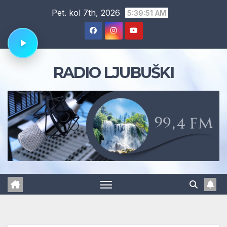
Skip
Pet. kol 7th, 2026
5:39:51 AM
to
content
RADIO LJUBUŠKI