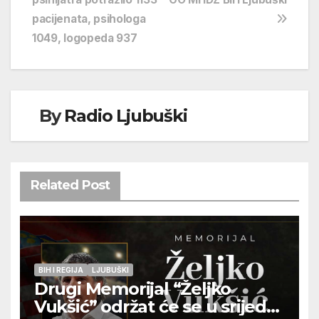
objava
pacijenata, psihologa
1049, logopeda 937
By
Radio Ljubuški
Related Post
BIH I REGIJA
LJUBUŠKI
Drugi Memorijal “Željko
Vukšić” održat će se u srijedu