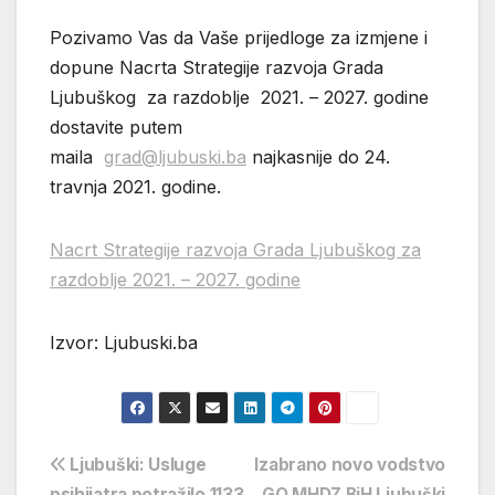
Pozivamo Vas da Vaše prijedloge za izmjene i
dopune Nacrta Strategije razvoja Grada
Ljubuškog za razdoblje 2021. – 2027. godine
dostavite putem
maila
grad@ljubuski.ba
najkasnije do 24.
travnja 2021. godine.
Nacrt Strategije razvoja Grada Ljubuškog za
razdoblje 2021. – 2027. godine
Izvor: Ljubuski.ba
Navigacija
Ljubuški: Usluge
Izabrano novo vodstvo
psihijatra potražilo 1133
GO MHDZ BiH Ljubuški