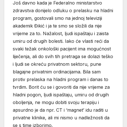
Još davno kada je Federalno ministarstvo
zdravstva donijelo odluku o prelasku na hladni
program, gostovali smo na jednoj televiziji
akademik Đikić i ja te smo se složili da nije
vrijeme za to. Nažalost, ljudi ispaštaju i zaista
umiru od drugih bolesti. Iako će vlasti reći da
svaki težak onkološki pacijent ima mogućnost
liječenja, ali do svih tih pretraga se dolazi teško
i ljudi se okreću privatnom sektoru, pune
blagajne privatnim ordinacijama. Bila sam
protiv prelaska na hladni program i danas to
tvrdim. Borit ću se i govoriti da nije vrijeme za
hladni pogon, ljudi ispaštaju, umiru od drugih
oboljenja, ne mogu dobiti svoju terapiju i
apsurdno je da npr. CT i ‘magnet’ idu raditi u
privatne klinike, ali mi nismo u nadležnosti da
se s time izborimo.