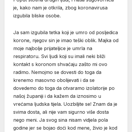
je, kako nam je otkrila, zbog koronavirusa
izgubila bliske osobe.
Ja sam izgubila tetka koji je umro od posljedica
korone, njegov sin je imao teški oblik. Majka od
moje najbolje prijateljice je umrla na
respiratoru. Svi ljudi koji su imali neki bliži
kontakt s koronom shvaćaju zašto mi ovo
radimo. Nemojmo se dovesti do toga da
krenemo masovno obolijevati i da se
dovedemo do toga da otvaramo izolatorije po
našoj županiji i da kažem da iznosimo u
vrećama ljudska tijela. Uozbiljite se! Znam da je
svima dosta, ali nije vam sigurno više dosta
nego meni. Ja svog sina nisam vidjela pola
godine jer se bojao doći kod mene, živio je kod