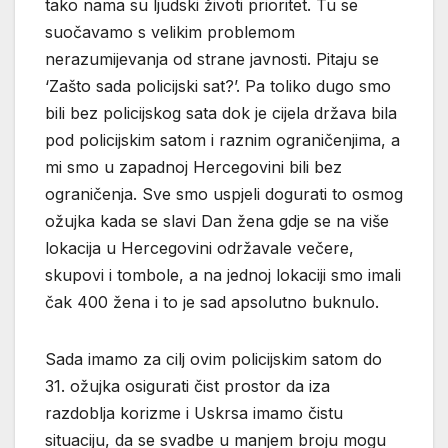
tako nama su ljudski životi prioritet. Tu se
suočavamo s velikim problemom
nerazumijevanja od strane javnosti. Pitaju se
‘Zašto sada policijski sat?’. Pa toliko dugo smo
bili bez policijskog sata dok je cijela država bila
pod policijskim satom i raznim ograničenjima, a
mi smo u zapadnoj Hercegovini bili bez
ograničenja. Sve smo uspjeli dogurati to osmog
ožujka kada se slavi Dan žena gdje se na više
lokacija u Hercegovini održavale večere,
skupovi i tombole, a na jednoj lokaciji smo imali
čak 400 žena i to je sad apsolutno buknulo.
Sada imamo za cilj ovim policijskim satom do
31. ožujka osigurati čist prostor da iza
razdoblja korizme i Uskrsa imamo čistu
situaciju, da se svadbe u manjem broju mogu