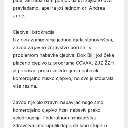
pate, ali treba nam pomoć da svi zajedno ovo
prevladamo, apelira još jednom dr. Andrea
Jurić.
Cjepiva i birokracija
Uz nerazumijevanje jednog dijela stanovništva,
Zavod za javno zdravstvo bori se i s
problemom nabavke cjepiva. Dok BiH još čeka
plaćeno cjepivo iz programa COVAX, ZJZ ŽZH
je pokušao preko veledrogerija nabaviti
komercijalno rusko cjepivo, no sve je stopirala
viša razina.
Zavod nije bio izravni nabavljač nego smo
komercijalno cjepivo htjeli nabaviti preko
veledrogerija. Federalnom ministarstvu
zdravstva smo uputili dopis da smo stupili u