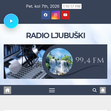
Skip
Pet. kol 7th, 2026
1:19:18 PM
to
content
RADIO LJUBUŠKI