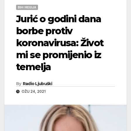
BIH I REGIJA
Jurić o godini dana
borbe protiv
koronavirusa: Život
mi se promijenio iz
temelja
By
Radio Ljubuški
OŽU 24, 2021