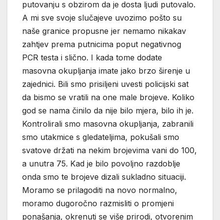
putovanju s obzirom da je dosta ljudi putovalo.
A mi sve svoje slučajeve uvozimo pošto su
naše granice propusne jer nemamo nikakav
zahtjev prema putnicima poput negativnog
PCR testa i slično. I kada tome dodate
masovna okupljanja imate jako brzo širenje u
zajednici. Bili smo prisiljeni uvesti policijski sat
da bismo se vratili na one male brojeve. Koliko
god se nama činilo da nije bilo mjera, bilo ih je.
Kontrolirali smo masovna okupljanja, zabranili
smo utakmice s gledateljima, pokušali smo
svatove držati na nekim brojevima vani do 100,
a unutra 75. Kad je bilo povoljno razdoblje
onda smo te brojeve dizali sukladno situaciji.
Moramo se prilagoditi na novo normalno,
moramo dugoročno razmisliti o promjeni
ponašanja, okrenuti se više prirodi, otvorenim