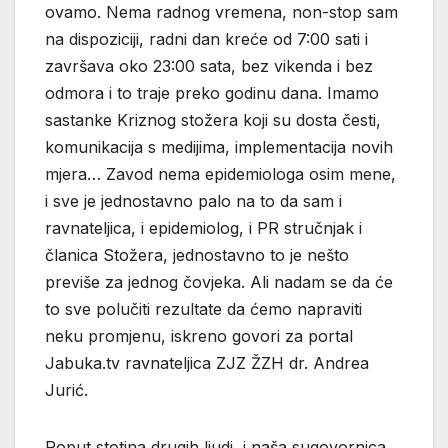
ovamo. Nema radnog vremena, non-stop sam
na dispoziciji, radni dan kreće od 7:00 sati i
završava oko 23:00 sata, bez vikenda i bez
odmora i to traje preko godinu dana. Imamo
sastanke Kriznog stožera koji su dosta česti,
komunikacija s medijima, implementacija novih
mjera… Zavod nema epidemiologa osim mene,
i sve je jednostavno palo na to da sam i
ravnateljica, i epidemiolog, i PR stručnjak i
članica Stožera, jednostavno to je nešto
previše za jednog čovjeka. Ali nadam se da će
to sve polučiti rezultate da ćemo napraviti
neku promjenu, iskreno govori za portal
Jabuka.tv ravnateljica ZJZ ŽZH dr. Andrea
Jurić.
Poput stotina drugih ljudi, i naša sugovornica