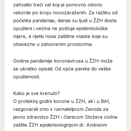
zahvatio treći val koji je ponovno oborio
rekorde po broju novozaraženih. Za razliku od
početka pandemije, danas su ljudi u ŽZH dosta
opušteni i većina ne poštuje epidemiološke
mjere, a rijetki nose zaštitne maske koje su
obavezne u zatvorenim prostorima.
Godina pandemije koronavirusa u ŽZH može
se ukratko opisati: Od opće panike do velike
opuštenosti.
Kako je sve krenulo?
O protekloj godini korone u ŽZH, ali i u BiH,
razgovarali smo s ravnateljicom Zavoda za
javno zdravstvo ŽZH i članicom Stožera civilne
zaštite ŽZH epidemiologinjom dr. Andreom