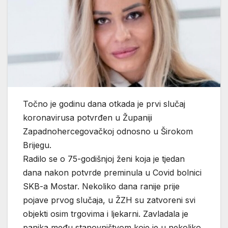
Točno je godinu dana otkada je prvi slučaj
koronavirusa potvrđen u Županiji
Zapadnohercegovačkoj odnosno u Širokom
Brijegu.
Radilo se o 75-godišnjoj ženi koja je tjedan
dana nakon potvrde preminula u Covid bolnici
SKB-a Mostar. Nekoliko dana ranije prije
pojave prvog slučaja, u ŽZH su zatvoreni svi
objekti osim trgovima i ljekarni. Zavladala je
panika među stanovništvom koje je u nekoliko