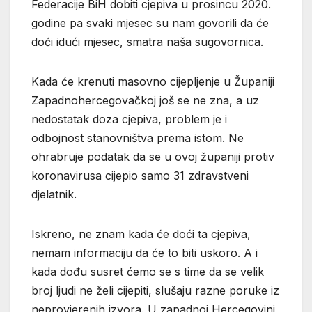
Federacije BiH dobiti cjepiva u prosincu 2020.
godine pa svaki mjesec su nam govorili da će
doći idući mjesec, smatra naša sugovornica.
Kada će krenuti masovno cijepljenje u Županiji
Zapadnohercegovačkoj još se ne zna, a uz
nedostatak doza cjepiva, problem je i
odbojnost stanovništva prema istom. Ne
ohrabruje podatak da se u ovoj županiji protiv
koronavirusa cijepio samo 31 zdravstveni
djelatnik.
Iskreno, ne znam kada će doći ta cjepiva,
nemam informaciju da će to biti uskoro. A i
kada dođu susret ćemo se s time da se velik
broj ljudi ne želi cijepiti, slušaju razne poruke iz
neprovjerenih izvora. U zapadnoj Hercegovini