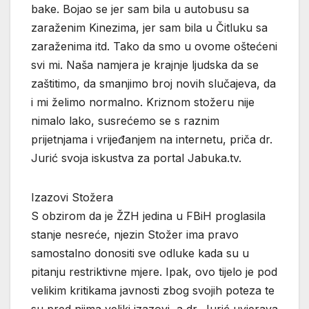
bake. Bojao se jer sam bila u autobusu sa
zaraženim Kinezima, jer sam bila u Čitluku sa
zaraženima itd. Tako da smo u ovome oštećeni
svi mi. Naša namjera je krajnje ljudska da se
zaštitimo, da smanjimo broj novih slučajeva, da
i mi želimo normalno. Kriznom stožeru nije
nimalo lako, susrećemo se s raznim
prijetnjama i vrijeđanjem na internetu, priča dr.
Jurić svoja iskustva za portal Jabuka.tv.
Izazovi Stožera
S obzirom da je ŽZH jedina u FBiH proglasila
stanje nesreće, njezin Stožer ima pravo
samostalno donositi sve odluke kada su u
pitanju restriktivne mjere. Ipak, ovo tijelo je pod
velikim kritikama javnosti zbog svojih poteza te
su pred njima veliki izazovi, a dr. Jurić uvjerava