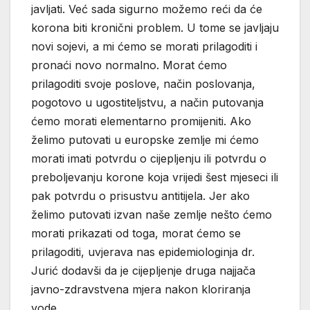
javljati. Već sada sigurno možemo reći da će
korona biti kronični problem. U tome se javljaju
novi sojevi, a mi ćemo se morati prilagoditi i
pronaći novo normalno. Morat ćemo
prilagoditi svoje poslove, način poslovanja,
pogotovo u ugostiteljstvu, a način putovanja
ćemo morati elementarno promijeniti. Ako
želimo putovati u europske zemlje mi ćemo
morati imati potvrdu o cijepljenju ili potvrdu o
preboljevanju korone koja vrijedi šest mjeseci ili
pak potvrdu o prisustvu antitijela. Jer ako
želimo putovati izvan naše zemlje nešto ćemo
morati prikazati od toga, morat ćemo se
prilagoditi, uvjerava nas epidemiologinja dr.
Jurić dodavši da je cijepljenje druga najjača
javno-zdravstvena mjera nakon kloriranja
vode.