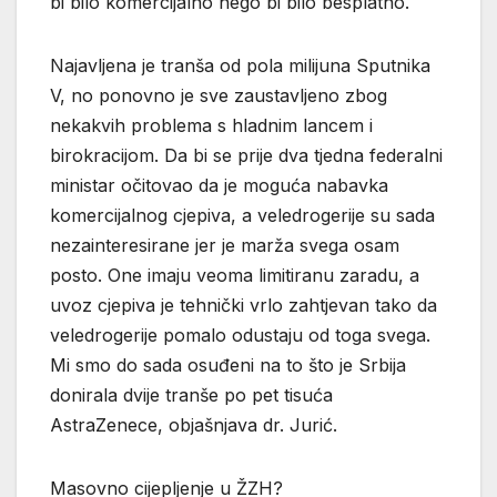
bi bilo komercijalno nego bi bilo besplatno.
Najavljena je tranša od pola milijuna Sputnika
V, no ponovno je sve zaustavljeno zbog
nekakvih problema s hladnim lancem i
birokracijom. Da bi se prije dva tjedna federalni
ministar očitovao da je moguća nabavka
komercijalnog cjepiva, a veledrogerije su sada
nezainteresirane jer je marža svega osam
posto. One imaju veoma limitiranu zaradu, a
uvoz cjepiva je tehnički vrlo zahtjevan tako da
veledrogerije pomalo odustaju od toga svega.
Mi smo do sada osuđeni na to što je Srbija
donirala dvije tranše po pet tisuća
AstraZenece, objašnjava dr. Jurić.
Masovno cijepljenje u ŽZH?