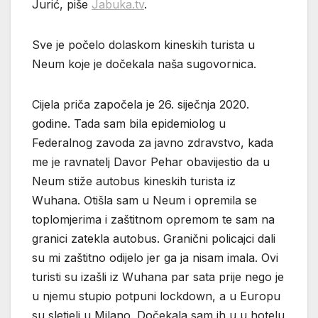
Jurić, piše
Jabuka.tv
.
Sve je počelo dolaskom kineskih turista u
Neum koje je dočekala naša sugovornica.
Cijela priča započela je 26. siječnja 2020.
godine. Tada sam bila epidemiolog u
Federalnog zavoda za javno zdravstvo, kada
me je ravnatelj Davor Pehar obavijestio da u
Neum stiže autobus kineskih turista iz
Wuhana. Otišla sam u Neum i opremila se
toplomjerima i zaštitnom opremom te sam na
granici zatekla autobus. Granični policajci dali
su mi zaštitno odijelo jer ga ja nisam imala. Ovi
turisti su izašli iz Wuhana par sata prije nego je
u njemu stupio potpuni lockdown, a u Europu
su sletjeli u Milano. Dočekala sam ih u u hotelu