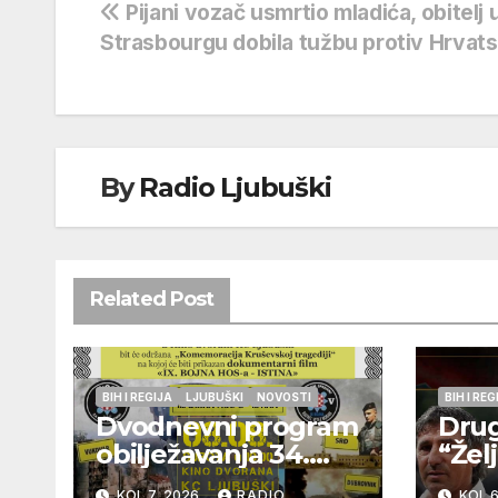
Navigacija
Pijani vozač usmrtio mladića, obitelj 
Strasbourgu dobila tužbu protiv Hrvat
objava
By
Radio Ljubuški
Related Post
BIH I REGIJA
LJUBUŠKI
NOVOSTI
BIH I REG
Dvodnevni program
Drug
obilježavanja 34.
“Žel
godišnjice pogibije
održ
KOL 7, 2026
RADIO
KOL 6