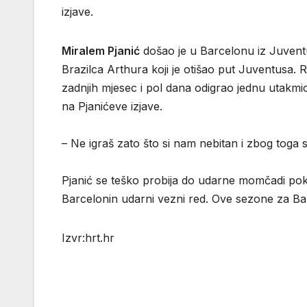
izjave.
Miralem Pjanić
došao je u Barcelonu iz Juventu
Brazilca Arthura koji je otišao put Juventusa.
zadnjih mjesec i pol dana odigrao jednu utakmic
na Pjanićeve izjave.
– Ne igraš zato što si nam nebitan i zbog toga s
Pjanić se teško probija do udarne momčadi pokr
Barcelonin udarni vezni red. Ove sezone za Ba
Izvr:hrt.hr