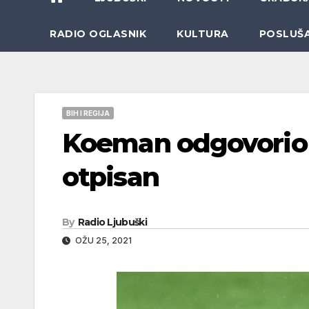
RADIO OGLASNIK
KULTURA
POSLUŠ
BIH I REGIJA
Koeman odgovorio P
otpisan
By
Radio Ljubuški
OŽU 25, 2021