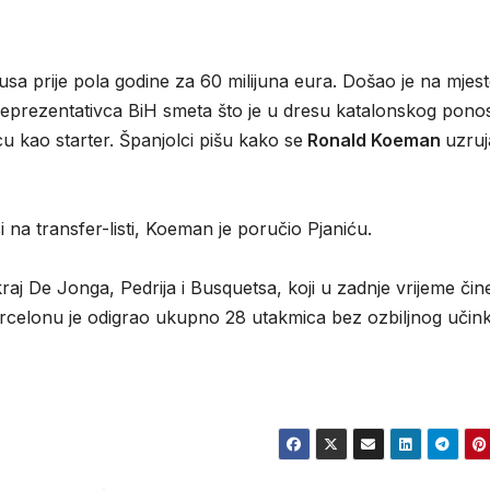
sa prije pola godine za 60 milijuna eura. Došao je na mjes
 Reprezentativca BiH smeta što je u dresu katalonskog pono
u kao starter. Španjolci pišu kako se
Ronald Koeman
uzru
i na transfer-listi, Koeman je poručio Pjaniću.
aj De Jonga, Pedrija i Busquetsa, koji u zadnje vrijeme čin
rcelonu je odigrao ukupno 28 utakmica bez ozbiljnog učink