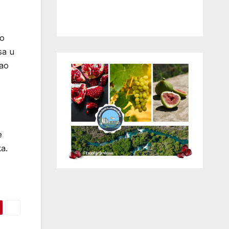
to
sa u
jao
e
a.