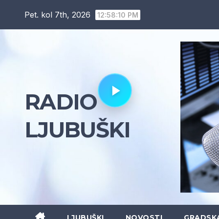
Skip
Pet. kol 7th, 2026
12:58:11 PM
to
content
RADIO
LJUBUŠKI
LJUBUŠKI
NOVOSTI
GRADSK