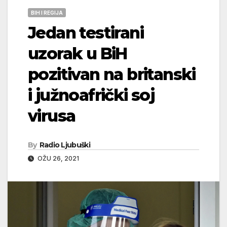
BIH I REGIJA
Jedan testirani
uzorak u BiH
pozitivan na britanski
i južnoafrički soj
virusa
By
Radio Ljubuški
OŽU 26, 2021