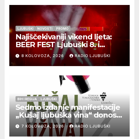
LJUBUŠKI
NOVOSTI
PROMO
Najiščekivaniji vikend ljeta:
BEER FEST Ljubuški 8. i
9.kolovoza
8 KOLOVOZA, 2026
RADIO LJUBUŠKI
BIH I REGIJA
LJUBUŠKI
Sedmo izdanje manifestacije
„Kušaj ljubuška vina“ donosi
vrhunska vina, gastronomiju i
7 KOLOVOZA, 2026
RADIO LJUBUŠKI
glazbu