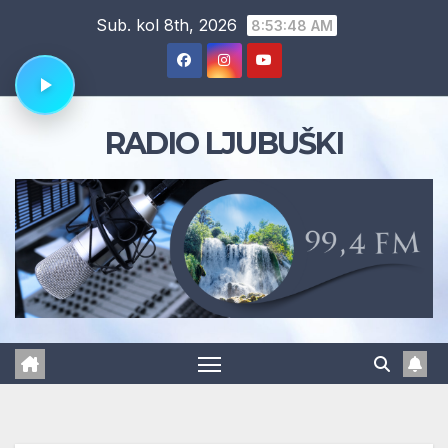
Skip
Sub. kol 8th, 2026
8:53:48 AM
to
content
RADIO LJUBUŠKI