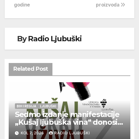
godine
proizvoda
By
Radio Ljubuški
Related Post
BIH I REGIJA
LJUBUŠKI
Sedmo izdanje manifestacije
„Kušaj ljubuška vina“ donosi
vrhunska vina, gastronomiju i
KOL 7, 2026
RADIO LJUBUŠKI
glazbu