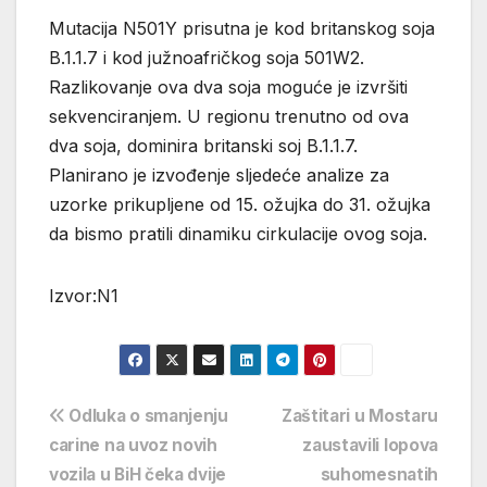
Mutacija N501Y prisutna je kod britanskog soja
B.1.1.7 i kod južnoafričkog soja 501W2.
Razlikovanje ova dva soja moguće je izvršiti
sekvenciranjem. U regionu trenutno od ova
dva soja, dominira britanski soj B.1.1.7.
Planirano je izvođenje sljedeće analize za
uzorke prikupljene od 15. ožujka do 31. ožujka
da bismo pratili dinamiku cirkulacije ovog soja.
Izvor:N1
Navigacija
Odluka o smanjenju
Zaštitari u Mostaru
carine na uvoz novih
zaustavili lopova
objava
vozila u BiH čeka dvije
suhomesnatih