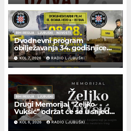
BIH I REGIJA
LJUBUŠKI
NOVOSTI
Dvodnevni program
obilježavanja 34. godišnjice
pogibije generala Blaža
KOL 7, 2026
RADIO LJUBUŠKI
Kraljevića i osmorice
pripadnika HOS-a
BIH I REGIJA
LJUBUŠKI
Drugi Memorijal “Željko
Vukšić” održat će se u srijedu
12. kolovoza u Otoku
KOL 6, 2026
RADIO LJUBUŠKI