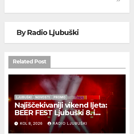
By
Radio Ljubuški
Related Post
LJUBUŠKI
NOVOSTI
PROMO
Najiščekivaniji vikend ljeta:
BEER FEST Ljubuški 8. i
9.kolovoza
KOL 8, 2026
RADIO LJUBUŠKI