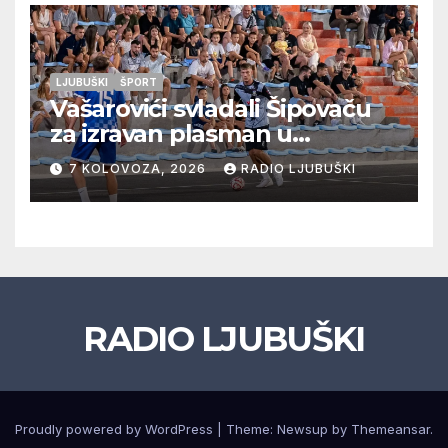
LJUBUŠKI
ŠPORT
Vašarovići svladali Šipovaču
za izravan plasman u
četvrtfinale, Grab izborio
7 KOLOVOZA, 2026
RADIO LJUBUŠKI
prolazak dalje, Klobuk ispao,
večeras počinje četvrtfinale
juniora
RADIO LJUBUŠKI
Proudly powered by WordPress
|
Theme: Newsup by
Themeansar
.