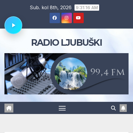
Skip
Sub. kol 8th, 2026
9:31:17 AM
to
content
RADIO LJUBUŠKI