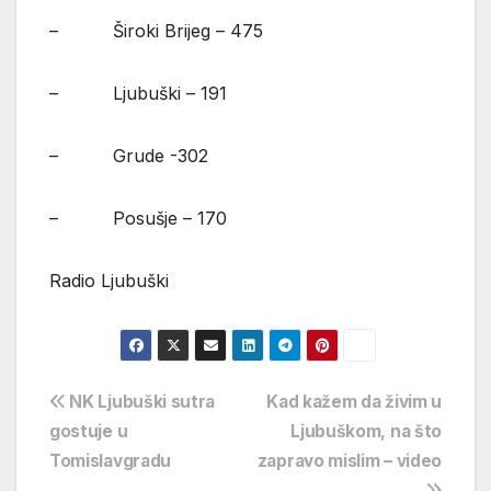
– Široki Brijeg – 475
– Ljubuški – 191
– Grude -302
– Posušje – 170
Radio Ljubuški
Navigacija
NK Ljubuški sutra
Kad kažem da živim u
gostuje u
Ljubuškom, na što
objava
Tomislavgradu
zapravo mislim – video