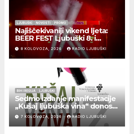
LJUBUŠKI
NOVOSTI
PROMO
Najiščekivaniji vikend ljeta:
BEER FEST Ljubuški 8. i
9.kolovoza
8 KOLOVOZA, 2026
RADIO LJUBUŠKI
BIH I REGIJA
LJUBUŠKI
Sedmo izdanje manifestacije
„Kušaj ljubuška vina“ donosi
vrhunska vina, gastronomiju i
7 KOLOVOZA, 2026
RADIO LJUBUŠKI
glazbu