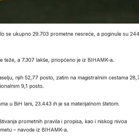
ilo se ukupno 29.703 prometne nesreće, a poginule su 24
e teže, a 7.307 lakše, priopćeno je iz BIHAMK-a.
aselju, njih 52,77 posto, zatim na magistralnim cestama 28,
ionalnim 9,1 posto.
 u BiH lani, 23.443 ih je sa materijalnom štetom.
tivanja prometnih pravila i propisa, kao i niskog nivoa
rometu – navode iz BIHAMK-a.