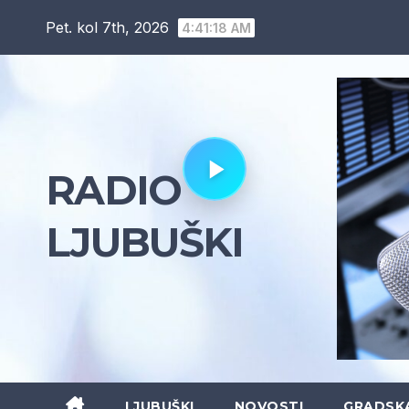
Skip
Pet. kol 7th, 2026
4:41:19 AM
to
content
RADIO
LJUBUŠKI
LJUBUŠKI
NOVOSTI
GRADSK