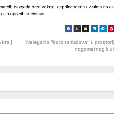
ometnih nezgoda brza vožnja, neprilagođena uvjetima na ces
drugih opojnih sredstava
 kralj
Nelegalna “korona zabava” u prostor
nogometnog klu