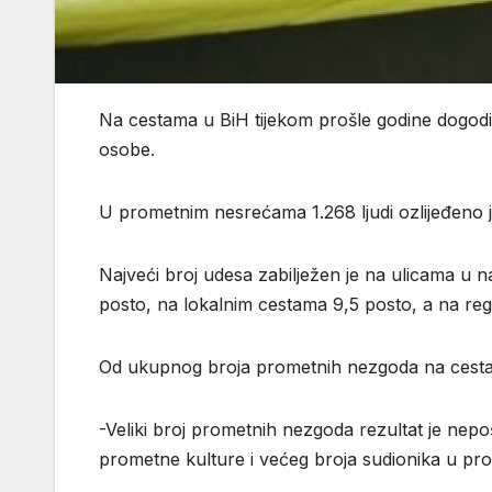
Na cestama u BiH tijekom prošle godine dogod
osobe.
U prometnim nesrećama 1.268 ljudi ozlijeđeno j
Najveći broj udesa zabilježen je na ulicama u n
posto, na lokalnim cestama 9,5 posto, a na reg
Od ukupnog broja prometnih nezgoda na cestama
-Veliki broj prometnih nezgoda rezultat je nepoš
prometne kulture i većeg broja sudionika u p