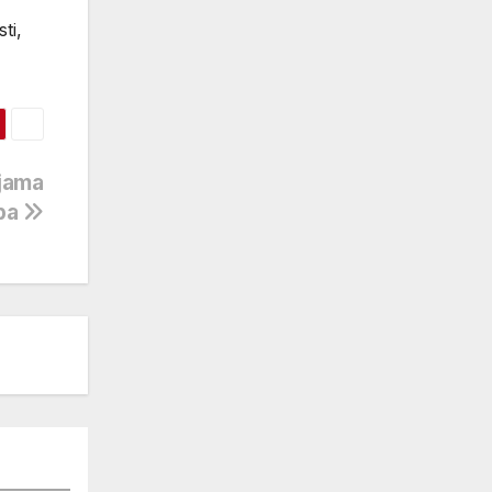
ti,
ijama
ba