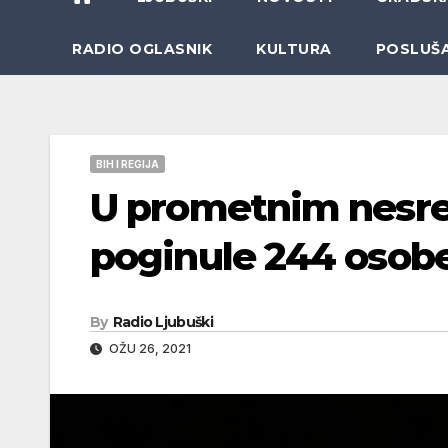
RADIO OGLASNIK
KULTURA
POSLUŠ
BIH I REGIJA
U prometnim nesre
poginule 244 osob
By
Radio Ljubuški
OŽU 26, 2021