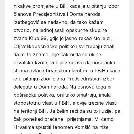
nikakve promjene u BiH kada je u pitanju izbor
članova Predsjedništva i Doma naroda.
Izetbegović se nedavno, da tako kažem
otvorio, na jednoj sesiji opskurne skupine
zvane Klub 99, gdje je jasno rekao što je cilj.
Cilj velikobošnjačke politike i svi trebaju znati
da mi to znamo, nije čak ni da se ukine
hrvatska kvota, već je zapravo da bošnjačka
strana ovlada hrvatskom kvotom u FBiH i kada
je u pitanju izbor člana Predsjedništva i izbor
delegata u Dom naroda. Na osnovu toga bi
bošnjačka politika, oni tako smatraju, imala
stopostotnu vlast u FBiH, a dvije trećine vlasti
na teritoriji BiH. Ja želim reći da su to iluzije, pa
čak ponekad praćene i prijetnjama. Mi ćemo
Hrvatima spustiti fenomen Komšić na niže