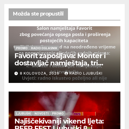
Možda ste propustili
PROMO
RADIO OGLASNIK
Favorit zapošljava: Monter i
dostavljač namještaja, tri
izvršitelja
8 KOLOVOZA, 2026
RADIO LJUBUŠKI
LJUBUŠKI
NOVOSTI
PROMO
Najiščekivaniji vikend ljeta:
BEER FEST Ljubuški 8. i