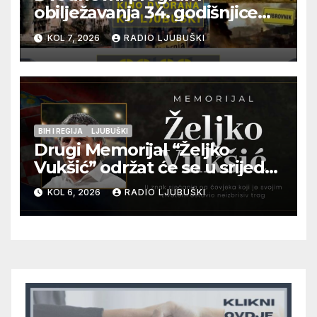
obilježavanja 34. godišnjice
pogibije generala Blaža
KOL 7, 2026
RADIO LJUBUŠKI
Kraljevića i osmorice
pripadnika HOS-a
BIH I REGIJA
LJUBUŠKI
Drugi Memorijal “Željko
Vukšić” održat će se u srijedu
12. kolovoza u Otoku
KOL 6, 2026
RADIO LJUBUŠKI