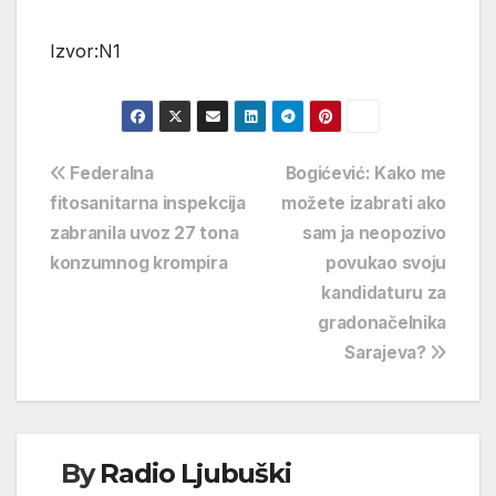
Izvor:N1
Navigacija
Federalna
Bogićević: Kako me
fitosanitarna inspekcija
možete izabrati ako
objava
zabranila uvoz 27 tona
sam ja neopozivo
konzumnog krompira
povukao svoju
kandidaturu za
gradonačelnika
Sarajeva?
By
Radio Ljubuški