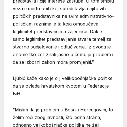
predstavlja i čije interese zastupa. U tom smislu
veza između onih koje predstavlja i njihovih
političkih predstavnika na svim administrativno-
političkim raznima je ta koja omogućava
legitimitet predstavnicima zajednice. Dakle
samo legitimitet predstavljanja stvara temelj za
stvarno sudjelovanje i odlučivanje. Iz ovoga je
onome tko želi znati jasno u čemu je problem i
da se izborni zakon mora promijeniti.”
Ljubić kaže kako je cilj velikobošnjačke politike
da se ovlada hrvatskom kvotom u Federacije
BiH.
“Mislim da je problem u Bosni i Hercegovini, to
želim reći zbog javnosti, što jedna strana,
odnosno velikobošnjačka politika ne želi