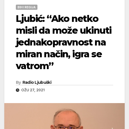
BIH I REGIJA
Ljubić: “Ako netko
misli da može ukinuti
jednakopravnost na
miran način, igra se
vatrom”
By
Radio Ljubuški
OŽU 27, 2021