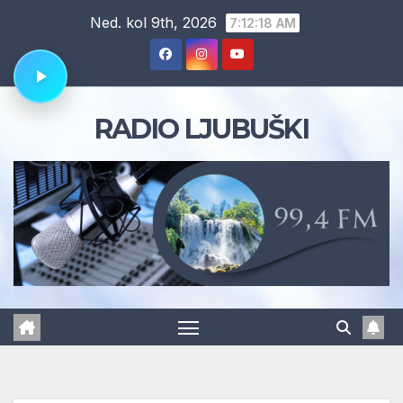
Skip
Ned. kol 9th, 2026
7:12:19 AM
to
content
RADIO LJUBUŠKI