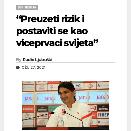
BIH I REGIJA
“Preuzeti rizik i
postaviti se kao
viceprvaci svijeta”
By
Radio Ljubuški
OŽU 27, 2021