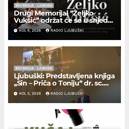
BIH I REGIJA
LJUBUŠKI
Drugi Memorijal “Željko
Vukšić” održat će se u srijedu
12. kolovoza u Otoku
KOL 6, 2026
RADIO LJUBUŠKI
BIH I REGIJA
LJUBUŠKI
Ljubuški: Predstavljena knjiga
„Sin – Priča o Toniju“ dr. sc.
Zdenka Hercega
KOL 5, 2026
RADIO LJUBUŠKI