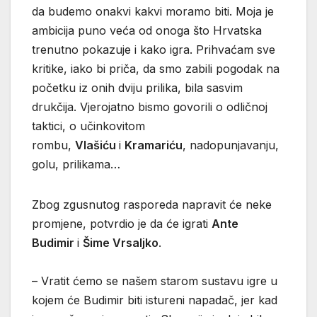
da budemo onakvi kakvi moramo biti. Moja je
ambicija puno veća od onoga što Hrvatska
trenutno pokazuje i kako igra. Prihvaćam sve
kritike, iako bi priča, da smo zabili pogodak na
početku iz onih dviju prilika, bila sasvim
drukčija. Vjerojatno bismo govorili o odličnoj
taktici, o učinkovitom
rombu,
Vlašiću
i
Kramariću
, nadopunjavanju,
golu, prilikama…
Zbog zgusnutog rasporeda napravit će neke
promjene, potvrdio je da će igrati
Ante
Budimir
i
Šime Vrsaljko
.
– Vratit ćemo se našem starom sustavu igre u
kojem će Budimir biti istureni napadač, jer kad