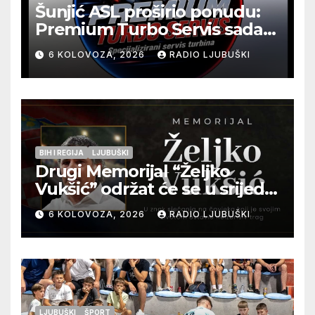
Šunjić ASL proširio ponudu:
Premium Turbo Servis sada
na jednoj adresi u Ljubuškom
6 KOLOVOZA, 2026
RADIO LJUBUŠKI
BIH I REGIJA
LJUBUŠKI
Drugi Memorijal “Željko
Vukšić” održat će se u srijedu
12. kolovoza u Otoku
6 KOLOVOZA, 2026
RADIO LJUBUŠKI
LJUBUŠKI
ŠPORT