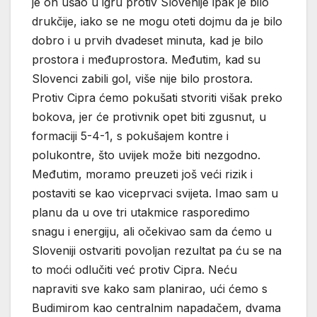
je on ušao u igru protiv Slovenije ipak je bilo
drukčije, iako se ne mogu oteti dojmu da je bilo
dobro i u prvih dvadeset minuta, kad je bilo
prostora i međuprostora. Međutim, kad su
Slovenci zabili gol, više nije bilo prostora.
Protiv Cipra ćemo pokušati stvoriti višak preko
bokova, jer će protivnik opet biti zgusnut, u
formaciji 5-4-1, s pokušajem kontre i
polukontre, što uvijek može biti nezgodno.
Međutim, moramo preuzeti još veći rizik i
postaviti se kao viceprvaci svijeta. Imao sam u
planu da u ove tri utakmice rasporedimo
snagu i energiju, ali očekivao sam da ćemo u
Sloveniji ostvariti povoljan rezultat pa ću se na
to moći odlučiti već protiv Cipra. Neću
napraviti sve kako sam planirao, ući ćemo s
Budimirom kao centralnim napadačem, dvama