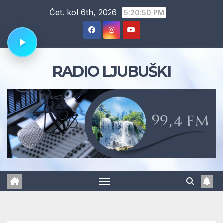
Skip
Čet. kol 6th, 2026
5:20:51 PM
to
content
RADIO LJUBUŠKI