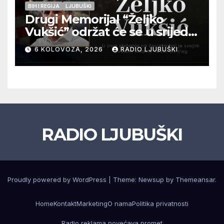
BIH I REGIJA
LJUBUŠKI
Drugi Memorijal “Željko
Vukšić” održat će se u srijedu
12. kolovoza u Otoku
6 KOLOVOZA, 2026
RADIO LJUBUŠKI
RADIO LJUBUŠKI
Proudly powered by WordPress
|
Theme: Newsup by
Themeansar
.
Home
Kontakt
Marketing
O nama
Politika privatnosti
Radio reklama povećava promet