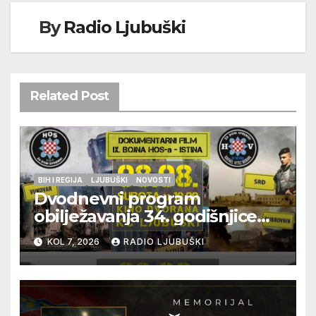
By
Radio Ljubuški
Related Post
BIH I REGIJA
LJUBUŠKI
NOVOSTI
Dvodnevni program
obilježavanja 34. godišnjice
pogibije generala Blaža
KOL 7, 2026
RADIO LJUBUŠKI
Kraljevića i osmorice
pripadnika HOS-a