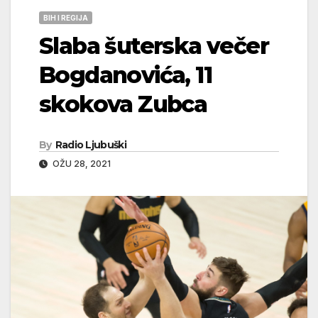
BIH I REGIJA
Slaba šuterska večer
Bogdanovića, 11
skokova Zubca
By
Radio Ljubuški
OŽU 28, 2021