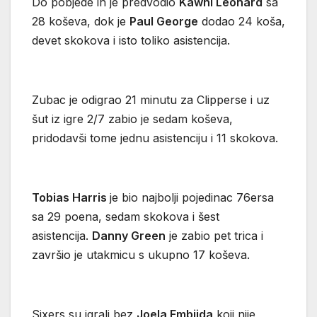
Do pobjede ih je predvodio
Kawhi Leonard
sa
28 koševa, dok je
Paul George
dodao 24 koša,
devet skokova i isto toliko asistencija.
Zubac je odigrao 21 minutu za Clipperse i uz
šut iz igre 2/7 zabio je sedam koševa,
pridodavši tome jednu asistenciju i 11 skokova.
Tobias Harris
je bio najbolji pojedinac 76ersa
sa 29 poena, sedam skokova i šest
asistencija.
Danny Green
je zabio pet trica i
završio je utakmicu s ukupno 17 koševa.
Sixers su igrali bez
Joela Embiida
koji nije