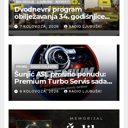
BIH I REGIJA
LJUBUŠKI
NOVOSTI
Dvodnevni program
obilježavanja 34. godišnjice
pogibije generala Blaža
7 KOLOVOZA, 2026
RADIO LJUBUŠKI
Kraljevića i osmorice
pripadnika HOS-a
PROMO
RADIO OGLASNIK
Šunjić ASL proširio ponudu:
Premium Turbo Servis sada
na jednoj adresi u Ljubuškom
6 KOLOVOZA, 2026
RADIO LJUBUŠKI