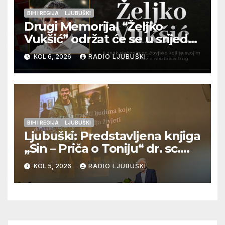
BIH I REGIJA
LJUBUŠKI
Drugi Memorijal “Željko
Vukšić” održat će se u srijedu
12. kolovoza u Otoku
KOL 6, 2026
RADIO LJUBUŠKI
BIH I REGIJA
LJUBUŠKI
Ljubuški: Predstavljena knjiga
„Sin – Priča o Toniju“ dr. sc.
Zdenka Hercega
KOL 5, 2026
RADIO LJUBUŠKI