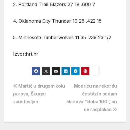
2. Portland Trail Blazers 27 18 .600 7
4. Oklahoma City Thunder 19 26 .422 15
5. Minnesota Timberwolves 11 35 .239 23 1/2
Izvor:hrt.hr
Navigacija
Martić u drugom kolu
Modriću na rekordu
parova, Škugor
čestitalo sedam
objava
zaustavljen
članova “kluba 100”, on
se rasplakao