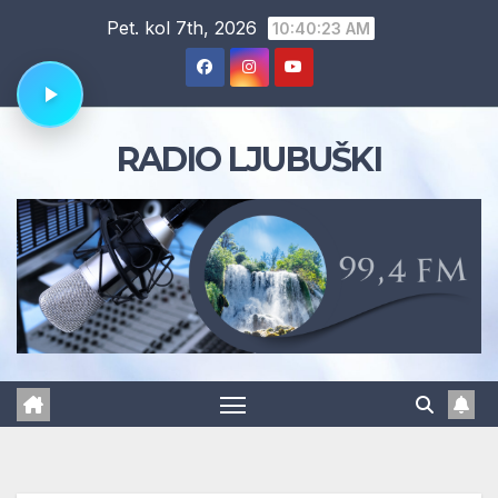
Skip
Pet. kol 7th, 2026
10:40:24 AM
to
content
RADIO LJUBUŠKI