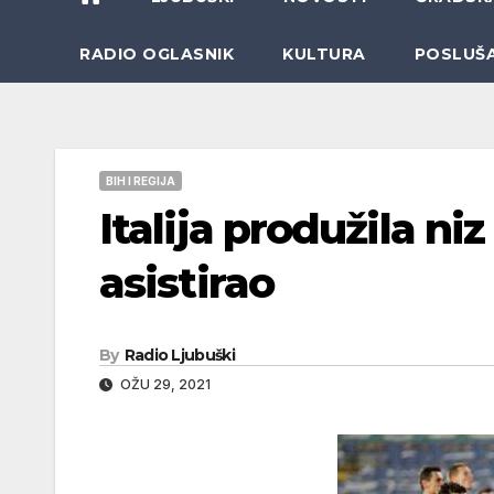
RADIO OGLASNIK
KULTURA
POSLUŠ
BIH I REGIJA
Italija produžila ni
asistirao
By
Radio Ljubuški
OŽU 29, 2021