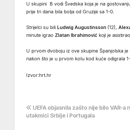
U skupini B vodi Švedska koja je na gostovanju
prije tri dana bila bolja od Gruzije sa 1-0.
Strijelci su bili
Ludwig Augustinsson
(12),
Alex
minute igrao
Zlatan Ibrahimović
koji je asistir
U prvom dvoboju iz ove skupine Španjolska je u 
nakon što je u prvom kolu kod kuće odigrala 1-
Izvor:hrt.hr
Navigacija
UEFA objasnila zašto nije bilo VAR-a 
utakmici Srbije i Portugala
objava