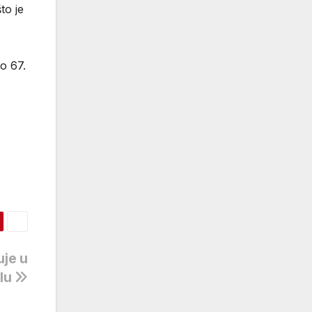
to je
o 67.
uje u
olu