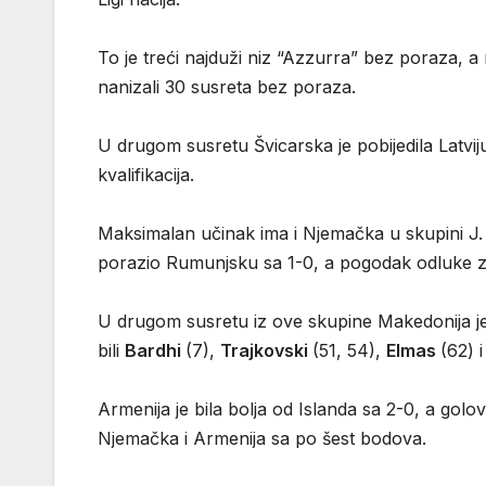
To je treći najduži niz “Azzurra” bez poraza, a
nanizali 30 susreta bez poraza.
U drugom susretu Švicarska je pobijedila Latvij
kvalifikacija.
Maksimalan učinak ima i Njemačka u skupini J. 
porazio Rumunjsku sa 1-0, a pogodak odluke z
U drugom susretu iz ove skupine Makedonija je po
bili
Bardhi
(7),
Trajkovski
(51, 54),
Elmas
(62) 
Armenija je bila bolja od Islanda sa 2-0, a golov
Njemačka i Armenija sa po šest bodova.