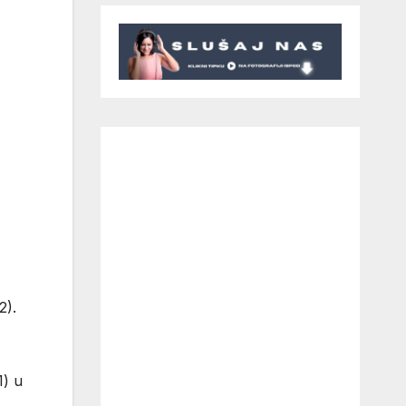
2).
1) u