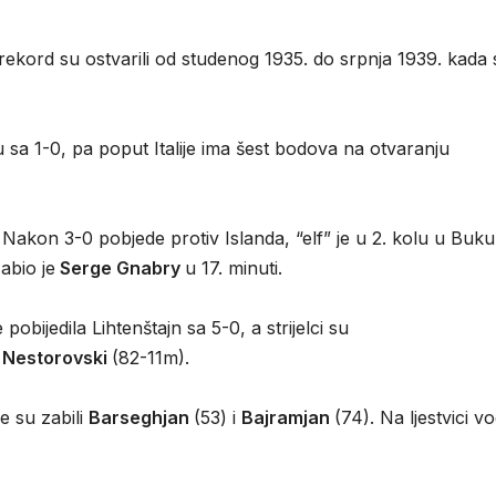
 rekord su ostvarili od studenog 1935. do srpnja 1939. kada 
u sa 1-0, pa poput Italije ima šest bodova na otvaranju
Nakon 3-0 pobjede protiv Islanda, “elf” je u 2. kolu u Buku
abio je
Serge Gnabry
u 17. minuti.
bijedila Lihtenštajn sa 5-0, a strijelci su
i
Nestorovski
(82-11m).
e su zabili
Barseghjan
(53) i
Bajramjan
(74). Na ljestvici v