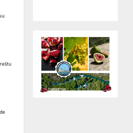
su
reštu
ode