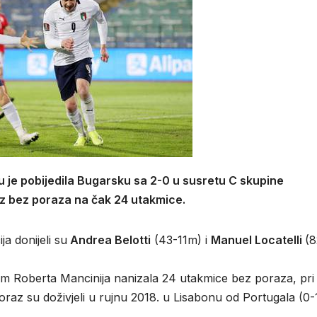
u je pobijedila Bugarsku sa 2-0 u susretu C skupine
niz bez poraza na čak 24 utakmice.
a donijeli su
Andrea Belotti
(43-11m) i
Manuel Locatelli
(8
m Roberta Mancinija nanizala 24 utakmice bez poraza, pri
poraz su doživjeli u rujnu 2018. u Lisabonu od Portugala (0-