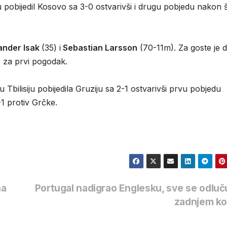
 pobijedil Kosovo sa 3-0 ostvarivši i drugu pobjedu nakon š
ander Isak
(35) i
Sebastian Larsson
(70-11m). Za goste je d
ao za prvi pogodak.
Tbilisiju pobijedila Gruziju sa 2-1 ostvarivši prvu pobjedu
1 protiv Grčke.
na
Portugal nadigrao Englesku, sve se odluč
zadnjem k