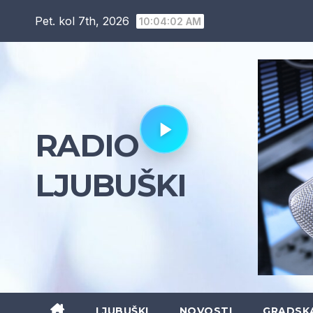
Skip
Pet. kol 7th, 2026
10:04:03 AM
to
content
RADIO
LJUBUŠKI
LJUBUŠKI
NOVOSTI
GRADSK