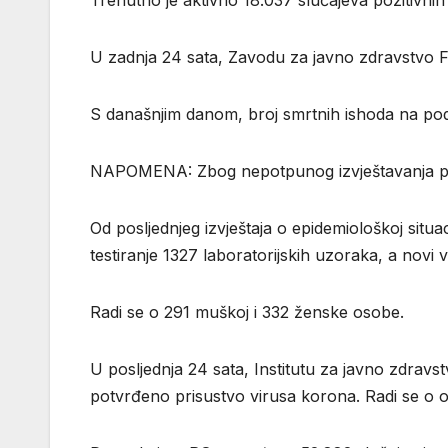
Trenutno je aktivno 18.037 slučajeva pozitivn
U zadnja 24 sata, Zavodu za javno zdravstvo Fe
S današnjim danom, broj smrtnih ishoda na podr
NAPOMENA: Zbog nepotpunog izvještavanja priva
Od posljednjeg izvještaja o epidemiološkoj situac
testiranje 1327 laboratorijskih uzoraka, a nov
Radi se o 291 muškoj i 332 ženske osobe.
U posljednja 24 sata, Institutu za javno zdravs
potvrđeno prisustvo virusa korona. Radi se o os