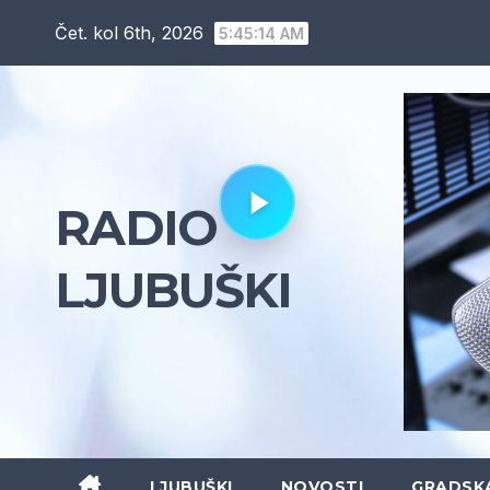
Skip
Čet. kol 6th, 2026
5:45:15 AM
to
content
RADIO
LJUBUŠKI
LJUBUŠKI
NOVOSTI
GRADSK