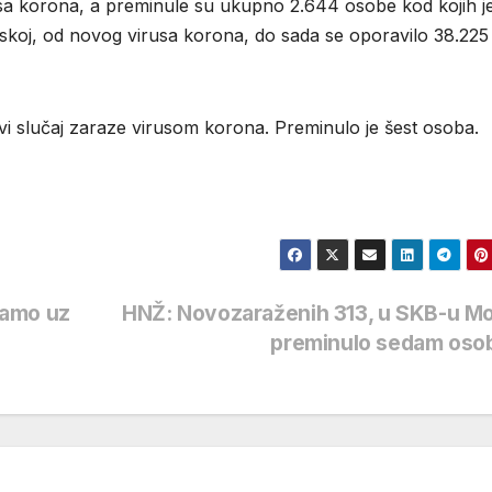
sa korona, a preminule su ukupno 2.644 osobe kod kojih j
pskoj, od novog virusa korona, do sada se oporavilo 38.225
vi slučaj zaraze virusom korona. Preminulo je šest osoba.
samo uz
HNŽ: Novozaraženih 313, u SKB-u Mo
preminulo sedam oso