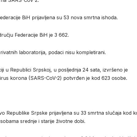
ih na SARS-CoV-2.
deracije BiH prijavljena su 53 nova smrtna ishoda.
učju Federacije BiH je 3 662.
tnih laboratorija, podaci nisu kompletirani.
iji u Republici Srpskoj, u posljednja 24 sata, izvršeno je
i virus korona (SARS-CoV-2) potvrđen je kod 623 osobe.
tvo Republike Srpske prijavljena su 33 smrtna slučaja kod ko
obama srednje i starije životne dobi.