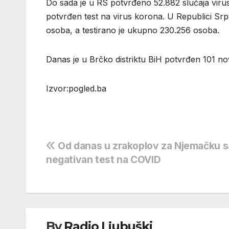
Do sada je u RS potvrđeno 52.882 slučaja viru
potvrđen test na virus korona. U Republici Sr
osoba, a testirano je ukupno 230.256 osoba.
Danas je u Brčko distriktu BiH potvrđen 101 no
Izvor:pogled.ba
Navigacija
Od danas u zrakoplov za Njemačku 
negativan test na COVID
objava
By
Radio Ljubuški