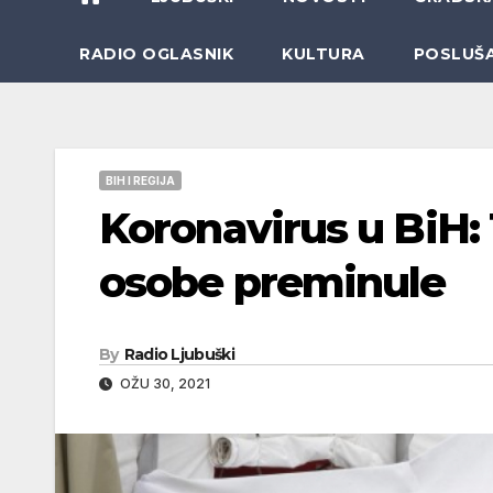
RADIO OGLASNIK
KULTURA
POSLUŠ
BIH I REGIJA
Koronavirus u BiH: 
osobe preminule
By
Radio Ljubuški
OŽU 30, 2021