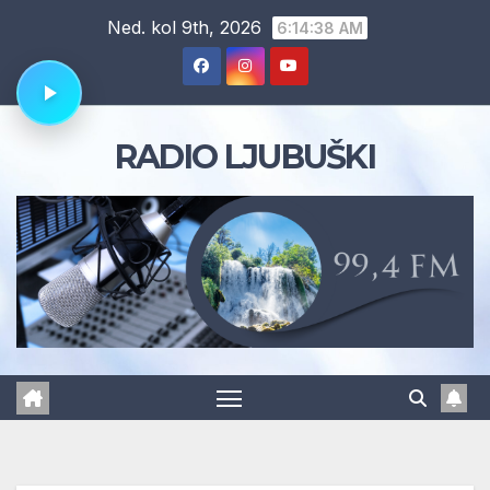
Skip
Ned. kol 9th, 2026
6:14:39 AM
to
content
RADIO LJUBUŠKI