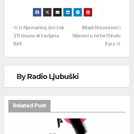
Navigacija
U Njemačkoj živi čak
Mladi Nizozemci i
211 tisuća državljana
Nijemci u četvrtfinalu
objava
BiH!
Eura
By
Radio Ljubuški
Related Post