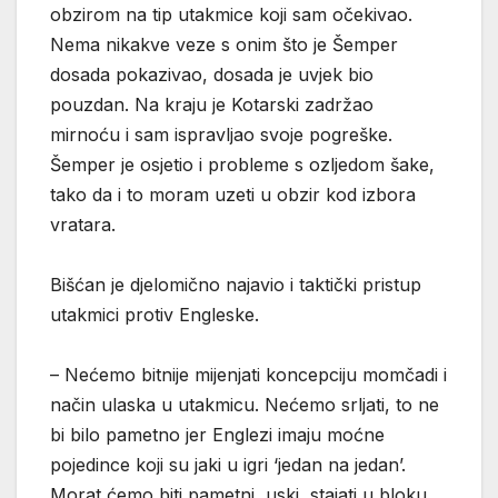
obzirom na tip utakmice koji sam očekivao.
Nema nikakve veze s onim što je Šemper
dosada pokazivao, dosada je uvjek bio
pouzdan. Na kraju je Kotarski zadržao
mirnoću i sam ispravljao svoje pogreške.
Šemper je osjetio i probleme s ozljedom šake,
tako da i to moram uzeti u obzir kod izbora
vratara.
Bišćan je djelomično najavio i taktički pristup
utakmici protiv Engleske.
– Nećemo bitnije mijenjati koncepciju momčadi i
način ulaska u utakmicu. Nećemo srljati, to ne
bi bilo pametno jer Englezi imaju moćne
pojedince koji su jaki u igri ‘jedan na jedan’.
Morat ćemo biti pametni, uski, stajati u bloku,