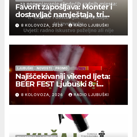
Favorit zapošljava: Monter i
dostavljač namještaja, tri
izvršitelja
8 KOLOVOZA, 2026
RADIO LJUBUŠKI
LJUBUŠKI
NOVOSTI
PROMO
Najiščekivaniji vikend ljeta:
BEER FEST Ljubuški 8. i
9.kolovoza
8 KOLOVOZA, 2026
RADIO LJUBUŠKI