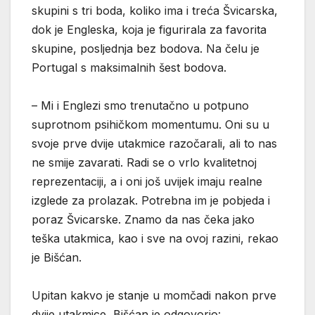
skupini s tri boda, koliko ima i treća Švicarska,
dok je Engleska, koja je figurirala za favorita
skupine, posljednja bez bodova. Na čelu je
Portugal s maksimalnih šest bodova.
– Mi i Englezi smo trenutačno u potpuno
suprotnom psihičkom momentumu. Oni su u
svoje prve dvije utakmice razočarali, ali to nas
ne smije zavarati. Radi se o vrlo kvalitetnoj
reprezentaciji, a i oni još uvijek imaju realne
izglede za prolazak. Potrebna im je pobjeda i
poraz Švicarske. Znamo da nas čeka jako
teška utakmica, kao i sve na ovoj razini, rekao
je Bišćan.
Upitan kakvo je stanje u momčadi nakon prve
dvije utakmice, Bišćan je odgovorio: