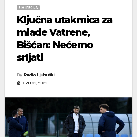
BIH I REGIJA
Ključna utakmica za
mlade Vatrene,
Bišćan: Nećemo
srljati
By
Radio Ljubuški
OŽU 31, 2021