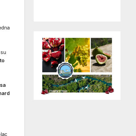
jedna
 su
to
sa
nard
elac