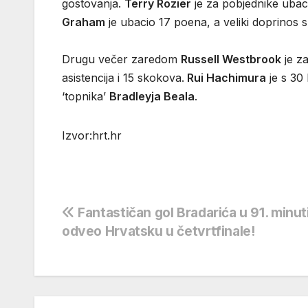
gostovanja.
Terry Rozier
je za pobjednike ubac
Graham
je ubacio 17 poena, a veliki doprinos 
Drugu večer zaredom
Russell Westbrook
je za
asistencija i 15 skokova.
Rui Hachimura
je s 30 
‘topnika’
Bradleyja Beala
.
Izvor:hrt.hr
Navigacija
Fantastičan gol Bradarića u 91. minut
odveo Hrvatsku u četvrtfinale!
objava