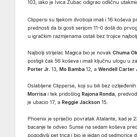
103, iako je Ivica Zubac odigrao odličnu utakmi
Clippersi su tijekom dvoboja imali i 16 koševa 
prednosti da bi gosti serijom 11-0 došli do prvo
u igračkim razmjenama ostali bez trojice najbolj
Najbolji strijelac Magica bio je novak
Chuma O
postigli čak 56 koševa i imali ključnu ulogu u
Porter Jr.
13,
Mo Bamba
12, a
Wendell Carter J
Oslabljene Clipperse, koji su bili bez ozlijeđeni
Morrisa
i tek pridošlog
Rajona Ronda
, predvod
je ubacio 17, a
Reggie Jackson
15.
Phoenix je spriječio povratak Atalante, kad je 
bacanje te odveo Sunse na sedam koševa predn
pogodivši pet trica i bio je jedan od sedmorice