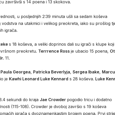
cu završivši s 14 poena i 13 skokova.
prednosti, u posljednjih 2:39 minuta ušli sa sedam koševa
g vodstva na utakmici i velikog preokreta, iako su prošlog t
ih igrača.
keke
s 18 koševa, a veliki doprinos dali su igrači s klupe koji
 završnom preokretu.
Terrrence Ross
je ubacio 15 poena,
Ot
r.
11.
h
Paula Georgea
,
Patricka Beverlyja
,
Sergea Ibake
,
Marcu
io je
Kawhi Leonard Luke Kennard
s 28 koševa.
Luke Ken
23.4 sekundi do kraja
Jae Crowder
pogodio tricu i dodatno
osti (115-108). Crowder je dvoboj završio s 19 koševa
 domaćih igrača s dvoznamenkastim brojem poena. Prvi strij