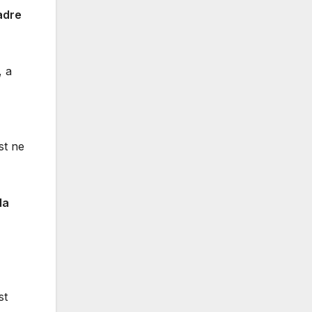
dre
, a
st ne
la
st