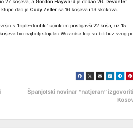
io 27 koševa, a
Gordon Hayward
je dodao 26.
Devonte’
s klupe dao je
Cody Zeller
sa 16 koševa i 13 skokova.
vršio s ‘triple-double’ učinkom postigavši 22 koša, uz 15
koševa bio najbolji strijelac Wizardsa koji su bili bez svog p
i
Španjolski novinar “natjeran” izgovorit
Koso