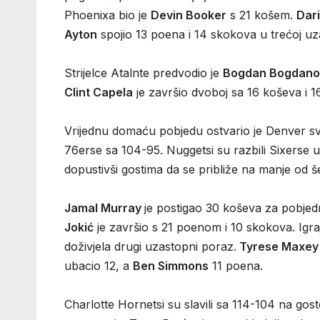
Phoenixa bio je
Devin Booker
s 21 košem.
Dari
Ayton
spojio 13 poena i 14 skokova u trećoj uz
Strijelce Atalnte predvodio je
Bogdan Bogdano
Clint Capela
je završio dvoboj sa 16 koševa i 1
Vrijednu domaću pobjedu ostvario je Denver s
76erse sa 104-95. Nuggetsi su razbili Sixerse u
dopustivši gostima da se približe na manje od š
Jamal Murray
je postigao 30 koševa za pobjed
Jokić
je završio s 21 poenom i 10 skokova. Igraj
doživjela drugi uzastopni poraz.
Tyrese Maxey
ubacio 12, a
Ben Simmons
11 poena.
Charlotte Hornetsi su slavili sa 114-104 na gos