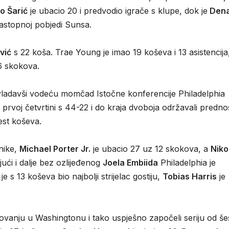
o Šarić
je ubacio 20 i predvodio igrače s klupe, dok je
Dena
astopnoj pobjedi Sunsa.
vić
s 22 koša. Trae Young je imao 19 koševa i 13 asistencija
6 skokova.
vladavši vodeću momčad Istočne konferencije Philadelphia
 prvoj četvrtini s 44-22 i do kraja dvoboja održavali predno
est koševa.
nike,
Michael Porter Jr.
je ubacio 27 uz 12 skokova, a
Niko
ući i dalje bez ozlijeđenog
Joela Embiida
Philadelphia je
je s 13 koševa bio najbolji strijelac gostiju,
Tobias Harris
je
tovanju u Washingtonu i tako uspješno započeli seriju od še