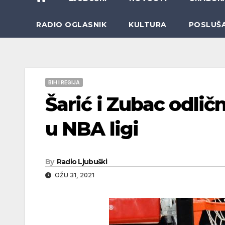
RADIO OGLASNIK
KULTURA
POSLUŠ
BIH I REGIJA
Šarić i Zubac odli
u NBA ligi
By
Radio Ljubuški
OŽU 31, 2021