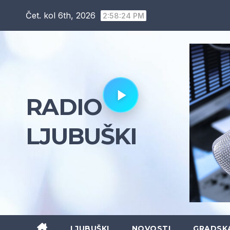
Skip
Čet. kol 6th, 2026
2:58:26 PM
to
content
RADIO
LJUBUŠKI
LJUBUŠKI
NOVOSTI
GRADSK