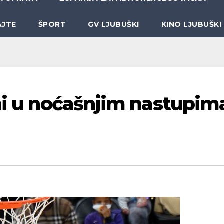
AJTE
ŠPORT
GV LJUBUŠKI
KINO LJUBUŠKI
čni u noćašnjim nastupim