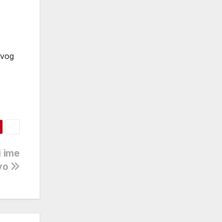
rvog
i ime
vo