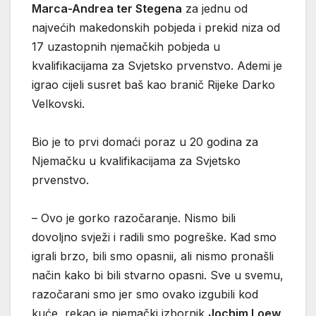
Marca-Andrea ter Stegena
za jednu od
najvećih makedonskih pobjeda i prekid niza od
17 uzastopnih njemačkih pobjeda u
kvalifikacijama za Svjetsko prvenstvo. Ademi je
igrao cijeli susret baš kao branič Rijeke Darko
Velkovski.
Bio je to prvi domaći poraz u 20 godina za
Njemačku u kvalifikacijama za Svjetsko
prvenstvo.
– Ovo je gorko razočaranje. Nismo bili
dovoljno svježi i radili smo pogreške. Kad smo
igrali brzo, bili smo opasnii, ali nismo pronašli
način kako bi bili stvarno opasni. Sve u svemu,
razočarani smo jer smo ovako izgubili kod
kuće, rekao je njemački izbornik
Jochim Loew
.