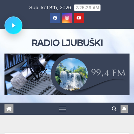
Skip
Sub. kol 8th, 2026
2:25:30 AM
to
content
RADIO LJUBUŠKI