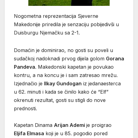
Nogometna reprezentacija Sjeverne
Makedonije priredila je senzaciju pobijedivši u
Duisburgu Njemačku sa 2-1.
Domaćin je dominirao, no gosti su poveli u
sudačkoj nadoknadi prvog dijela golom
Gorana
Pandeva
. Makedonski kapetan je povukao
kontru, a na koncu je i sam zatresao mrežu.
Izjednačio je
Ilkay Gundogan
iz jedanaesterca
u 62. minuti i kada se činilo kako će “Elf”
okrenuti rezultat, gosti su stigli do nove
prednosti.
Kapetan Dinama
Arijan Ademi
je proigrao
Eljifa Elmasa
koji je u 85. pogodio pored