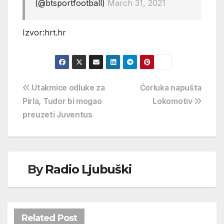
(@btsportfootball)
March 31, 2021
Izvor:hrt.hr
Navigacija
Utakmice odluke za
Ćorluka napušta
Pirla, Tudor bi mogao
Lokomotiv
objava
preuzeti Juventus
By
Radio Ljubuški
Related Post