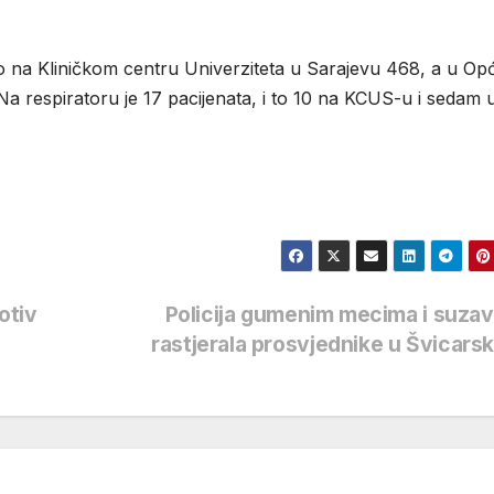
to na Kliničkom centru Univerziteta u Sarajevu 468, a u Op
 Na respiratoru je 17 pacijenata, i to 10 na KCUS-u i sedam 
otiv
Policija gumenim mecima i suza
rastjerala prosvjednike u Švicars