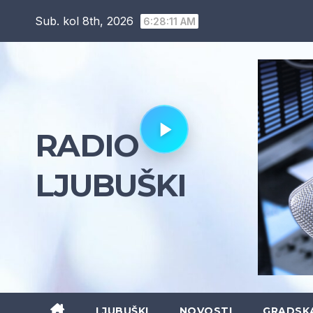
Skip
Sub. kol 8th, 2026
6:28:12 AM
to
content
RADIO
LJUBUŠKI
LJUBUŠKI
NOVOSTI
GRADSK