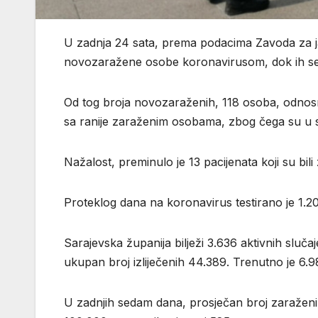
U zadnja 24 sata, prema podacima Zavoda za ja
novozaražene osobe koronavirusom, dok ih se
Od tog broja novozaraženih, 118 osoba, odnosn
sa ranije zaraženim osobama, zbog čega su u sa
Nažalost, preminulo je 13 pacijenata koji su bil
Proteklog dana na koronavirus testirano je 1.2
Sarajevska županija bilježi 3.636 aktivnih sluč
ukupan broj izliječenih 44.389. Trenutno je 6.9
U zadnjih sedam dana, prosječan broj zaraženih