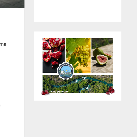
ima
a