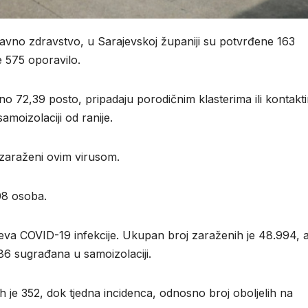
vno zdravstvo, u Sarajevskoj županiji su potvrđene 163
 575 oporavilo.
o 72,39 posto, pripadaju porodičnim klasterima ili kontakt
moizolaciji od ranije.
i zaraženi ovim virusom.
08 osoba.
ajeva COVID-19 infekcije. Ukupan broj zaraženih je 48.994, 
86 sugrađana u samoizolaciji.
 je 352, dok tjedna incidenca, odnosno broj oboljelih na