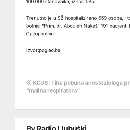
100.000 stanovnika, iznosi 585.
Trenutno je u SŽ hospitalizirano 659 osoba, i 
bolnici “Prim. dr. Abdulah Nakaš” 191 pacijent.
Općoj bolnici.
Izvor:pogled.ba
Navigacija
KCUS: Tiha pobuna anesteziologa pr
“malina respiratora”
objava
By
Radio Ljubuški