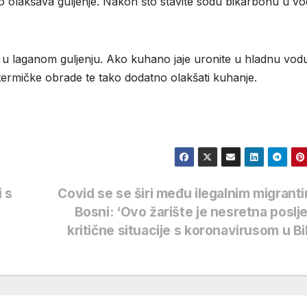
ako olakšava guljenje. Nakon što stavite sodu bikarbonu u vo
jte u laganom guljenju. Ako kuhano jaje uronite u hladnu vod
 termičke obrade te tako dodatno olakšati kuhanje.
i s
Covid se se širi među ilegalnim migrant
Bosni: ‘Ovo žarište je nesretna poslj
kritične situacije s koronavirusom u B