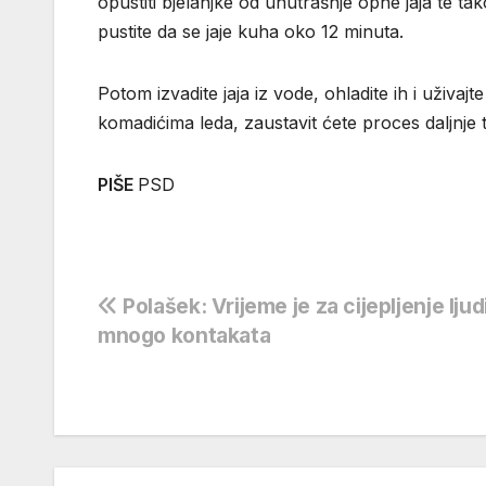
opustiti bjelanjke od unutrašnje opne jaja te t
pustite da se jaje kuha oko 12 minuta.
Potom izvadite jaja iz vode, ohladite ih i uživa
komadićima leda, zaustavit ćete proces daljnje
PIŠE
PSD
Navigacija
Polašek: Vrijeme je za cijepljenje ljud
mnogo kontakata
objava