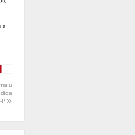
du,
u s
ima u
edica
iH‘