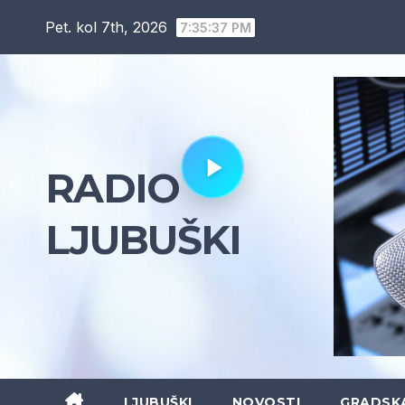
Skip
Pet. kol 7th, 2026
7:35:38 PM
to
content
RADIO
LJUBUŠKI
LJUBUŠKI
NOVOSTI
GRADSK