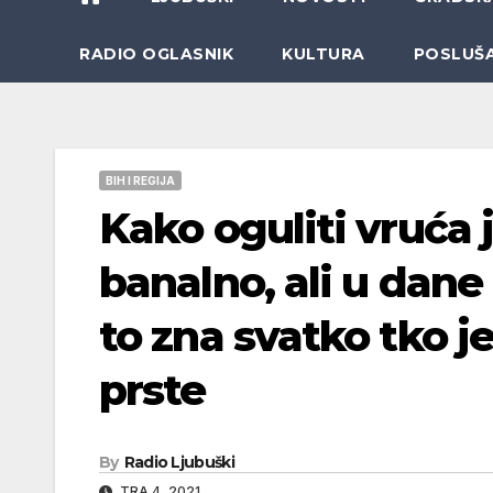
RADIO OGLASNIK
KULTURA
POSLUŠ
BIH I REGIJA
Kako oguliti vruća j
banalno, ali u dane
to zna svatko tko 
prste
By
Radio Ljubuški
TRA 4, 2021