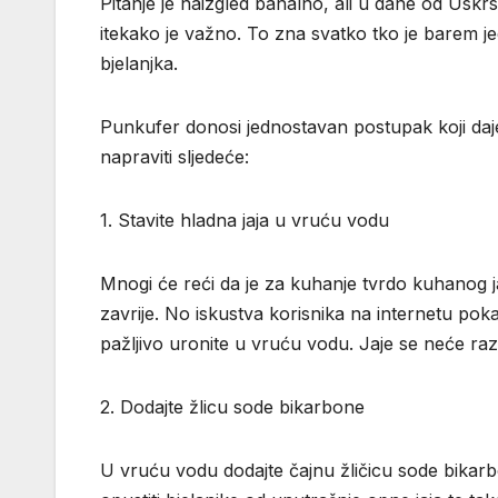
Pitanje je naizgled banalno, ali u dane od Uskr
itekako je važno. To zna svatko tko je barem j
bjelanjka.
Punkufer donosi jednostavan postupak koji daje 
napraviti sljedeće:
1. Stavite hladna jaja u vruću vodu
Mnogi će reći da je za kuhanje tvrdo kuhanog ja
zavrije. No iskustva korisnika na internetu pokaz
pažljivo uronite u vruću vodu. Jaje se neće raz
2. Dodajte žlicu sode bikarbone
U vruću vodu dodajte čajnu žličicu sode bika