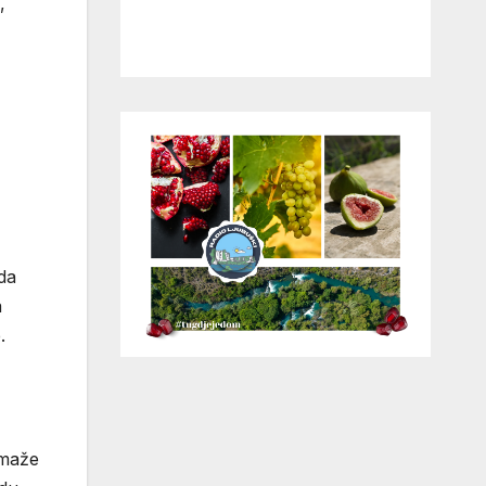
,
oda
a
.
omaže