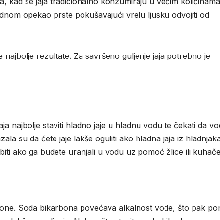
sa, kad se jaja tradicionalno konzumiraju u većim količinama
ednom opekao prste pokušavajući vrelu ljusku odvojiti od
najbolje rezultate. Za savršeno guljenje jaja potrebno je
ja najbolje staviti hladno jaje u hladnu vodu te čekati da v
ala su da ćete jaje lakše oguliti ako hladna jaja iz hladnjak
biti ako ga budete uranjali u vodu uz pomoć žlice ili kuhače
rbone. Soda bikarbona povećava alkalnost vode, što pak p