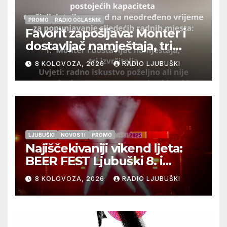
PROMO
RADIO OGLASNIK
Favorit zapošljava: Monter i
dostavljač namještaja, tri
izvršitelja
8 KOLOVOZA, 2026
RADIO LJUBUŠKI
LJUBUŠKI
NOVOSTI
PROMO
Najiščekivaniji vikend ljeta:
BEER FEST Ljubuški 8. i
9.kolovoza
8 KOLOVOZA, 2026
RADIO LJUBUŠKI