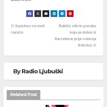
Navigacija
Sanchez na meti
Rakitić otkrio poruku
rasista
koju je dobio iz
objava
Barcelone prije rušenja
Atletica
By
Radio Ljubuški
Related Post