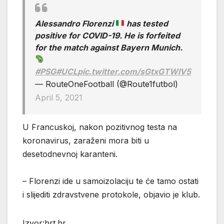
Alessandro Florenzi
has tested
positive for COVID-19. He is forfeited
for the match against Bayern Munich.
#PSG
#UCL
pic.twitter.com/sGtxGTWIV5
— RouteOneFootball (@Route1futbol)
April 5, 2021
U Francuskoj, nakon pozitivnog testa na
koronavirus, zaraženi mora biti u
desetodnevnoj karanteni.
– Florenzi ide u samoizolaciju te će tamo ostati
i slijediti zdravstvene protokole, objavio je klub.
Izvor:hrt.hr