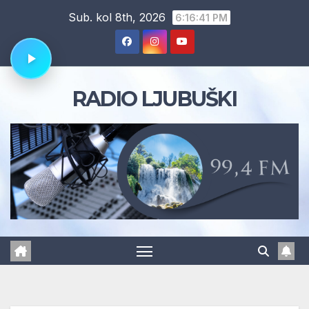
Skip
Sub. kol 8th, 2026
6:16:42 PM
to
content
RADIO LJUBUŠKI