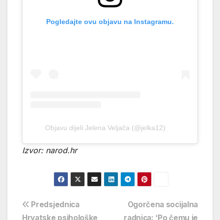
Pogledajte ovu objavu na Instagramu.
Objavu dijeli Jelena Veljača (@jelka12)
Izvor: narod.hr
Navigacija
Predsjednica
Ogorčena socijalna
Hrvatske psihološke
radnica: ‘Po čemu je