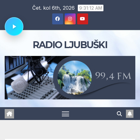
Skip
Čet. kol 6th, 2026
9:31:13 AM
to
content
RADIO LJUBUŠKI