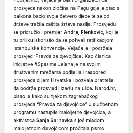
Podsjetimo, Veljača je bila i organizatorica
prosvjeda nakon zločina na Pagu gdje je otac s
balkona bacio svoje četvero djece te se od
države tražila zaštita žrtava nasilja. Prosvjedu
se pridružio i premijer
Andrej Plenković,
koji je
tu priliku iskoristio da se pohvali ratifikacijom
Istanbulske konvencije. Veljača je i podržala
prosvjed ‘Pravda za djevojčice’. Kao članica
inicijative #Spasime Jelena je na svojim
društvenim mrežama podijelila i raspored
prosvjeda diljem Hrvatske i pozvala pratitelje
da podrže prosvjed i izađu na ulice. Narod.hr,
pisao je kako su tijekom zagrebačkog
prosvjeda “Pravda za djevojčice” u službenom
programu nastupile maloljetne djevojčice, a
aktivistica
Sanja Sarnavka
s još mlađom
maloljetnom djevojčicom pročitala pismo