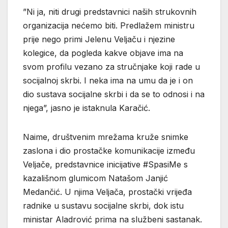
”Ni ja, niti drugi predstavnici naših strukovnih
organizacija nećemo biti. Predlažem ministru
prije nego primi Jelenu Veljaču i njezine
kolegice, da pogleda kakve objave ima na
svom profilu vezano za stručnjake koji rade u
socijalnoj skrbi. I neka ima na umu da je i on
dio sustava socijalne skrbi i da se to odnosi i na
njega”, jasno je istaknula Karačić.
Naime, društvenim mrežama kruže snimke
zaslona i dio prostačke komunikacije između
Veljače, predstavnice inicijative #SpasiMe s
kazališnom glumicom Natašom Janjić
Medančić. U njima Veljača, prostački vrijeđa
radnike u sustavu socijalne skrbi, dok istu
ministar Aladrović prima na službeni sastanak.