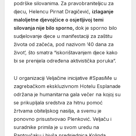
podrške silovanima. Za pravobraniteljicu za
djecu, Helencu Pirnat Dragičević,
izlaganje
maloljetne djevojčice o osjetljivoj temi
silovanja nije bilo sporno,
dok je sporno bilo
sudjelovanje djece u manifestaciji za zaštitu
života od začeća, pod nazivom ’40 dana za
život’, što smatra “iskorištavanjem djece kako
bi se prenijela određena aktivistička poruka”.
U organizaciji Veljačine inicijative #SpasiMe u
zagrebačkom ekskluzivnom Hotelu Esplanade
održana je humanitarna gala večer na kojoj su
se prikupljala sredstva za hitnu pomoć
žrtvama obiteljskog nasilja, a svemu je
ponovno prisustvovao Plenković. Veljaču i
suradnike primila je u svom uredu na
Pantovčaku i bivša predsjednica Kolinda