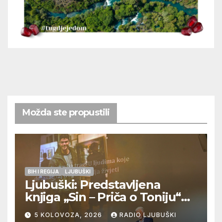
Možda ste propustili
BIH I REGIJA
LJUBUŠKI
Ljubuški: Predstavljena
knjiga „Sin – Priča o Toniju“
dr. sc. Zdenka Hercega
5 KOLOVOZA, 2026
RADIO LJUBUŠKI