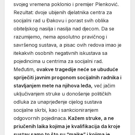
svojeg vremena poklonio i premijer Plenković.
Rezultat: dvoje ubijenih djelatnika centra za
socijalni rad u Đakovu i porast svih oblika
obiteljskog nasilja i nasilja nad djecom. Da se
razumijemo, nema apsolutno pravičnog i
savršenog sustava, a pisac ovih redova imao je
itekakvih osobnih negativnih iskustava sa
pojedincima u centrima za socijalni rad.
Međutim,
ovakve tragedije neće se ubuduće
spriječiti javnim progonom socijalnih radnika i
stavljanjem mete na njihova leđa,
već jačim
uključivanjem struke u donošenje političkih
odluka za unaprjeđenje cijelog sustava
socijalne skrbi, kao i sankcioniranjem
odgovornih pojedinaca.
Kažem struke, a ne
priučenih laika kojima je kvalifikacija da kroje
sustav samo to što su “majke” i kojima je