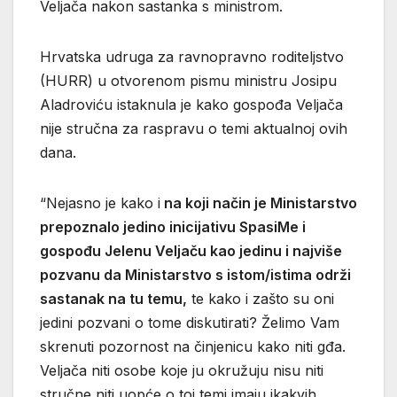
Veljača nakon sastanka s ministrom.
Hrvatska udruga za ravnopravno roditeljstvo
(HURR) u otvorenom pismu ministru Josipu
Aladroviću istaknula je kako gospođa Veljača
nije stručna za raspravu o temi aktualnoj ovih
dana.
“Nejasno je kako i
na koji način je Ministarstvo
prepoznalo jedino inicijativu SpasiMe i
gospođu Jelenu Veljaču kao jedinu i najviše
pozvanu da Ministarstvo s istom/istima održi
sastanak na tu temu,
te kako i zašto su oni
jedini pozvani o tome diskutirati? Želimo Vam
skrenuti pozornost na činjenicu kako niti gđa.
Veljača niti osobe koje ju okružuju nisu niti
stručne niti uopće o toj temi imaju ikakvih