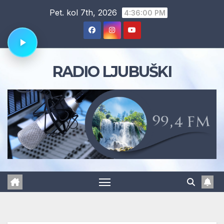
Skip
Pet. kol 7th, 2026
4:36:01 PM
to
content
RADIO LJUBUŠKI