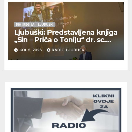
BIH I REGIJA
LJUBUŠKI
Ljubuški: Predstavljena knjiga
„Sin – Priča o Toniju“ dr. sc.
Zdenka Hercega
KOL 5, 2026
RADIO LJUBUŠKI