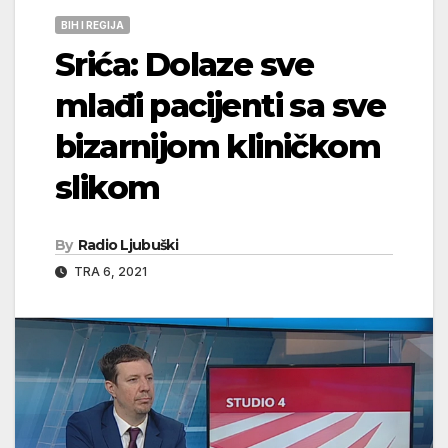
BIH I REGIJA
Srića: Dolaze sve
mlađi pacijenti sa sve
bizarnijom kliničkom
slikom
By
Radio Ljubuški
TRA 6, 2021