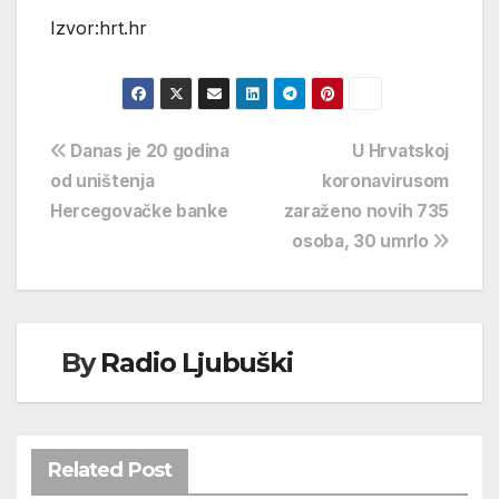
Izvor:hrt.hr
Navigacija
Danas je 20 godina
U Hrvatskoj
od uništenja
koronavirusom
objava
Hercegovačke banke
zaraženo novih 735
osoba, 30 umrlo
By
Radio Ljubuški
Related Post