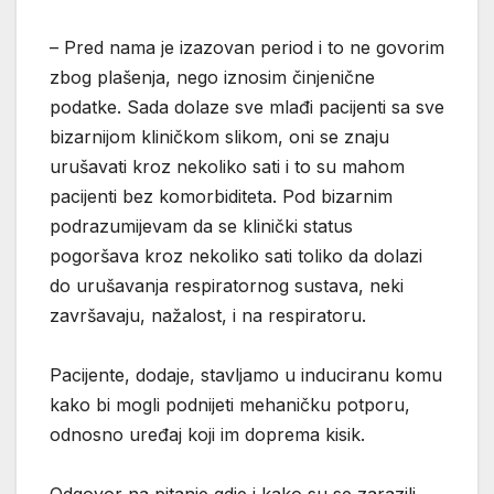
– Pred nama je izazovan period i to ne govorim
zbog plašenja, nego iznosim činjenične
podatke. Sada dolaze sve mlađi pacijenti sa sve
bizarnijom kliničkom slikom, oni se znaju
urušavati kroz nekoliko sati i to su mahom
pacijenti bez komorbiditeta. Pod bizarnim
podrazumijevam da se klinički status
pogoršava kroz nekoliko sati toliko da dolazi
do urušavanja respiratornog sustava, neki
završavaju, nažalost, i na respiratoru.
Pacijente, dodaje, stavljamo u induciranu komu
kako bi mogli podnijeti mehaničku potporu,
odnosno uređaj koji im doprema kisik.
Odgovor na pitanje gdje i kako su se zarazili,