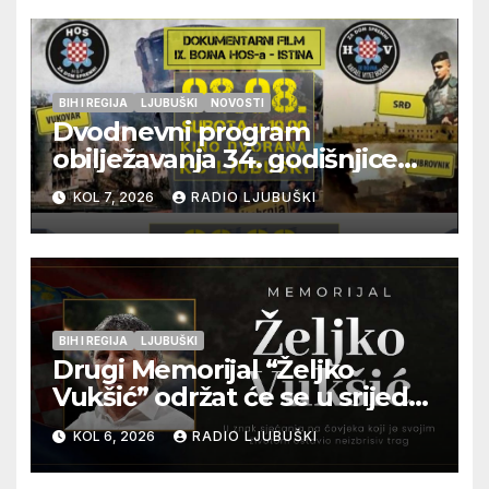
BIH I REGIJA
LJUBUŠKI
NOVOSTI
Dvodnevni program
obilježavanja 34. godišnjice
pogibije generala Blaža
KOL 7, 2026
RADIO LJUBUŠKI
Kraljevića i osmorice
pripadnika HOS-a
BIH I REGIJA
LJUBUŠKI
Drugi Memorijal “Željko
Vukšić” održat će se u srijedu
12. kolovoza u Otoku
KOL 6, 2026
RADIO LJUBUŠKI