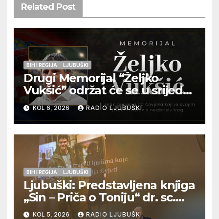
Related Post
BIH I REGIJA
LJUBUŠKI
Drugi Memorijal “Željko
Vukšić” održat će se u srijedu
12. kolovoza u Otoku
KOL 6, 2026
RADIO LJUBUŠKI
BIH I REGIJA
LJUBUŠKI
Ljubuški: Predstavljena knjiga
„Sin – Priča o Toniju“ dr. sc.
Zdenka Hercega
KOL 5, 2026
RADIO LJUBUŠKI