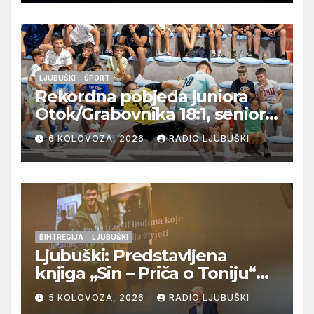
LJUBUŠKI
ŠPORT
Rekordna pobjeda juniora
Otok/Grabovnika 18:1, seniori
Pregrađa u četvrtfinalu,
6 KOLOVOZA, 2026
RADIO LJUBUŠKI
Veljaci i Cerno/Crnopod u
doigravanju, Grljevići završili
natjecanje
BIH I REGIJA
LJUBUŠKI
Ljubuški: Predstavljena
knjiga „Sin – Priča o Toniju“
dr. sc. Zdenka Hercega
5 KOLOVOZA, 2026
RADIO LJUBUŠKI