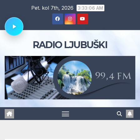
Skip
Pet. kol 7th, 2026
3:33:07 AM
to
content
RADIO LJUBUŠKI