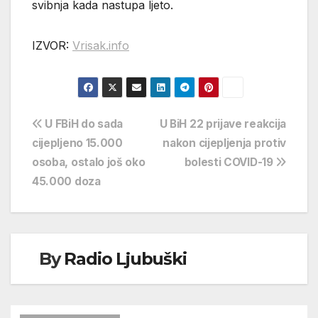
svibnja kada nastupa ljeto.
IZVOR:
Vrisak.info
Navigacija
U FBiH do sada
U BiH 22 prijave reakcija
cijepljeno 15.000
nakon cijepljenja protiv
objava
osoba, ostalo još oko
bolesti COVID-19
45.000 doza
By
Radio Ljubuški