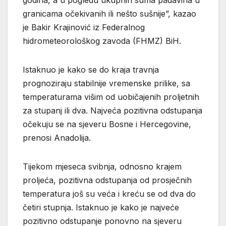
godina, a u pogledu ukupnih suma padavina u
granicama očekivanih ili nešto sušnije”, kazao
je Bakir Krajinović iz Federalnog
hidrometeorološkog zavoda (FHMZ) BiH.
Istaknuo je kako se do kraja travnja
prognoziraju stabilnije vremenske prilike, sa
temperaturama višim od uobičajenih proljetnih
za stupanj ili dva. Najveća pozitivna odstupanja
očekuju se na sjeveru Bosne i Hercegovine,
prenosi Anadolija.
Tijekom mjeseca svibnja, odnosno krajem
proljeća, pozitivna odstupanja od prosječnih
temperatura još su veća i kreću se od dva do
četiri stupnja. Istaknuo je kako je najveće
pozitivno odstupanje ponovno na sjeveru